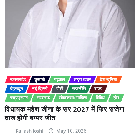
उत्तराखंड
कुमाऊं
गढ़वाल
ताज़ा खबर
देश/दुनिया
देहरादून
नई दिल्ली
पौड़ी
राजनीति
राज्य
रुद्रप्रयाग
लखनऊ
लोककला/साहित्य
विविध
होम
विधायक महेश जीना के सर 2027 में फिर सजेगा
ताज होगी बम्पर जीत
Kailash Joshi
May 10, 2026