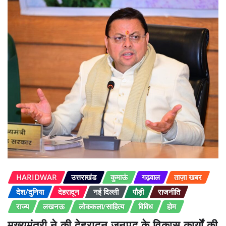
HARIDWAR
उत्तराखंड
कुमाऊं
गढ़वाल
ताज़ा खबर
देश/दुनिया
देहरादून
नई दिल्ली
पौड़ी
राजनीति
राज्य
लखनऊ
लोककला/साहित्य
विविध
होम
मुख्यमंत्री ने की देहरादून जनपद के विकास कार्यों की