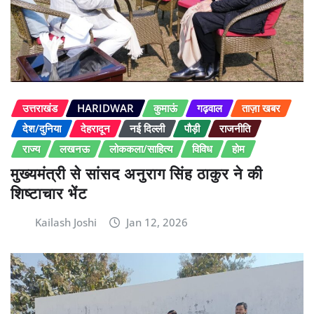
उत्तराखंड
HARIDWAR
कुमाऊं
गढ़वाल
ताज़ा खबर
देश/दुनिया
देहरादून
नई दिल्ली
पौड़ी
राजनीति
राज्य
लखनऊ
लोककला/साहित्य
विविध
होम
मुख्यमंत्री से सांसद अनुराग सिंह ठाकुर ने की
शिष्टाचार भेंट
Kailash Joshi
Jan 12, 2026