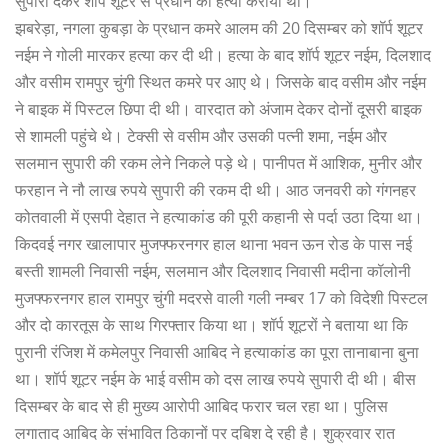
सुपारी देकर शॉर्प शूटर से प्रधान की हत्या करायी थी।
झबरेड़ा, नगला कुबड़ा के प्रधान कमरे आलम की 20 दिसम्बर को शॉर्प शूटर
नईम ने गोली मारकर हत्या कर दी थी। हत्या के बाद शॉर्प शूटर नईम, दिलशाद
और वसीम रामपुर चुंगी स्थित कमरे पर आए थे। जिसके बाद वसीम और नईम
ने बाइक में पिस्टल छिपा दी थी। वारदात को अंजाम देकर दोनों दूसरी बाइक
से शामली पहुंचे थे। टेक्सी से वसीम और उसकी पत्नी शमा, नईम और
सलमान सुपारी की रकम लेने निकले पड़े थे। पानीपत में आशिक, मुनीर और
फरहान ने नौ लाख रुपये सुपारी की रकम दी थी। आठ जनवरी को गंगनहर
कोतवाली में एसपी देहात ने हत्याकांड की पूरी कहानी से पर्दा उठा दिया था।
किदवई नगर खालापार मुजफ्फरनगर हाल थाना भवन ऊन रोड के पास नई
बस्ती शामली निवासी नईम, सलमान और दिलशाद निवासी मदीना कॉलोनी
मुजफ्फरनगर हाल रामपुर चुंगी मदरसे वाली गली नम्बर 17 को विदेशी पिस्टल
और दो कारतूस के साथ गिरफ्तार किया था। शॉर्प शूटरों ने बताया था कि
पुरानी रंजिश में कमेलपुर निवासी आबिद ने हत्याकांड का पूरा तानाबाना बुना
था। शॉर्प शूटर नईम के भाई वसीम को दस लाख रुपये सुपारी दी थी। बीस
दिसम्बर के बाद से ही मुख्य आरोपी आबिद फरार चल रहा था। पुलिस
लगाताद आबिद के संभावित ठिकानों पर दबिश दे रही है। शुक्रवार रात