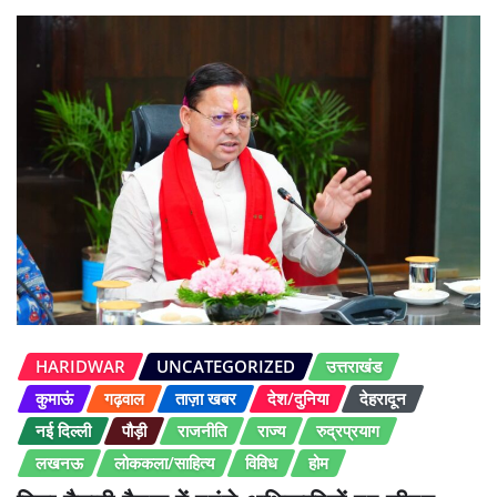
HARIDWAR
UNCATEGORIZED
उत्तराखंड
कुमाऊं
गढ़वाल
ताज़ा खबर
देश/दुनिया
देहरादून
नई दिल्ली
पौड़ी
राजनीति
राज्य
रुद्रप्रयाग
लखनऊ
लोककला/साहित्य
विविध
होम