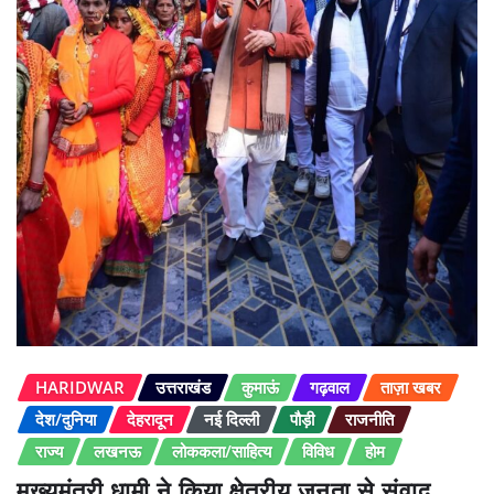
HARIDWAR
उत्तराखंड
कुमाऊं
गढ़वाल
ताज़ा खबर
देश/दुनिया
देहरादून
नई दिल्ली
पौड़ी
राजनीति
राज्य
लखनऊ
लोककला/साहित्य
विविध
होम
मुख्यमंत्री धामी ने किया क्षेत्रीय जनता से संवाद