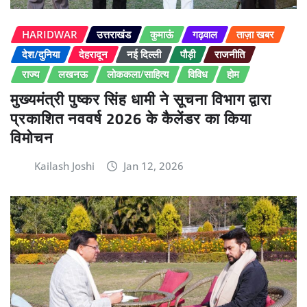
HARIDWAR
उत्तराखंड
कुमाऊं
गढ़वाल
ताज़ा खबर
देश/दुनिया
देहरादून
नई दिल्ली
पौड़ी
राजनीति
राज्य
लखनऊ
लोककला/साहित्य
विविध
होम
मुख्यमंत्री पुष्कर सिंह धामी ने सूचना विभाग द्वारा
प्रकाशित नववर्ष 2026 के कैलेंडर का किया
विमोचन
Kailash Joshi
Jan 12, 2026