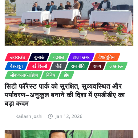
उत्तराखंड
कुमाऊं
गढ़वाल
ताज़ा खबर
देश/दुनिया
देहरादून
नई दिल्ली
पौड़ी
राजनीति
राज्य
लखनऊ
लोककला/साहित्य
विविध
होम
सिटी फॉरेस्ट पार्क को सुरक्षित, सुव्यवस्थित और
पर्यावरण–अनुकूल बनाने की दिशा में एमडीडीए का
बड़ा कदम
Kailash Joshi
Jan 12, 2026