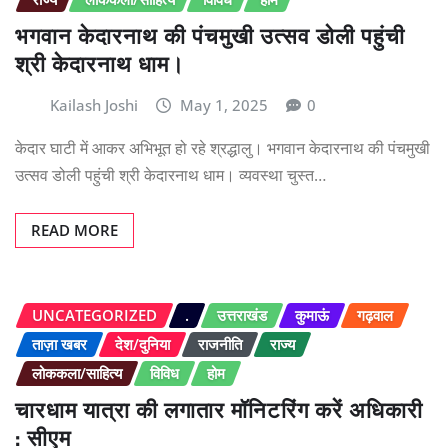
भगवान केदारनाथ की पंचमुखी उत्सव डोली पहुंची
श्री केदारनाथ धाम।
Kailash Joshi
May 1, 2025
0
केदार घाटी में आकर अभिभूत हो रहे श्रद्धालु। भगवान केदारनाथ की पंचमुखी
उत्सव डोली पहुंची श्री केदारनाथ धाम। व्यवस्था चुस्त…
READ MORE
UNCATEGORIZED
.
उत्तराखंड
कुमाऊं
गढ़वाल
ताज़ा खबर
देश/दुनिया
राजनीति
राज्य
लोककला/साहित्य
विविध
होम
चारधाम यात्रा की लगातार मॉनिटरिंग करें अधिकारी
: सीएम