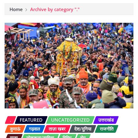
Home
Archive by category "."
.
FEATURED
UNCATEGORIZED
उत्तराखंड
कुमाऊं
गढ़वाल
ताज़ा खबर
देश/दुनिया
राजनीति
राज्य
लोककला/साहित्य
विविध
होम