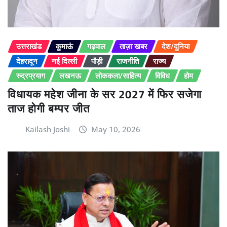
उत्तराखंड
कुमाऊं
गढ़वाल
ताज़ा खबर
देश/दुनिया
देहरादून
नई दिल्ली
पौड़ी
राजनीति
राज्य
रुद्रप्रयाग
लखनऊ
लोककला/साहित्य
विविध
होम
विधायक महेश जीना के सर 2027 में फिर सजेगा
ताज होगी बम्पर जीत
Kailash Joshi
May 10, 2026