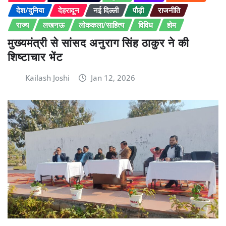
देश/दुनिया
देहरादून
नई दिल्ली
पौड़ी
राजनीति
राज्य
लखनऊ
लोककला/साहित्य
विविध
होम
मुख्यमंत्री से सांसद अनुराग सिंह ठाकुर ने की
शिष्टाचार भेंट
Kailash Joshi
Jan 12, 2026