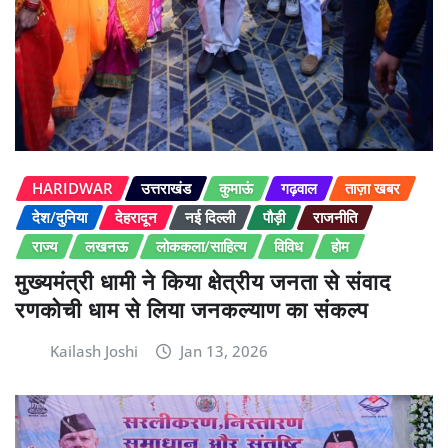
HARIDWAR
उत्तराखंड
कुमाऊं
गढ़वाल
ताज़ा खबर
देश/दुनिया
देहरादून
नई दिल्ली
पौड़ी
राजनीति
राज्य
लखनऊ
लोककला/साहित्य
विविध
होम
मुख्यमंत्री धामी ने किया क्षेत्रीय जनता से संवाद
रणकोची धाम से लिया जनकल्याण का संकल्प
Kailash Joshi
Jan 13, 2026