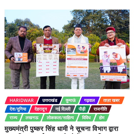
HARIDWAR
उत्तराखंड
कुमाऊं
गढ़वाल
ताज़ा खबर
देश/दुनिया
देहरादून
नई दिल्ली
पौड़ी
राजनीति
राज्य
लखनऊ
लोककला/साहित्य
विविध
होम
मुख्यमंत्री पुष्कर सिंह धामी ने सूचना विभाग द्वारा