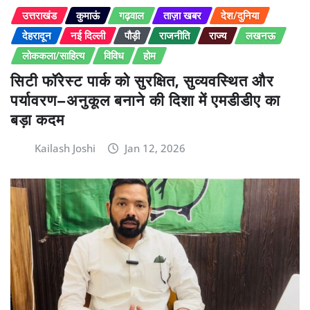
उत्तराखंड
कुमाऊं
गढ़वाल
ताज़ा खबर
देश/दुनिया
देहरादून
नई दिल्ली
पौड़ी
राजनीति
राज्य
लखनऊ
लोककला/साहित्य
विविध
होम
सिटी फॉरेस्ट पार्क को सुरक्षित, सुव्यवस्थित और
पर्यावरण–अनुकूल बनाने की दिशा में एमडीडीए का
बड़ा कदम
Kailash Joshi
Jan 12, 2026