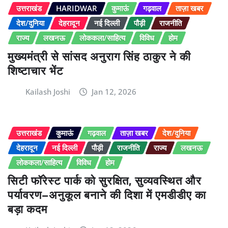
उत्तराखंड
HARIDWAR
कुमाऊं
गढ़वाल
ताज़ा खबर
देश/दुनिया
देहरादून
नई दिल्ली
पौड़ी
राजनीति
राज्य
लखनऊ
लोककला/साहित्य
विविध
होम
मुख्यमंत्री से सांसद अनुराग सिंह ठाकुर ने की
शिष्टाचार भेंट
Kailash Joshi
Jan 12, 2026
उत्तराखंड
कुमाऊं
गढ़वाल
ताज़ा खबर
देश/दुनिया
देहरादून
नई दिल्ली
पौड़ी
राजनीति
राज्य
लखनऊ
लोककला/साहित्य
विविध
होम
सिटी फॉरेस्ट पार्क को सुरक्षित, सुव्यवस्थित और
पर्यावरण–अनुकूल बनाने की दिशा में एमडीडीए का
बड़ा कदम