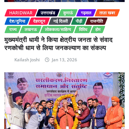
HARIDWAR
उत्तराखंड
कुमाऊं
गढ़वाल
ताज़ा खबर
देश/दुनिया
देहरादून
नई दिल्ली
पौड़ी
राजनीति
राज्य
लखनऊ
लोककला/साहित्य
विविध
होम
मुख्यमंत्री धामी ने किया क्षेत्रीय जनता से संवाद
रणकोची धाम से लिया जनकल्याण का संकल्प
Kailash Joshi
Jan 13, 2026