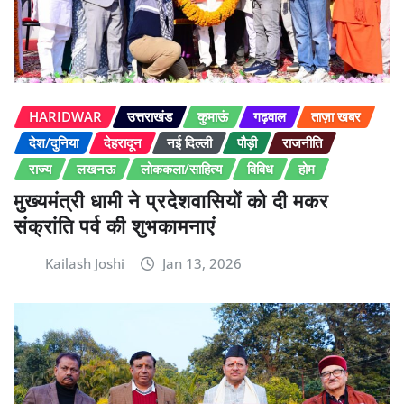
HARIDWAR
उत्तराखंड
कुमाऊं
गढ़वाल
ताज़ा खबर
देश/दुनिया
देहरादून
नई दिल्ली
पौड़ी
राजनीति
राज्य
लखनऊ
लोककला/साहित्य
विविध
होम
मुख्यमंत्री धामी ने प्रदेशवासियों को दी मकर
संक्रांति पर्व की शुभकामनाएं
Kailash Joshi
Jan 13, 2026