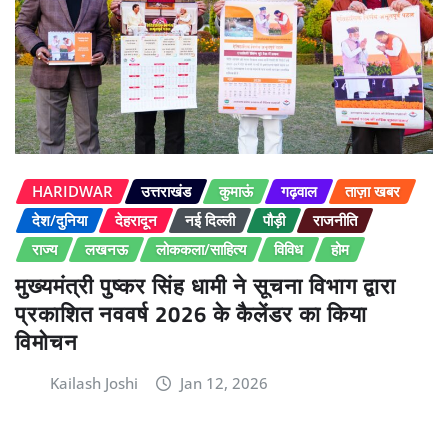
HARIDWAR
उत्तराखंड
कुमाऊं
गढ़वाल
ताज़ा खबर
देश/दुनिया
देहरादून
नई दिल्ली
पौड़ी
राजनीति
राज्य
लखनऊ
लोककला/साहित्य
विविध
होम
मुख्यमंत्री पुष्कर सिंह धामी ने सूचना विभाग द्वारा
प्रकाशित नववर्ष 2026 के कैलेंडर का किया
विमोचन
Kailash Joshi
Jan 12, 2026