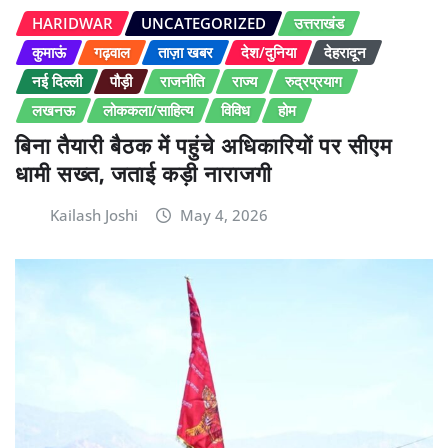
HARIDWAR
UNCATEGORIZED
उत्तराखंड
कुमाऊं
गढ़वाल
ताज़ा खबर
देश/दुनिया
देहरादून
नई दिल्ली
पौड़ी
राजनीति
राज्य
रुद्रप्रयाग
लखनऊ
लोककला/साहित्य
विविध
होम
बिना तैयारी बैठक में पहुंचे अधिकारियों पर सीएम
धामी सख्त, जताई कड़ी नाराजगी
Kailash Joshi
May 4, 2026