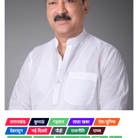
उत्तराखंड
कुमाऊं
गढ़वाल
ताज़ा खबर
देश/दुनिया
देहरादून
नई दिल्ली
पौड़ी
राजनीति
राज्य