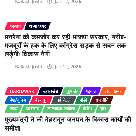
Kailash Joshi
Jan 12, 2026
गढ़वाल
ताज़ा खबर
मनरेगा को कमजोर कर रही भाजपा सरकार, गरीब-
मजदूरों के हक के लिए कांग्रेस सड़क से सदन तक
लड़ेगी: विकास नेगी
Kailash Joshi
Jan 12, 2026
HARIDWAR
उत्तराखंड
कुमाऊं
गढ़वाल
ताज़ा खबर
देश/दुनिया
देहरादून
नई दिल्ली
पौड़ी
राजनीति
राज्य
लखनऊ
लोककला/साहित्य
विविध
होम
मुख्यमंत्री ने की देहरादून जनपद के विकास कार्यों की
समीक्षा