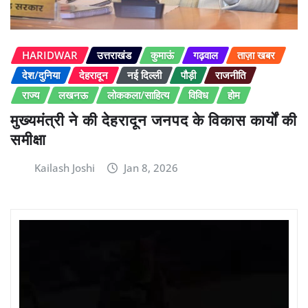
HARIDWAR
उत्तराखंड
कुमाऊं
गढ़वाल
ताज़ा खबर
देश/दुनिया
देहरादून
नई दिल्ली
पौड़ी
राजनीति
राज्य
लखनऊ
लोककला/साहित्य
विविध
होम
मुख्यमंत्री ने की देहरादून जनपद के विकास कार्यों की
समीक्षा
Kailash Joshi
Jan 8, 2026