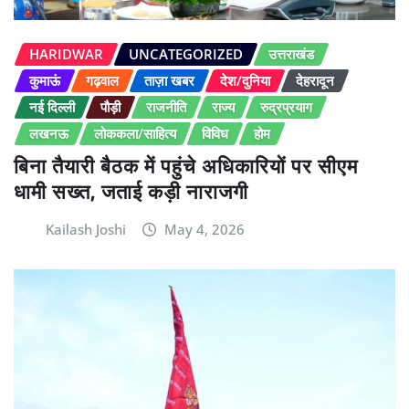
HARIDWAR
UNCATEGORIZED
उत्तराखंड
कुमाऊं
गढ़वाल
ताज़ा खबर
देश/दुनिया
देहरादून
नई दिल्ली
पौड़ी
राजनीति
राज्य
रुद्रप्रयाग
लखनऊ
लोककला/साहित्य
विविध
होम
बिना तैयारी बैठक में पहुंचे अधिकारियों पर सीएम
धामी सख्त, जताई कड़ी नाराजगी
Kailash Joshi
May 4, 2026