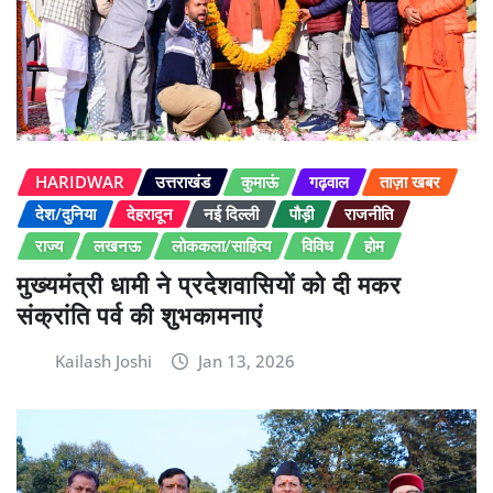
HARIDWAR
उत्तराखंड
कुमाऊं
गढ़वाल
ताज़ा खबर
देश/दुनिया
देहरादून
नई दिल्ली
पौड़ी
राजनीति
राज्य
लखनऊ
लोककला/साहित्य
विविध
होम
मुख्यमंत्री धामी ने प्रदेशवासियों को दी मकर
संक्रांति पर्व की शुभकामनाएं
Kailash Joshi
Jan 13, 2026