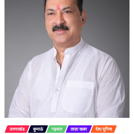
उत्तराखंड
कुमाऊं
गढ़वाल
ताज़ा खबर
देश/दुनिया