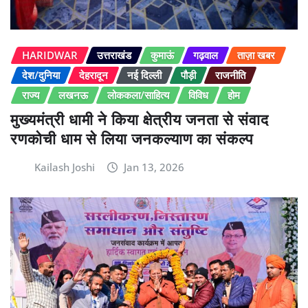
HARIDWAR
उत्तराखंड
कुमाऊं
गढ़वाल
ताज़ा खबर
देश/दुनिया
देहरादून
नई दिल्ली
पौड़ी
राजनीति
राज्य
लखनऊ
लोककला/साहित्य
विविध
होम
मुख्यमंत्री धामी ने किया क्षेत्रीय जनता से संवाद
रणकोची धाम से लिया जनकल्याण का संकल्प
Kailash Joshi
Jan 13, 2026