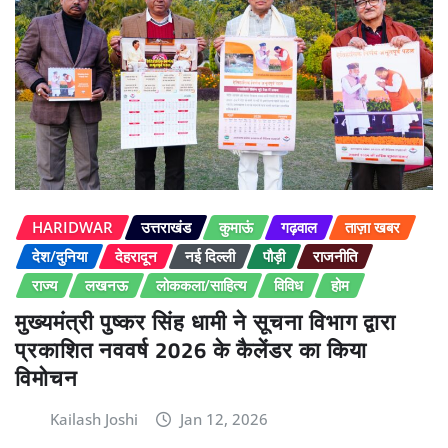
HARIDWAR
उत्तराखंड
कुमाऊं
गढ़वाल
ताज़ा खबर
देश/दुनिया
देहरादून
नई दिल्ली
पौड़ी
राजनीति
राज्य
लखनऊ
लोककला/साहित्य
विविध
होम
मुख्यमंत्री पुष्कर सिंह धामी ने सूचना विभाग द्वारा
प्रकाशित नववर्ष 2026 के कैलेंडर का किया
विमोचन
Kailash Joshi
Jan 12, 2026