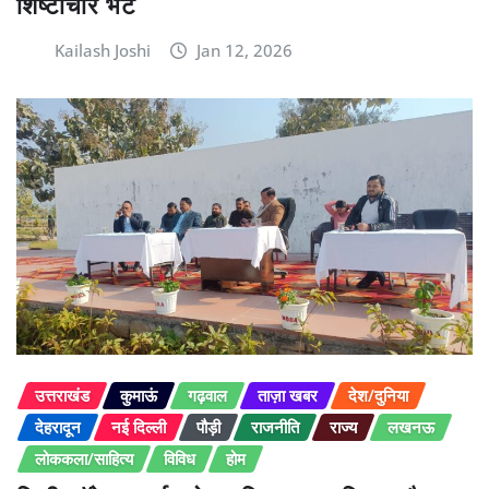
शिष्टाचार भेंट
Kailash Joshi
Jan 12, 2026
उत्तराखंड
कुमाऊं
गढ़वाल
ताज़ा खबर
देश/दुनिया
देहरादून
नई दिल्ली
पौड़ी
राजनीति
राज्य
लखनऊ
लोककला/साहित्य
विविध
होम