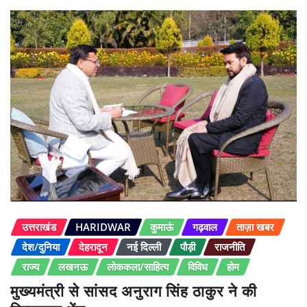
उत्तराखंड
HARIDWAR
कुमाऊं
गढ़वाल
ताज़ा खबर
देश/दुनिया
देहरादून
नई दिल्ली
पौड़ी
राजनीति
राज्य
लखनऊ
लोककला/साहित्य
विविध
होम
मुख्यमंत्री से सांसद अनुराग सिंह ठाकुर ने की