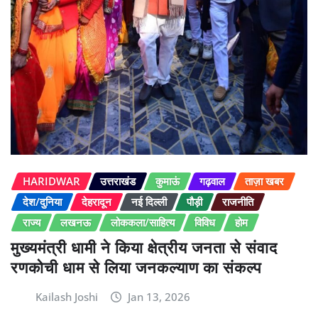
HARIDWAR
उत्तराखंड
कुमाऊं
गढ़वाल
ताज़ा खबर
देश/दुनिया
देहरादून
नई दिल्ली
पौड़ी
राजनीति
राज्य
लखनऊ
लोककला/साहित्य
विविध
होम
मुख्यमंत्री धामी ने किया क्षेत्रीय जनता से संवाद
रणकोची धाम से लिया जनकल्याण का संकल्प
Kailash Joshi
Jan 13, 2026