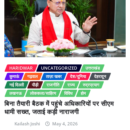
HARIDWAR
UNCATEGORIZED
उत्तराखंड
कुमाऊं
गढ़वाल
ताज़ा खबर
देश/दुनिया
देहरादून
नई दिल्ली
पौड़ी
राजनीति
राज्य
रुद्रप्रयाग
लखनऊ
लोककला/साहित्य
विविध
होम
बिना तैयारी बैठक में पहुंचे अधिकारियों पर सीएम
धामी सख्त, जताई कड़ी नाराजगी
Kailash Joshi
May 4, 2026