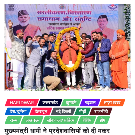
HARIDWAR
उत्तराखंड
कुमाऊं
गढ़वाल
ताज़ा खबर
देश/दुनिया
देहरादून
नई दिल्ली
पौड़ी
राजनीति
राज्य
लखनऊ
लोककला/साहित्य
विविध
होम
मुख्यमंत्री धामी ने प्रदेशवासियों को दी मकर