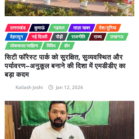
उत्तराखंड
कुमाऊं
गढ़वाल
ताज़ा खबर
देश/दुनिया
देहरादून
नई दिल्ली
पौड़ी
राजनीति
राज्य
लखनऊ
लोककला/साहित्य
विविध
होम
सिटी फॉरेस्ट पार्क को सुरक्षित, सुव्यवस्थित और
पर्यावरण–अनुकूल बनाने की दिशा में एमडीडीए का
बड़ा कदम
Kailash Joshi
Jan 12, 2026