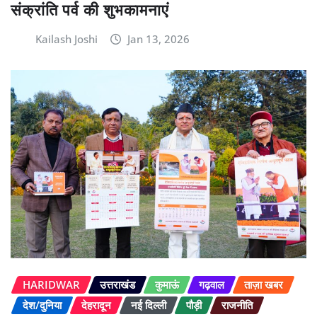
संक्रांति पर्व की शुभकामनाएं
Kailash Joshi
Jan 13, 2026
HARIDWAR
उत्तराखंड
कुमाऊं
गढ़वाल
ताज़ा खबर
देश/दुनिया
देहरादून
नई दिल्ली
पौड़ी
राजनीति