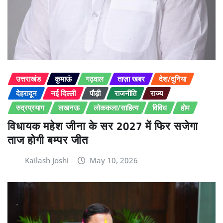
उत्तराखंड
कुमाऊं
गढ़वाल
ताज़ा खबर
देश/दुनिया
देहरादून
नई दिल्ली
पौड़ी
राजनीति
राज्य
रुद्रप्रयाग
लखनऊ
लोककला/साहित्य
विविध
होम
विधायक महेश जीना के सर 2027 में फिर सजेगा
ताज होगी बम्पर जीत
Kailash Joshi
May 10, 2026