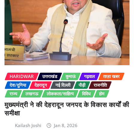
HARIDWAR
उत्तराखंड
कुमाऊं
गढ़वाल
ताज़ा खबर
देश/दुनिया
देहरादून
नई दिल्ली
पौड़ी
राजनीति
राज्य
लखनऊ
लोककला/साहित्य
विविध
होम
मुख्यमंत्री ने की देहरादून जनपद के विकास कार्यों की
समीक्षा
Kailash Joshi
Jan 8, 2026