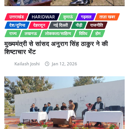
उत्तराखंड
HARIDWAR
कुमाऊं
गढ़वाल
ताज़ा खबर
देश/दुनिया
देहरादून
नई दिल्ली
पौड़ी
राजनीति
राज्य
लखनऊ
लोककला/साहित्य
विविध
होम
मुख्यमंत्री से सांसद अनुराग सिंह ठाकुर ने की
शिष्टाचार भेंट
Kailash Joshi
Jan 12, 2026