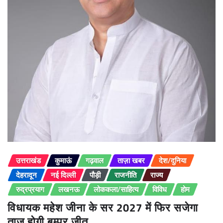
उत्तराखंड
कुमाऊं
गढ़वाल
ताज़ा खबर
देश/दुनिया
देहरादून
नई दिल्ली
पौड़ी
राजनीति
राज्य
रुद्रप्रयाग
लखनऊ
लोककला/साहित्य
विविध
होम
विधायक महेश जीना के सर 2027 में फिर सजेगा
ताज होगी बम्पर जीत