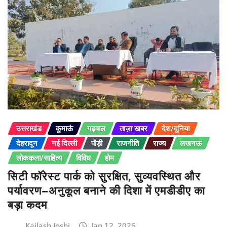
उत्तराखंड
कुमाऊं
गढ़वाल
ताज़ा खबर
देश/दुनिया
देहरादून
नई दिल्ली
पौड़ी
राजनीति
राज्य
लखनऊ
लोककला/साहित्य
विविध
होम
सिटी फॉरेस्ट पार्क को सुरक्षित, सुव्यवस्थित और
पर्यावरण–अनुकूल बनाने की दिशा में एमडीडीए का
बड़ा कदम
Kailash Joshi
Jan 12, 2026