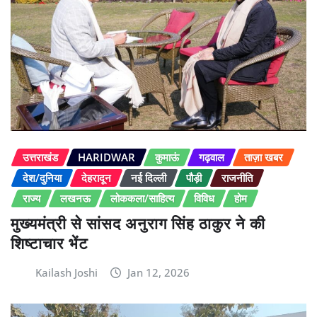
उत्तराखंड
HARIDWAR
कुमाऊं
गढ़वाल
ताज़ा खबर
देश/दुनिया
देहरादून
नई दिल्ली
पौड़ी
राजनीति
राज्य
लखनऊ
लोककला/साहित्य
विविध
होम
मुख्यमंत्री से सांसद अनुराग सिंह ठाकुर ने की
शिष्टाचार भेंट
Kailash Joshi
Jan 12, 2026