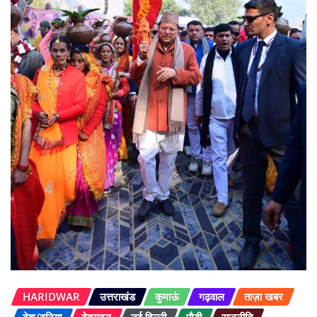
HARIDWAR
उत्तराखंड
कुमाऊं
गढ़वाल
ताज़ा खबर
देश/दुनिया
देहरादून
नई दिल्ली
पौड़ी
राजनीति