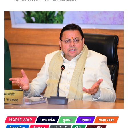
HARIDWAR
उत्तराखंड
कुमाऊं
गढ़वाल
ताज़ा खबर