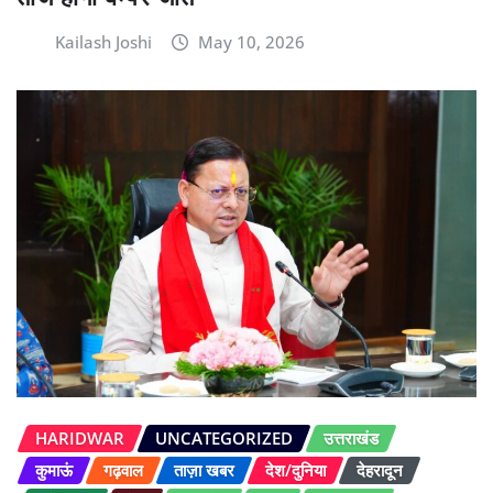
Kailash Joshi
May 10, 2026
HARIDWAR
UNCATEGORIZED
उत्तराखंड
कुमाऊं
गढ़वाल
ताज़ा खबर
देश/दुनिया
देहरादून