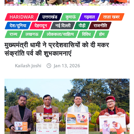
HARIDWAR
उत्तराखंड
कुमाऊं
गढ़वाल
ताज़ा खबर
देश/दुनिया
देहरादून
नई दिल्ली
पौड़ी
राजनीति
राज्य
लखनऊ
लोककला/साहित्य
विविध
होम
मुख्यमंत्री धामी ने प्रदेशवासियों को दी मकर
संक्रांति पर्व की शुभकामनाएं
Kailash Joshi
Jan 13, 2026