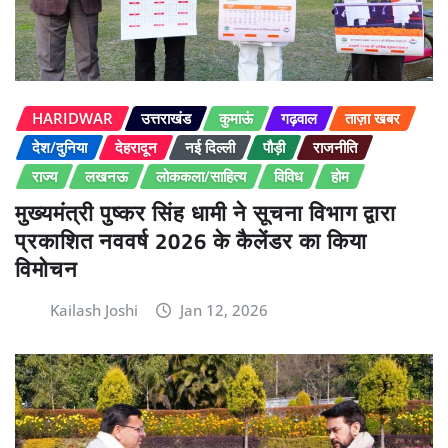
HARIDWAR
उत्तराखंड
कुमाऊं
गढ़वाल
ताज़ा खबर
देश/दुनिया
देहरादून
नई दिल्ली
पौड़ी
राजनीति
राज्य
लखनऊ
लोककला/साहित्य
विविध
होम
मुख्यमंत्री पुष्कर सिंह धामी ने सूचना विभाग द्वारा
प्रकाशित नववर्ष 2026 के कैलेंडर का किया
विमोचन
Kailash Joshi
Jan 12, 2026