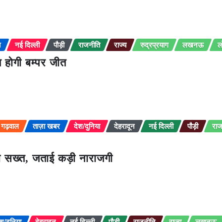
न
नई दिल्ली
पौड़ी
राजनीति
राज्य
रुद्रप्रयाग
लखनऊ
ल
 होगी बम्पर जीत
गढ़वाल
ताज़ा खबर
देश/दुनिया
देहरादून
नई दिल्ली
पौड़ी
राज
ामी सख्त, जताई कड़ी नाराजगी
ेश/दुनिया
देहरादून
नई दिल्ली
पौड़ी
राजनीति
राज्य
लखनऊ