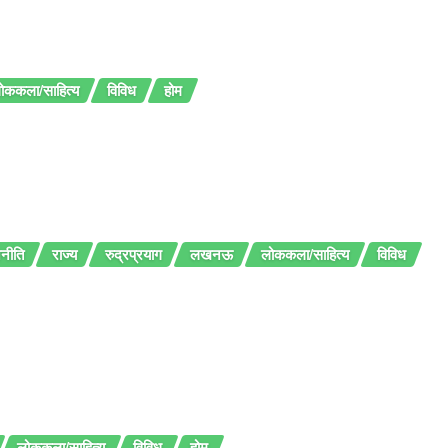
ोककला/साहित्य
विविध
होम
नीति
राज्य
रुद्रप्रयाग
लखनऊ
लोककला/साहित्य
विविध
लोककला/साहित्य
विविध
होम