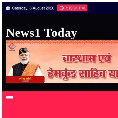
Skip
Saturday, 8 August 2026
7:10:03 PM
to
content
News1 Today