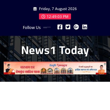
Skip
Friday, 7 August 2026
to
content
12:49:04 PM
Follow Us
News1 Today