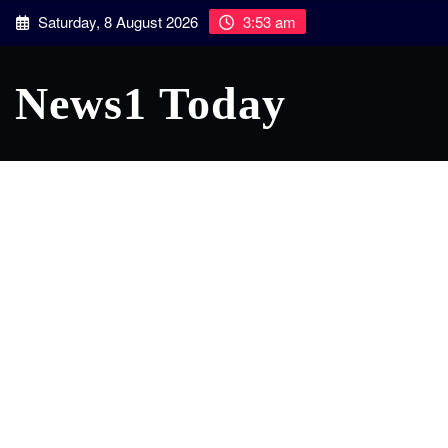
Skip
Saturday, 8 August 2026
3:53 am
to
content
News1 Today