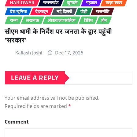
HARIDWAR
उत्तराखंड
कुमाऊं
गढ़वाल
ताज़ा खबर
देश/दुनिया
देहरादून
नई दिल्ली
पौड़ी
राजनीति
राज्य
लखनऊ
लोककला/साहित्य
विविध
होम
सीएम धामी के निर्देश पर जनता के द्वार पहुंची
‘सरकार’
Kailash Joshi
Dec 17, 2025
LEAVE A REPLY
Your email address will not be published.
Required fields are marked
*
Comment