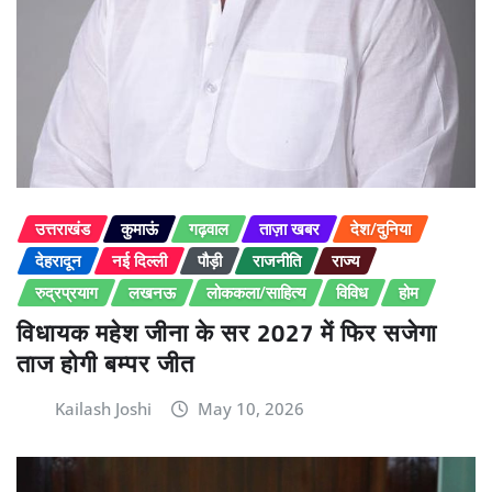
उत्तराखंड
कुमाऊं
गढ़वाल
ताज़ा खबर
देश/दुनिया
देहरादून
नई दिल्ली
पौड़ी
राजनीति
राज्य
रुद्रप्रयाग
लखनऊ
लोककला/साहित्य
विविध
होम
विधायक महेश जीना के सर 2027 में फिर सजेगा
ताज होगी बम्पर जीत
Kailash Joshi
May 10, 2026