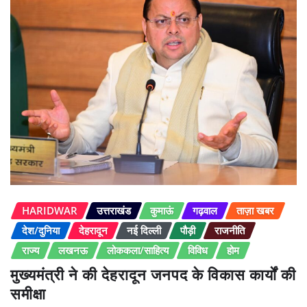
HARIDWAR
उत्तराखंड
कुमाऊं
गढ़वाल
ताज़ा खबर
देश/दुनिया
देहरादून
नई दिल्ली
पौड़ी
राजनीति
राज्य
लखनऊ
लोककला/साहित्य
विविध
होम
मुख्यमंत्री ने की देहरादून जनपद के विकास कार्यों की
समीक्षा