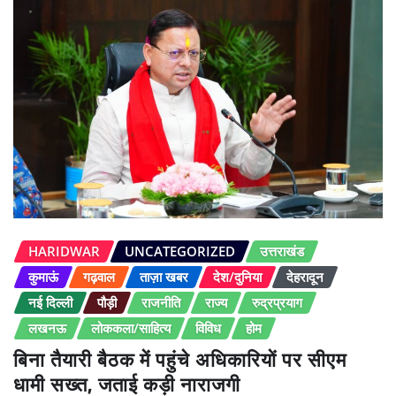
HARIDWAR
UNCATEGORIZED
उत्तराखंड
कुमाऊं
गढ़वाल
ताज़ा खबर
देश/दुनिया
देहरादून
नई दिल्ली
पौड़ी
राजनीति
राज्य
रुद्रप्रयाग
लखनऊ
लोककला/साहित्य
विविध
होम
बिना तैयारी बैठक में पहुंचे अधिकारियों पर सीएम
धामी सख्त, जताई कड़ी नाराजगी