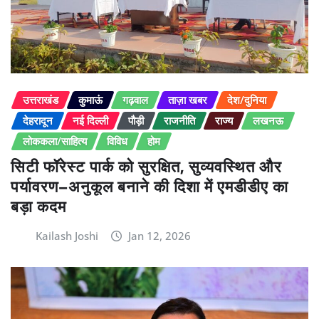
उत्तराखंड
कुमाऊं
गढ़वाल
ताज़ा खबर
देश/दुनिया
देहरादून
नई दिल्ली
पौड़ी
राजनीति
राज्य
लखनऊ
लोककला/साहित्य
विविध
होम
सिटी फॉरेस्ट पार्क को सुरक्षित, सुव्यवस्थित और
पर्यावरण–अनुकूल बनाने की दिशा में एमडीडीए का
बड़ा कदम
Kailash Joshi
Jan 12, 2026