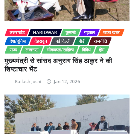
उत्तराखंड
HARIDWAR
कुमाऊं
गढ़वाल
ताज़ा खबर
देश/दुनिया
देहरादून
नई दिल्ली
पौड़ी
राजनीति
राज्य
लखनऊ
लोककला/साहित्य
विविध
होम
मुख्यमंत्री से सांसद अनुराग सिंह ठाकुर ने की
शिष्टाचार भेंट
Kailash Joshi
Jan 12, 2026