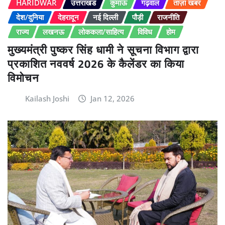
HARIDWAR
उत्तराखंड
कुमाऊं
गढ़वाल
ताज़ा खबर
देश/दुनिया
देहरादून
नई दिल्ली
पौड़ी
राजनीति
राज्य
लखनऊ
लोककला/साहित्य
विविध
होम
मुख्यमंत्री पुष्कर सिंह धामी ने सूचना विभाग द्वारा
प्रकाशित नववर्ष 2026 के कैलेंडर का किया
विमोचन
Kailash Joshi
Jan 12, 2026