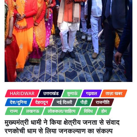
HARIDWAR
उत्तराखंड
कुमाऊं
गढ़वाल
ताज़ा खबर
देश/दुनिया
देहरादून
नई दिल्ली
पौड़ी
राजनीति
राज्य
लखनऊ
लोककला/साहित्य
विविध
होम
मुख्यमंत्री धामी ने किया क्षेत्रीय जनता से संवाद
रणकोची धाम से लिया जनकल्याण का संकल्प