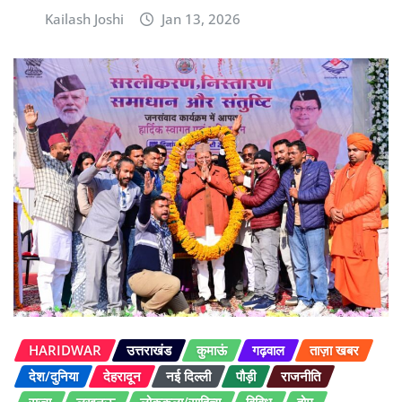
Kailash Joshi
Jan 13, 2026
HARIDWAR
उत्तराखंड
कुमाऊं
गढ़वाल
ताज़ा खबर
देश/दुनिया
देहरादून
नई दिल्ली
पौड़ी
राजनीति
राज्य
लखनऊ
लोककला/साहित्य
विविध
होम