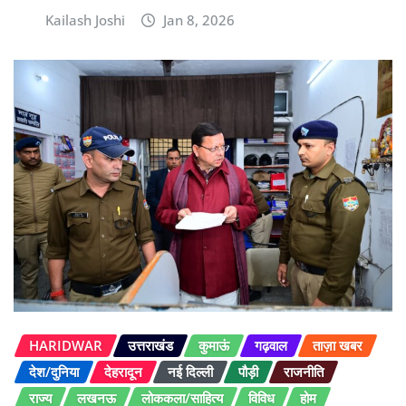
Kailash Joshi
Jan 8, 2026
HARIDWAR
उत्तराखंड
कुमाऊं
गढ़वाल
ताज़ा खबर
देश/दुनिया
देहरादून
नई दिल्ली
पौड़ी
राजनीति
राज्य
लखनऊ
लोककला/साहित्य
विविध
होम