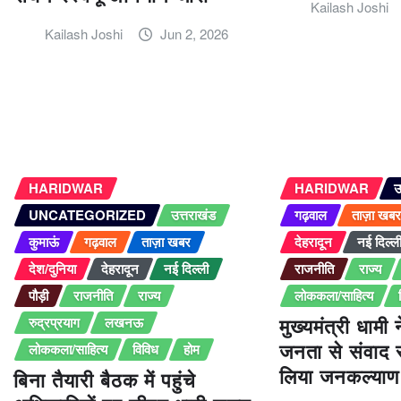
Kailash Joshi
Kailash Joshi
Jun 2, 2026
HARIDWAR
HARIDWAR
उ
UNCATEGORIZED
उत्तराखंड
गढ़वाल
ताज़ा खब
कुमाऊं
गढ़वाल
ताज़ा खबर
देहरादून
नई दिल्ल
देश/दुनिया
देहरादून
नई दिल्ली
राजनीति
राज्य
पौड़ी
राजनीति
राज्य
लोककला/साहित्य
रुद्रप्रयाग
लखनऊ
मुख्यमंत्री धामी न
लोककला/साहित्य
विविध
होम
जनता से संवाद 
लिया जनकल्याण
बिना तैयारी बैठक में पहुंचे