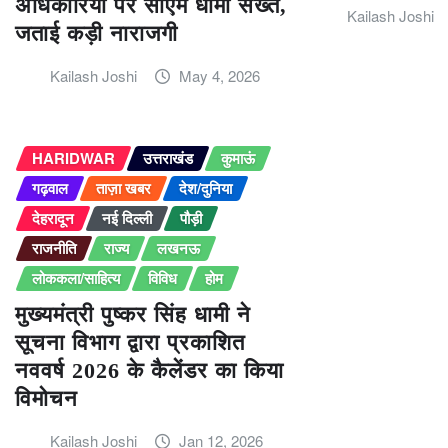
अधिकारियों पर सीएम धामी सख्त,
Kailash Joshi
जताई कड़ी नाराजगी
Kailash Joshi
May 4, 2026
HARIDWAR
उत्तराखंड
कुमाऊं
गढ़वाल
ताज़ा खबर
देश/दुनिया
देहरादून
नई दिल्ली
पौड़ी
राजनीति
राज्य
लखनऊ
लोककला/साहित्य
विविध
होम
मुख्यमंत्री पुष्कर सिंह धामी ने
सूचना विभाग द्वारा प्रकाशित
नववर्ष 2026 के कैलेंडर का किया
विमोचन
Kailash Joshi
Jan 12, 2026