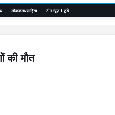
िध
लोककला/साहित्य
टीम न्यूज़ 1 टुडे
गों की मौत