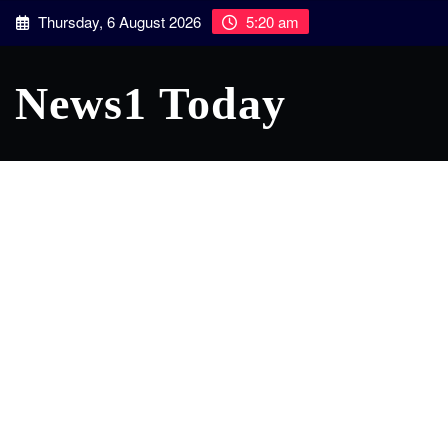
Skip
Thursday, 6 August 2026
5:20 am
to
content
News1 Today