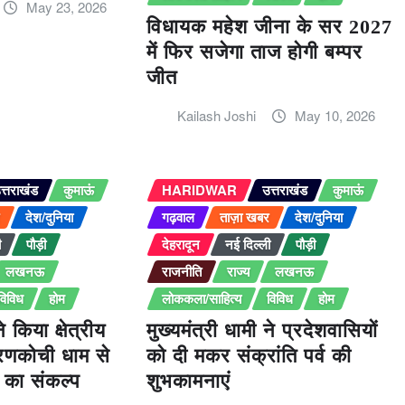
May 23, 2026
विधायक महेश जीना के सर 2027
में फिर सजेगा ताज होगी बम्पर
जीत
Kailash Joshi
May 10, 2026
त्तराखंड
कुमाऊं
HARIDWAR
उत्तराखंड
कुमाऊं
र
देश/दुनिया
गढ़वाल
ताज़ा खबर
देश/दुनिया
ी
पौड़ी
देहरादून
नई दिल्ली
पौड़ी
लखनऊ
राजनीति
राज्य
लखनऊ
विविध
होम
लोककला/साहित्य
विविध
होम
े किया क्षेत्रीय
मुख्यमंत्री धामी ने प्रदेशवासियों
रणकोची धाम से
को दी मकर संक्रांति पर्व की
 का संकल्प
शुभकामनाएं