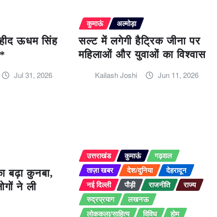
कुमाऊं
अल्मोड़ा
 शहीद ऊधम सिंह
सल्ट में लगेगी हैट्रिक जीना पर
ि*
महिलाओं और युवाओं का विश्वास
Jul 31, 2026
Kailash Joshi
Jun 11, 2026
उत्तराखंड
कुमाऊं
गढ़वाल
ताज़ा खबर
देश/दुनिया
देहरादून
का बढ़ा कुनबा,
नई दिल्ली
पौड़ी
राजनीति
राज्य
गों ने ली
रुद्रप्रयाग
लखनऊ
लोककला/साहित्य
विविध
होम