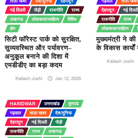
ताज़ा खबर
देश/दुनिया
देहरादून
गढ़वाल
ताज़ा खब
नई दिल्ली
पौड़ी
राजनीति
राज्य
देहरादून
नई दिल्ल
लखनऊ
लोककला/साहित्य
विविध
राजनीति
राज्य
होम
लोककला/साहित्य
सिटी फॉरेस्ट पार्क को सुरक्षित,
मुख्यमंत्री ने 
सुव्यवस्थित और पर्यावरण–
के विकास कार्यों 
अनुकूल बनाने की दिशा में
Kailash Joshi
एमडीडीए का बड़ा कदम
Kailash Joshi
Jan 12, 2026
HARIDWAR
उत्तराखंड
कुमाऊं
गढ़वाल
ताज़ा खबर
देश/दुनिया
देहरादून
नई दिल्ली
पौड़ी
राजनीति
राज्य
लखनऊ