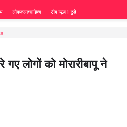
िध
लोककला/साहित्य
टीम न्यूज़ 1 टुडे
ता
रे गए लोगों को मोरारीबापू ने