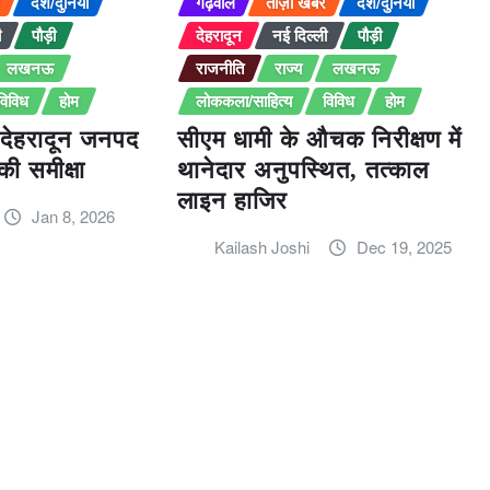
र
देश/दुनिया
गढ़वाल
ताज़ा खबर
देश/दुनिया
ी
पौड़ी
देहरादून
नई दिल्ली
पौड़ी
लखनऊ
राजनीति
राज्य
लखनऊ
विविध
होम
लोककला/साहित्य
विविध
होम
की देहरादून जनपद
सीएम धामी के औचक निरीक्षण में
की समीक्षा
थानेदार अनुपस्थित, तत्काल
लाइन हाजिर
Jan 8, 2026
Kailash Joshi
Dec 19, 2025