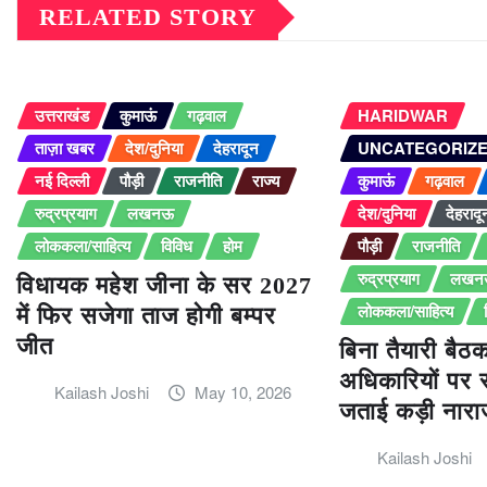
RELATED STORY
उत्तराखंड
कुमाऊं
गढ़वाल
HARIDWAR
ताज़ा खबर
देश/दुनिया
देहरादून
UNCATEGORIZ
नई दिल्ली
पौड़ी
राजनीति
राज्य
कुमाऊं
गढ़वाल
रुद्रप्रयाग
लखनऊ
देश/दुनिया
देहरादू
लोककला/साहित्य
विविध
होम
पौड़ी
राजनीति
रुद्रप्रयाग
लखन
विधायक महेश जीना के सर 2027
लोककला/साहित्य
में फिर सजेगा ताज होगी बम्पर
जीत
बिना तैयारी बैठक 
अधिकारियों पर 
Kailash Joshi
May 10, 2026
जताई कड़ी नारा
Kailash Joshi