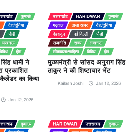
त्तराखंड
कुमाऊं
उत्तराखंड
HARIDWAR
कुमाऊं
र
देश/दुनिया
गढ़वाल
ताज़ा खबर
देश/दुनिया
ी
पौड़ी
देहरादून
नई दिल्ली
पौड़ी
लखनऊ
राजनीति
राज्य
लखनऊ
विविध
होम
लोककला/साहित्य
विविध
होम
र सिंह धामी ने
मुख्यमंत्री से सांसद अनुराग सिंह
ारा प्रकाशित
ठाकुर ने की शिष्टाचार भेंट
कैलेंडर का किया
Kailash Joshi
Jan 12, 2026
Jan 12, 2026
त्तराखंड
कुमाऊं
HARIDWAR
उत्तराखंड
कुमाऊं