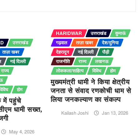
HARIDWAR
उत्तराखंड
कुमाऊं
ED
उत्तराखंड
गढ़वाल
ताज़ा खबर
देश/दुनिया
ताज़ा खबर
देहरादून
नई दिल्ली
पौड़ी
न
नई दिल्ली
राजनीति
राज्य
लखनऊ
राज्य
लोककला/साहित्य
विविध
होम
ऊ
मुख्यमंत्री धामी ने किया क्षेत्रीय
विविध
होम
जनता से संवाद रणकोची धाम से
लिया जनकल्याण का संकल्प
में पहुंचे
सीएम धामी सख्त,
Kailash Joshi
Jan 13, 2026
जगी
May 4, 2026