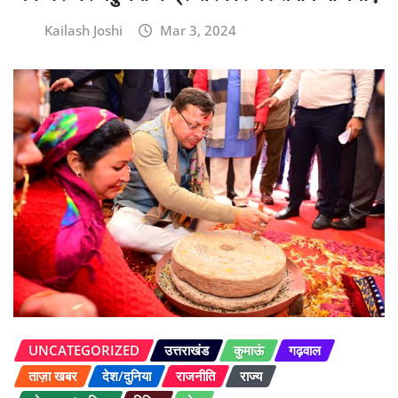
Kailash Joshi
Mar 3, 2024
UNCATEGORIZED
उत्तराखंड
कुमाऊं
गढ़वाल
ताज़ा खबर
देश/दुनिया
राजनीति
राज्य