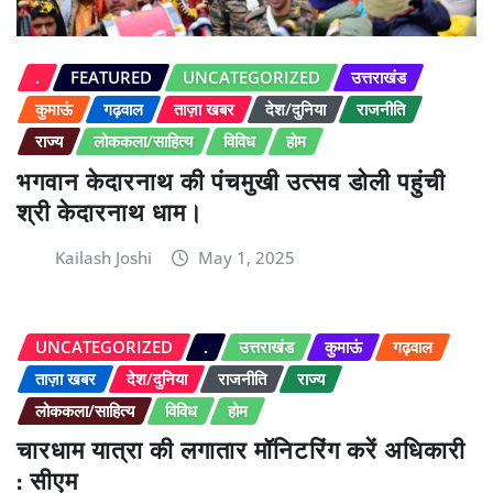
.
FEATURED
UNCATEGORIZED
उत्तराखंड
कुमाऊं
गढ़वाल
ताज़ा खबर
देश/दुनिया
राजनीति
राज्य
लोककला/साहित्य
विविध
होम
भगवान केदारनाथ की पंचमुखी उत्सव डोली पहुंची
श्री केदारनाथ धाम।
Kailash Joshi
May 1, 2025
UNCATEGORIZED
.
उत्तराखंड
कुमाऊं
गढ़वाल
ताज़ा खबर
देश/दुनिया
राजनीति
राज्य
लोककला/साहित्य
विविध
होम
चारधाम यात्रा की लगातार मॉनिटरिंग करें अधिकारी
: सीएम