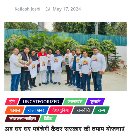
Kailash Joshi
May 17, 2024
होम
UNCATEGORIZED
उत्तराखंड
कुमाऊं
गढ़वाल
ताज़ा खबर
देश/दुनिया
राजनीति
राज्य
लोककला/साहित्य
विविध
अब घर घर पहुंचेगी केंद्र सरकार की तमाम योजनाएं