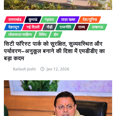
उत्तराखंड
कुमाऊं
गढ़वाल
ताज़ा खबर
देश/दुनिया
देहरादून
नई दिल्ली
पौड़ी
राजनीति
राज्य
लखनऊ
लोककला/साहित्य
विविध
होम
सिटी फॉरेस्ट पार्क को सुरक्षित, सुव्यवस्थित और
पर्यावरण–अनुकूल बनाने की दिशा में एमडीडीए का
बड़ा कदम
Kailash Joshi
Jan 12, 2026