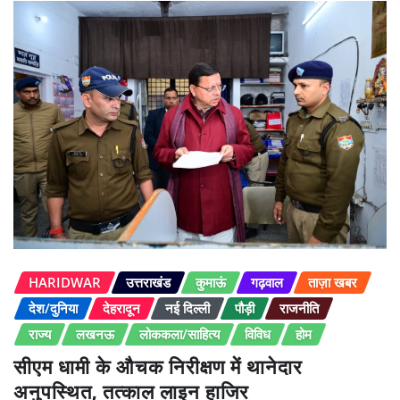
HARIDWAR
उत्तराखंड
कुमाऊं
गढ़वाल
ताज़ा खबर
देश/दुनिया
देहरादून
नई दिल्ली
पौड़ी
राजनीति
राज्य
लखनऊ
लोककला/साहित्य
विविध
होम
सीएम धामी के औचक निरीक्षण में थानेदार
अनुपस्थित, तत्काल लाइन हाजिर