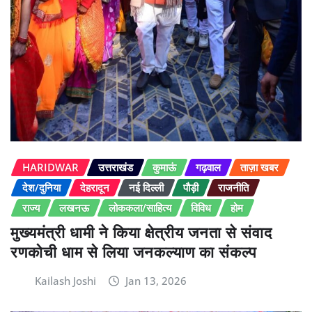
HARIDWAR
उत्तराखंड
कुमाऊं
गढ़वाल
ताज़ा खबर
देश/दुनिया
देहरादून
नई दिल्ली
पौड़ी
राजनीति
राज्य
लखनऊ
लोककला/साहित्य
विविध
होम
मुख्यमंत्री धामी ने किया क्षेत्रीय जनता से संवाद
रणकोची धाम से लिया जनकल्याण का संकल्प
Kailash Joshi
Jan 13, 2026