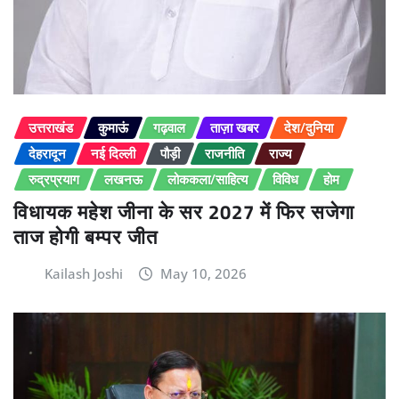
उत्तराखंड
कुमाऊं
गढ़वाल
ताज़ा खबर
देश/दुनिया
देहरादून
नई दिल्ली
पौड़ी
राजनीति
राज्य
रुद्रप्रयाग
लखनऊ
लोककला/साहित्य
विविध
होम
विधायक महेश जीना के सर 2027 में फिर सजेगा
ताज होगी बम्पर जीत
Kailash Joshi
May 10, 2026