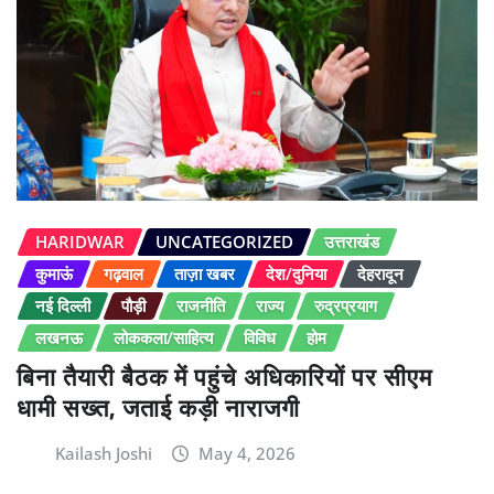
HARIDWAR
UNCATEGORIZED
उत्तराखंड
कुमाऊं
गढ़वाल
ताज़ा खबर
देश/दुनिया
देहरादून
नई दिल्ली
पौड़ी
राजनीति
राज्य
रुद्रप्रयाग
लखनऊ
लोककला/साहित्य
विविध
होम
बिना तैयारी बैठक में पहुंचे अधिकारियों पर सीएम
धामी सख्त, जताई कड़ी नाराजगी
Kailash Joshi
May 4, 2026