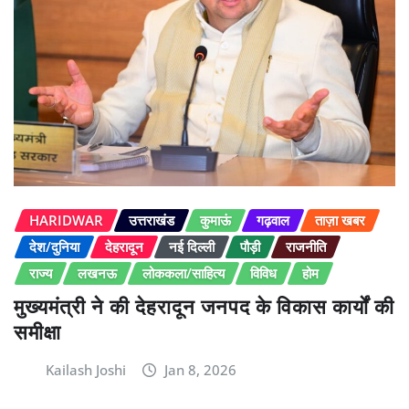
HARIDWAR
उत्तराखंड
कुमाऊं
गढ़वाल
ताज़ा खबर
देश/दुनिया
देहरादून
नई दिल्ली
पौड़ी
राजनीति
राज्य
लखनऊ
लोककला/साहित्य
विविध
होम
मुख्यमंत्री ने की देहरादून जनपद के विकास कार्यों की
समीक्षा
Kailash Joshi
Jan 8, 2026