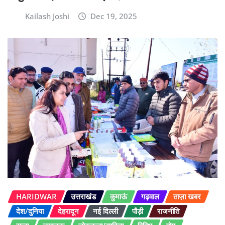
Kailash Joshi
Dec 19, 2025
HARIDWAR
उत्तराखंड
कुमाऊं
गढ़वाल
ताज़ा खबर
देश/दुनिया
देहरादून
नई दिल्ली
पौड़ी
राजनीति