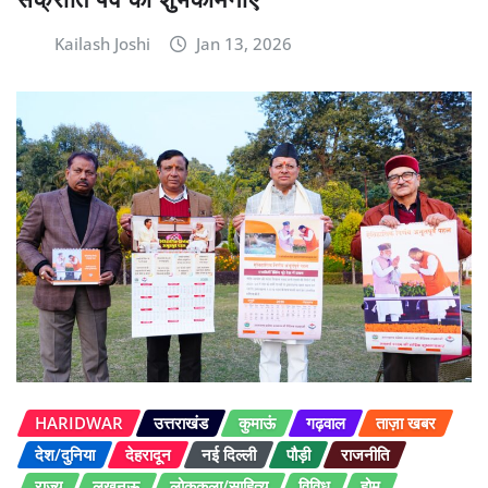
Kailash Joshi
Jan 13, 2026
HARIDWAR
उत्तराखंड
कुमाऊं
गढ़वाल
ताज़ा खबर
देश/दुनिया
देहरादून
नई दिल्ली
पौड़ी
राजनीति
राज्य
लखनऊ
लोककला/साहित्य
विविध
होम