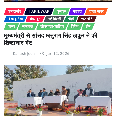
उत्तराखंड
HARIDWAR
कुमाऊं
गढ़वाल
ताज़ा खबर
देश/दुनिया
देहरादून
नई दिल्ली
पौड़ी
राजनीति
राज्य
लखनऊ
लोककला/साहित्य
विविध
होम
मुख्यमंत्री से सांसद अनुराग सिंह ठाकुर ने की
शिष्टाचार भेंट
Kailash Joshi
Jan 12, 2026