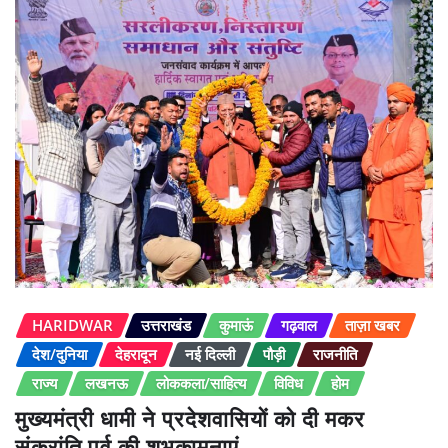
HARIDWAR
उत्तराखंड
कुमाऊं
गढ़वाल
ताज़ा खबर
देश/दुनिया
देहरादून
नई दिल्ली
पौड़ी
राजनीति
राज्य
लखनऊ
लोककला/साहित्य
विविध
होम
मुख्यमंत्री धामी ने प्रदेशवासियों को दी मकर
संक्रांति पर्व की शुभकामनाएं