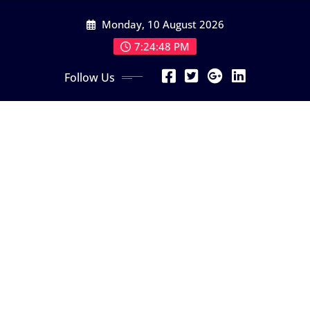
Skip
Monday, 10 August 2026
to
content
7:24:50 PM
Follow Us