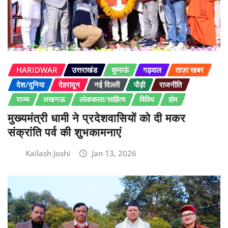
HARIDWAR
उत्तराखंड
कुमाऊं
गढ़वाल
ताज़ा खबर
देश/दुनिया
देहरादून
नई दिल्ली
पौड़ी
राजनीति
राज्य
लखनऊ
लोककला/साहित्य
विविध
होम
मुख्यमंत्री धामी ने प्रदेशवासियों को दी मकर
संक्रांति पर्व की शुभकामनाएं
Kailash Joshi
Jan 13, 2026