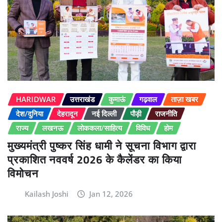
HARIDWAR
उत्तराखंड
कुमाऊं
गढ़वाल
ताज़ा खबर
देश/दुनिया
देहरादून
नई दिल्ली
पौड़ी
राजनीति
राज्य
लखनऊ
लोककला/साहित्य
विविध
होम
मुख्यमंत्री पुष्कर सिंह धामी ने सूचना विभाग द्वारा
प्रकाशित नववर्ष 2026 के कैलेंडर का किया
विमोचन
Kailash Joshi
Jan 12, 2026