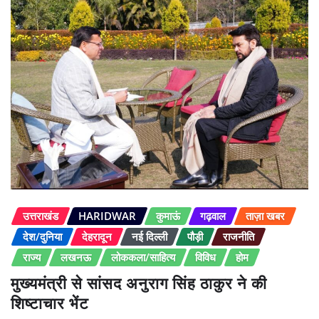
उत्तराखंड
HARIDWAR
कुमाऊं
गढ़वाल
ताज़ा खबर
देश/दुनिया
देहरादून
नई दिल्ली
पौड़ी
राजनीति
राज्य
लखनऊ
लोककला/साहित्य
विविध
होम
मुख्यमंत्री से सांसद अनुराग सिंह ठाकुर ने की
शिष्टाचार भेंट