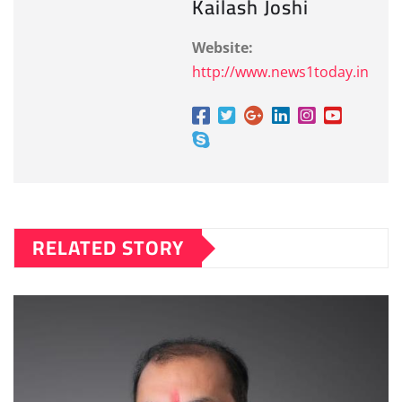
Kailash Joshi
Website:
http://www.news1today.in
RELATED STORY