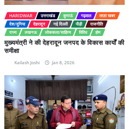
HARIDWAR
उत्तराखंड
कुमाऊं
गढ़वाल
ताज़ा खबर
देश/दुनिया
देहरादून
नई दिल्ली
पौड़ी
राजनीति
राज्य
लखनऊ
लोककला/साहित्य
विविध
होम
मुख्यमंत्री ने की देहरादून जनपद के विकास कार्यों की
समीक्षा
Kailash Joshi
Jan 8, 2026