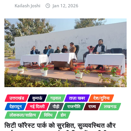
Kailash Joshi
Jan 12, 2026
उत्तराखंड
कुमाऊं
गढ़वाल
ताज़ा खबर
देश/दुनिया
देहरादून
नई दिल्ली
पौड़ी
राजनीति
राज्य
लखनऊ
लोककला/साहित्य
विविध
होम
सिटी फॉरेस्ट पार्क को सुरक्षित, सुव्यवस्थित और