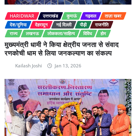
HARIDWAR
उत्तराखंड
कुमाऊं
गढ़वाल
ताज़ा खबर
देश/दुनिया
देहरादून
नई दिल्ली
पौड़ी
राजनीति
राज्य
लखनऊ
लोककला/साहित्य
विविध
होम
मुख्यमंत्री धामी ने किया क्षेत्रीय जनता से संवाद
रणकोची धाम से लिया जनकल्याण का संकल्प
Kailash Joshi
Jan 13, 2026