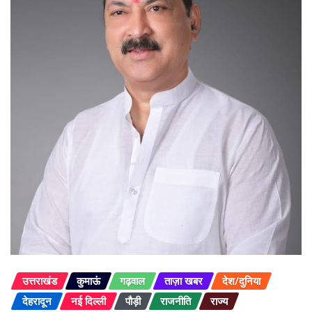
उत्तराखंड
कुमाऊं
गढ़वाल
ताज़ा खबर
देश/दुनिया
देहरादून
नई दिल्ली
पौड़ी
राजनीति
राज्य