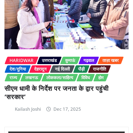
HARIDWAR
उत्तराखंड
कुमाऊं
गढ़वाल
ताज़ा खबर
देश/दुनिया
देहरादून
नई दिल्ली
पौड़ी
राजनीति
राज्य
लखनऊ
लोककला/साहित्य
विविध
होम
सीएम धामी के निर्देश पर जनता के द्वार पहुंची
‘सरकार’
Kailash Joshi
Dec 17, 2025