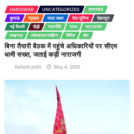
HARIDWAR
UNCATEGORIZED
उत्तराखंड
कुमाऊं
गढ़वाल
ताज़ा खबर
देश/दुनिया
देहरादून
नई दिल्ली
पौड़ी
राजनीति
राज्य
रुद्रप्रयाग
लखनऊ
लोककला/साहित्य
विविध
होम
बिना तैयारी बैठक में पहुंचे अधिकारियों पर सीएम
धामी सख्त, जताई कड़ी नाराजगी
Kailash Joshi
May 4, 2026