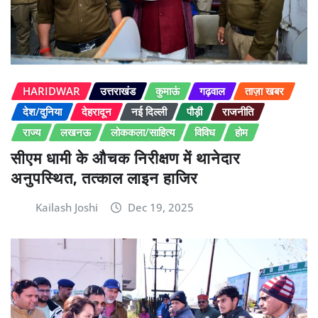
HARIDWAR
उत्तराखंड
कुमाऊं
गढ़वाल
ताज़ा खबर
देश/दुनिया
देहरादून
नई दिल्ली
पौड़ी
राजनीति
राज्य
लखनऊ
लोककला/साहित्य
विविध
होम
सीएम धामी के औचक निरीक्षण में थानेदार
अनुपस्थित, तत्काल लाइन हाजिर
Kailash Joshi
Dec 19, 2025