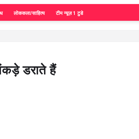
िध
लोककला/साहित्य
टीम न्यूज़ 1 टुडे
ंकड़े डराते हैं