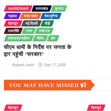
HARIDWAR
उत्तराखंड
कुमाऊं
गढ़वाल
ताज़ा खबर
देश/दुनिया
देहरादून
नई दिल्ली
पौड़ी
राजनीति
राज्य
लखनऊ
लोककला/साहित्य
विविध
होम
सीएम धामी के निर्देश पर जनता के
द्वार पहुंची ‘सरकार’
Kailash Joshi
Dec 17, 2025
YOU MAY HAVE MISSED
देहरादून
देहरादून