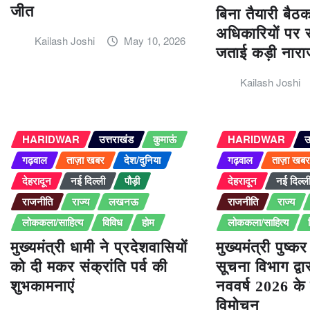
जीत
बिना तैयारी बैठक 
अधिकारियों पर 
Kailash Joshi
May 10, 2026
जताई कड़ी नारा
Kailash Joshi
HARIDWAR
उत्तराखंड
कुमाऊं
HARIDWAR
उ
गढ़वाल
ताज़ा खबर
देश/दुनिया
गढ़वाल
ताज़ा खब
देहरादून
नई दिल्ली
पौड़ी
देहरादून
नई दिल्ल
राजनीति
राज्य
लखनऊ
राजनीति
राज्य
लोककला/साहित्य
विविध
होम
लोककला/साहित्य
मुख्यमंत्री धामी ने प्रदेशवासियों
मुख्यमंत्री पुष्क
को दी मकर संक्रांति पर्व की
सूचना विभाग द्व
शुभकामनाएं
नववर्ष 2026 के 
विमोचन