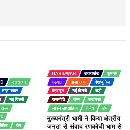
HARIDWAR
उत्तराखंड
कुमाऊं
ED
उत्तराखंड
गढ़वाल
ताज़ा खबर
देश/दुनिया
ताज़ा खबर
देहरादून
नई दिल्ली
पौड़ी
न
नई दिल्ली
राजनीति
राज्य
लखनऊ
राज्य
लोककला/साहित्य
विविध
होम
ऊ
मुख्यमंत्री धामी ने किया क्षेत्रीय
विविध
होम
जनता से संवाद रणकोची धाम से