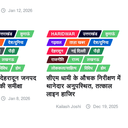
Jan 12, 2026
त्तराखंड
कुमाऊं
HARIDWAR
उत्तराखंड
कुमाऊं
र
देश/दुनिया
गढ़वाल
ताज़ा खबर
देश/दुनिया
ी
पौड़ी
देहरादून
नई दिल्ली
पौड़ी
लखनऊ
राजनीति
राज्य
लखनऊ
विविध
होम
लोककला/साहित्य
विविध
होम
की देहरादून जनपद
सीएम धामी के औचक निरीक्षण में
की समीक्षा
थानेदार अनुपस्थित, तत्काल
लाइन हाजिर
Jan 8, 2026
Kailash Joshi
Dec 19, 2025