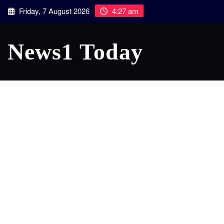
Skip
Friday, 7 August 2026
4:27 am
to
content
News1 Today