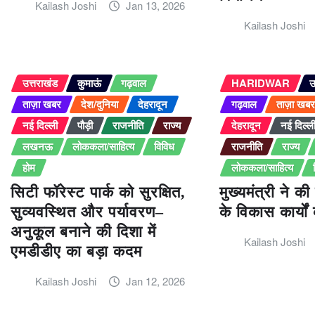
Kailash Joshi
Jan 13, 2026
Kailash Joshi
उत्तराखंड
कुमाऊं
गढ़वाल
HARIDWAR
उ
ताज़ा खबर
देश/दुनिया
देहरादून
गढ़वाल
ताज़ा खब
नई दिल्ली
पौड़ी
राजनीति
राज्य
देहरादून
नई दिल्ल
लखनऊ
लोककला/साहित्य
विविध
राजनीति
राज्य
होम
लोककला/साहित्य
सिटी फॉरेस्ट पार्क को सुरक्षित,
मुख्यमंत्री ने 
सुव्यवस्थित और पर्यावरण–
के विकास कार्यों 
अनुकूल बनाने की दिशा में
Kailash Joshi
एमडीडीए का बड़ा कदम
Kailash Joshi
Jan 12, 2026