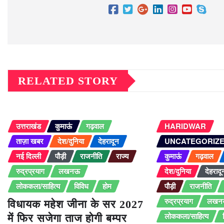
RELATED STORY
उत्तराखंड
कुमाऊं
गढ़वाल
HARIDWAR
ताज़ा खबर
देश/दुनिया
देहरादून
UNCATEGORIZ
नई दिल्ली
पौड़ी
राजनीति
राज्य
कुमाऊं
गढ़वाल
रुद्रप्रयाग
लखनऊ
देश/दुनिया
देहरादू
लोककला/साहित्य
विविध
होम
पौड़ी
राजनीति
रुद्रप्रयाग
लखन
विधायक महेश जीना के सर 2027
लोककला/साहित्य
में फिर सजेगा ताज होगी बम्पर