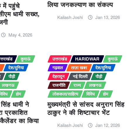
लिया जनकल्याण का संकल्प
में पहुंचे
सीएम धामी सख्त,
Kailash Joshi
Jan 13, 2026
जगी
May 4, 2026
त्तराखंड
कुमाऊं
उत्तराखंड
HARIDWAR
कुमाऊं
र
देश/दुनिया
गढ़वाल
ताज़ा खबर
देश/दुनिया
ी
पौड़ी
देहरादून
नई दिल्ली
पौड़ी
लखनऊ
राजनीति
राज्य
लखनऊ
विविध
होम
लोककला/साहित्य
विविध
होम
र सिंह धामी ने
मुख्यमंत्री से सांसद अनुराग सिंह
ारा प्रकाशित
ठाकुर ने की शिष्टाचार भेंट
कैलेंडर का किया
Kailash Joshi
Jan 12, 2026