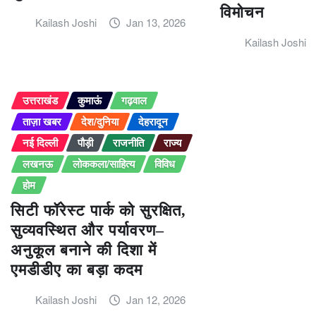
विमोचन
Kailash Joshi
Jan 13, 2026
Kailash Joshi
उत्तराखंड
कुमाऊं
गढ़वाल
ताज़ा खबर
देश/दुनिया
देहरादून
नई दिल्ली
पौड़ी
राजनीति
राज्य
लखनऊ
लोककला/साहित्य
विविध
होम
सिटी फॉरेस्ट पार्क को सुरक्षित,
सुव्यवस्थित और पर्यावरण–
अनुकूल बनाने की दिशा में
एमडीडीए का बड़ा कदम
Kailash Joshi
Jan 12, 2026