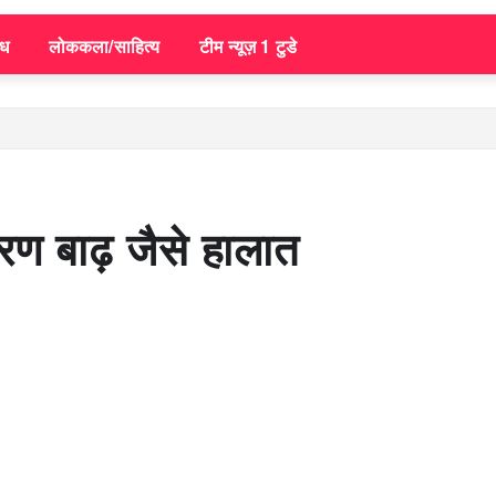
िध
लोककला/साहित्य
टीम न्यूज़ 1 टुडे
कारण बाढ़ जैसे हालात