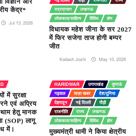
नई दिल्ली
पौड़ी
राजनीति
राज्य
ी विज्ञान और
रुद्रप्रयाग
लखनऊ
रीय केंद्र*
लोककला/साहित्य
विविध
होम
Jul 13, 2026
विधायक महेश जीना के सर 2027
में फिर सजेगा ताज होगी बम्पर
जीत
Kailash Joshi
May 10, 2026
ED
HARIDWAR
उत्तराखंड
कुमाऊं
गढ़वाल
ताज़ा खबर
देश/दुनिया
 में सुरक्षा
देहरादून
नई दिल्ली
पौड़ी
करने एवं अप्रिय
राजनीति
राज्य
लखनऊ
थाम हेतु मानक
या (SOP) लागू
लोककला/साहित्य
विविध
होम
ंध में।
मुख्यमंत्री धामी ने किया क्षेत्रीय