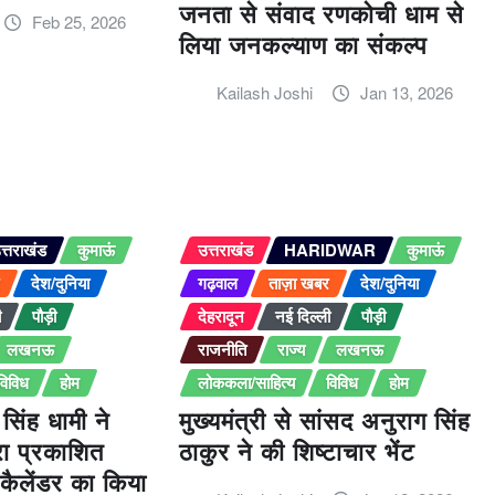
जनता से संवाद रणकोची धाम से
Feb 25, 2026
लिया जनकल्याण का संकल्प
Kailash Joshi
Jan 13, 2026
त्तराखंड
कुमाऊं
उत्तराखंड
HARIDWAR
कुमाऊं
र
देश/दुनिया
गढ़वाल
ताज़ा खबर
देश/दुनिया
ी
पौड़ी
देहरादून
नई दिल्ली
पौड़ी
लखनऊ
राजनीति
राज्य
लखनऊ
विविध
होम
लोककला/साहित्य
विविध
होम
र सिंह धामी ने
मुख्यमंत्री से सांसद अनुराग सिंह
ारा प्रकाशित
ठाकुर ने की शिष्टाचार भेंट
कैलेंडर का किया