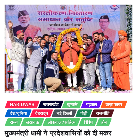
HARIDWAR
उत्तराखंड
कुमाऊं
गढ़वाल
ताज़ा खबर
देश/दुनिया
देहरादून
नई दिल्ली
पौड़ी
राजनीति
राज्य
लखनऊ
लोककला/साहित्य
विविध
होम
मुख्यमंत्री धामी ने प्रदेशवासियों को दी मकर