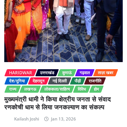
HARIDWAR
उत्तराखंड
कुमाऊं
गढ़वाल
ताज़ा खबर
देश/दुनिया
देहरादून
नई दिल्ली
पौड़ी
राजनीति
राज्य
लखनऊ
लोककला/साहित्य
विविध
होम
मुख्यमंत्री धामी ने किया क्षेत्रीय जनता से संवाद
रणकोची धाम से लिया जनकल्याण का संकल्प
Kailash Joshi
Jan 13, 2026