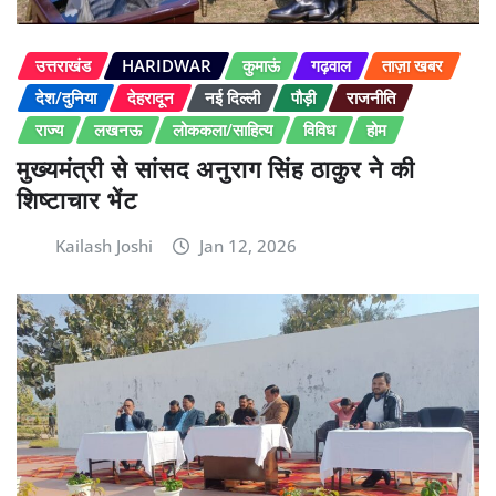
उत्तराखंड
HARIDWAR
कुमाऊं
गढ़वाल
ताज़ा खबर
देश/दुनिया
देहरादून
नई दिल्ली
पौड़ी
राजनीति
राज्य
लखनऊ
लोककला/साहित्य
विविध
होम
मुख्यमंत्री से सांसद अनुराग सिंह ठाकुर ने की
शिष्टाचार भेंट
Kailash Joshi
Jan 12, 2026