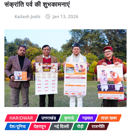
संक्रांति पर्व की शुभकामनाएं
Kailash Joshi
Jan 13, 2026
HARIDWAR
उत्तराखंड
कुमाऊं
गढ़वाल
ताज़ा खबर
देश/दुनिया
देहरादून
नई दिल्ली
पौड़ी
राजनीति