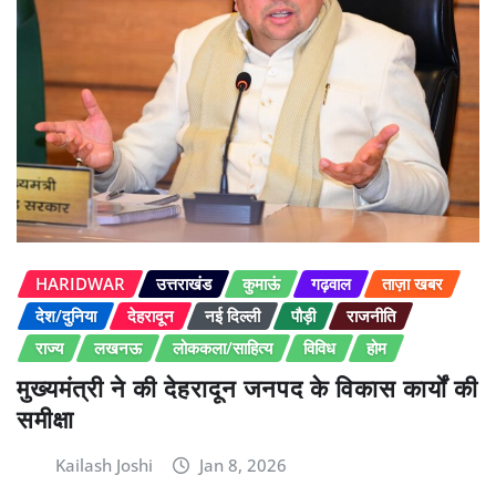
HARIDWAR
उत्तराखंड
कुमाऊं
गढ़वाल
ताज़ा खबर
देश/दुनिया
देहरादून
नई दिल्ली
पौड़ी
राजनीति
राज्य
लखनऊ
लोककला/साहित्य
विविध
होम
मुख्यमंत्री ने की देहरादून जनपद के विकास कार्यों की
समीक्षा
Kailash Joshi
Jan 8, 2026