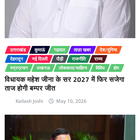
उत्तराखंड
कुमाऊं
गढ़वाल
ताज़ा खबर
देश/दुनिया
देहरादून
नई दिल्ली
पौड़ी
राजनीति
राज्य
रुद्रप्रयाग
लखनऊ
लोककला/साहित्य
विविध
होम
विधायक महेश जीना के सर 2027 में फिर सजेगा
ताज होगी बम्पर जीत
Kailash Joshi
May 10, 2026