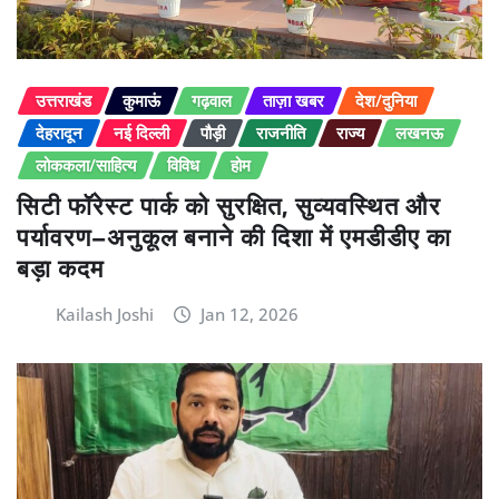
उत्तराखंड
कुमाऊं
गढ़वाल
ताज़ा खबर
देश/दुनिया
देहरादून
नई दिल्ली
पौड़ी
राजनीति
राज्य
लखनऊ
लोककला/साहित्य
विविध
होम
सिटी फॉरेस्ट पार्क को सुरक्षित, सुव्यवस्थित और
पर्यावरण–अनुकूल बनाने की दिशा में एमडीडीए का
बड़ा कदम
Kailash Joshi
Jan 12, 2026