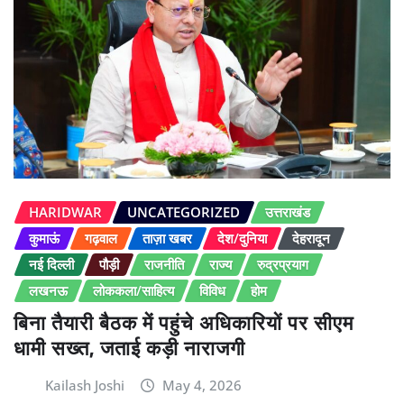
HARIDWAR
UNCATEGORIZED
उत्तराखंड
कुमाऊं
गढ़वाल
ताज़ा खबर
देश/दुनिया
देहरादून
नई दिल्ली
पौड़ी
राजनीति
राज्य
रुद्रप्रयाग
लखनऊ
लोककला/साहित्य
विविध
होम
बिना तैयारी बैठक में पहुंचे अधिकारियों पर सीएम
धामी सख्त, जताई कड़ी नाराजगी
Kailash Joshi
May 4, 2026