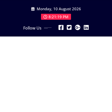
Skip
Monday, 10 August 2026
to
content
8:21:20 PM
Follow Us