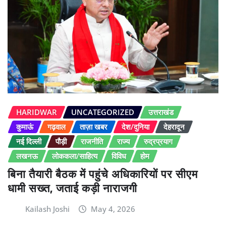
HARIDWAR
UNCATEGORIZED
उत्तराखंड
कुमाऊं
गढ़वाल
ताज़ा खबर
देश/दुनिया
देहरादून
नई दिल्ली
पौड़ी
राजनीति
राज्य
रुद्रप्रयाग
लखनऊ
लोककला/साहित्य
विविध
होम
बिना तैयारी बैठक में पहुंचे अधिकारियों पर सीएम
धामी सख्त, जताई कड़ी नाराजगी
Kailash Joshi
May 4, 2026