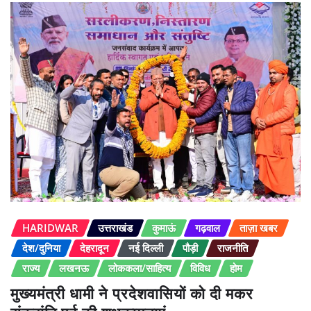
HARIDWAR
उत्तराखंड
कुमाऊं
गढ़वाल
ताज़ा खबर
देश/दुनिया
देहरादून
नई दिल्ली
पौड़ी
राजनीति
राज्य
लखनऊ
लोककला/साहित्य
विविध
होम
मुख्यमंत्री धामी ने प्रदेशवासियों को दी मकर