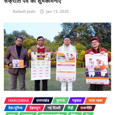
संक्रांति पर्व की शुभकामनाएं
Kailash Joshi
Jan 13, 2026
HARIDWAR
उत्तराखंड
कुमाऊं
गढ़वाल
ताज़ा खबर
देश/दुनिया
देहरादून
नई दिल्ली
पौड़ी
राजनीति