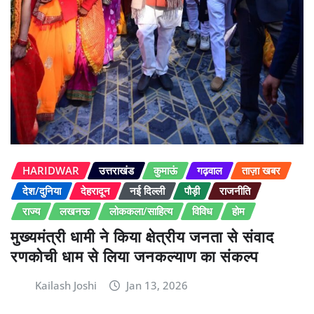
HARIDWAR
उत्तराखंड
कुमाऊं
गढ़वाल
ताज़ा खबर
देश/दुनिया
देहरादून
नई दिल्ली
पौड़ी
राजनीति
राज्य
लखनऊ
लोककला/साहित्य
विविध
होम
मुख्यमंत्री धामी ने किया क्षेत्रीय जनता से संवाद
रणकोची धाम से लिया जनकल्याण का संकल्प
Kailash Joshi
Jan 13, 2026