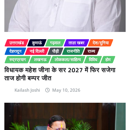
उत्तराखंड
कुमाऊं
गढ़वाल
ताज़ा खबर
देश/दुनिया
देहरादून
नई दिल्ली
पौड़ी
राजनीति
राज्य
रुद्रप्रयाग
लखनऊ
लोककला/साहित्य
विविध
होम
विधायक महेश जीना के सर 2027 में फिर सजेगा
ताज होगी बम्पर जीत
Kailash Joshi
May 10, 2026