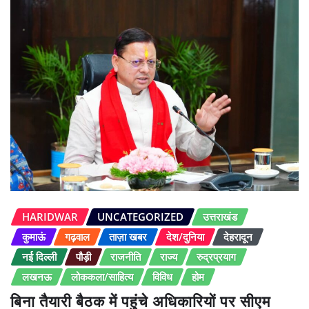
HARIDWAR
UNCATEGORIZED
उत्तराखंड
कुमाऊं
गढ़वाल
ताज़ा खबर
देश/दुनिया
देहरादून
नई दिल्ली
पौड़ी
राजनीति
राज्य
रुद्रप्रयाग
लखनऊ
लोककला/साहित्य
विविध
होम
बिना तैयारी बैठक में पहुंचे अधिकारियों पर सीएम