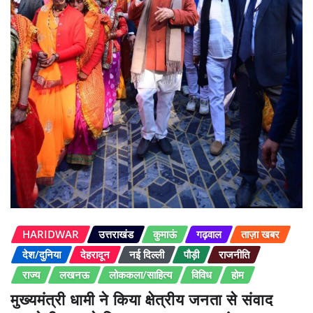
HARIDWAR
उत्तराखंड
कुमाऊं
गढ़वाल
ताज़ा खबर
देश/दुनिया
देहरादून
नई दिल्ली
पौड़ी
राजनीति
राज्य
लखनऊ
लोककला/साहित्य
विविध
होम
मुख्यमंत्री धामी ने किया क्षेत्रीय जनता से संवाद