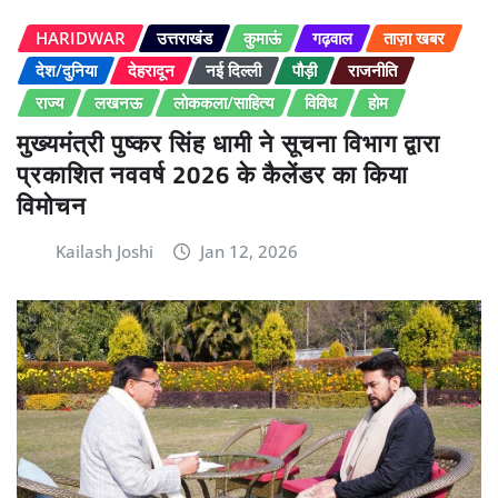
HARIDWAR
उत्तराखंड
कुमाऊं
गढ़वाल
ताज़ा खबर
देश/दुनिया
देहरादून
नई दिल्ली
पौड़ी
राजनीति
राज्य
लखनऊ
लोककला/साहित्य
विविध
होम
मुख्यमंत्री पुष्कर सिंह धामी ने सूचना विभाग द्वारा
प्रकाशित नववर्ष 2026 के कैलेंडर का किया
विमोचन
Kailash Joshi
Jan 12, 2026