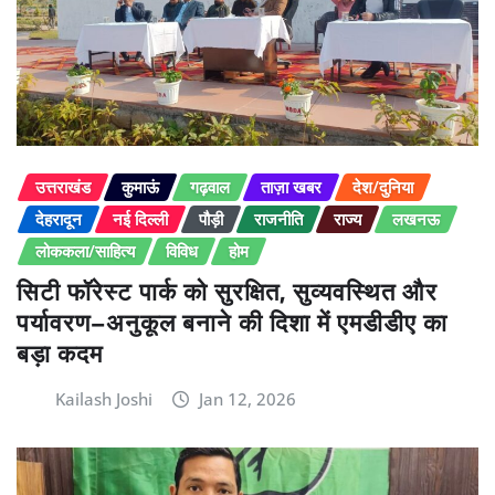
उत्तराखंड
कुमाऊं
गढ़वाल
ताज़ा खबर
देश/दुनिया
देहरादून
नई दिल्ली
पौड़ी
राजनीति
राज्य
लखनऊ
लोककला/साहित्य
विविध
होम
सिटी फॉरेस्ट पार्क को सुरक्षित, सुव्यवस्थित और
पर्यावरण–अनुकूल बनाने की दिशा में एमडीडीए का
बड़ा कदम
Kailash Joshi
Jan 12, 2026