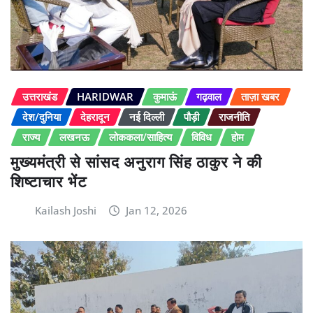
उत्तराखंड
HARIDWAR
कुमाऊं
गढ़वाल
ताज़ा खबर
देश/दुनिया
देहरादून
नई दिल्ली
पौड़ी
राजनीति
राज्य
लखनऊ
लोककला/साहित्य
विविध
होम
मुख्यमंत्री से सांसद अनुराग सिंह ठाकुर ने की
शिष्टाचार भेंट
Kailash Joshi
Jan 12, 2026