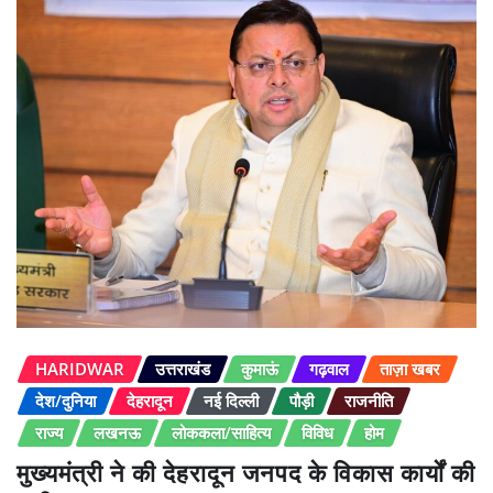
HARIDWAR
उत्तराखंड
कुमाऊं
गढ़वाल
ताज़ा खबर
देश/दुनिया
देहरादून
नई दिल्ली
पौड़ी
राजनीति
राज्य
लखनऊ
लोककला/साहित्य
विविध
होम
मुख्यमंत्री ने की देहरादून जनपद के विकास कार्यों की