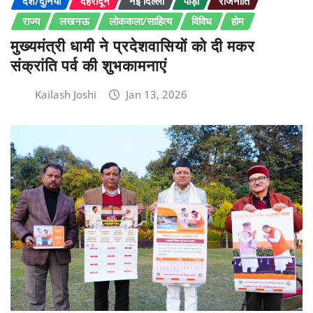
देश/दुनिया
देहरादून
नई दिल्ली
पौड़ी
राजनीति
राज्य
लखनऊ
लोककला/साहित्य
विविध
होम
मुख्यमंत्री धामी ने प्रदेशवासियों को दी मकर
संक्रांति पर्व की शुभकामनाएं
Kailash Joshi
Jan 13, 2026