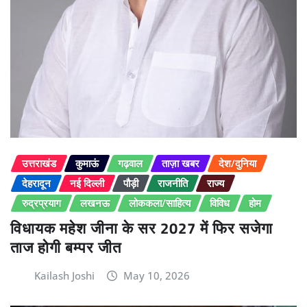
उत्तराखंड
कुमाऊं
गढ़वाल
ताज़ा खबर
देश/दुनिया
देहरादून
नई दिल्ली
पौड़ी
राजनीति
राज्य
रुद्रप्रयाग
लखनऊ
लोककला/साहित्य
विविध
होम
विधायक महेश जीना के सर 2027 में फिर सजेगा
ताज होगी बम्पर जीत
Kailash Joshi
May 10, 2026