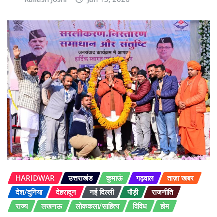
HARIDWAR
उत्तराखंड
कुमाऊं
गढ़वाल
ताज़ा खबर
देश/दुनिया
देहरादून
नई दिल्ली
पौड़ी
राजनीति
राज्य
लखनऊ
लोककला/साहित्य
विविध
होम