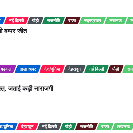
न
नई दिल्ली
पौड़ी
राजनीति
राज्य
रुद्रप्रयाग
लखनऊ
ल
ी बम्पर जीत
गढ़वाल
ताज़ा खबर
देश/दुनिया
देहरादून
नई दिल्ली
पौड़ी
राज
सख्त, जताई कड़ी नाराजगी
ेश/दुनिया
देहरादून
नई दिल्ली
पौड़ी
राजनीति
राज्य
लखनऊ