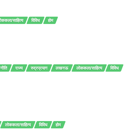
ोककला/साहित्य
विविध
होम
नीति
राज्य
रुद्रप्रयाग
लखनऊ
लोककला/साहित्य
विविध
लोककला/साहित्य
विविध
होम