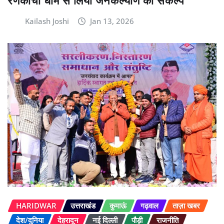
रणकोची धाम से लिया जनकल्याण का संकल्प
Kailash Joshi
Jan 13, 2026
HARIDWAR
उत्तराखंड
कुमाऊं
गढ़वाल
ताज़ा खबर
देश/दुनिया
देहरादून
नई दिल्ली
पौड़ी
राजनीति