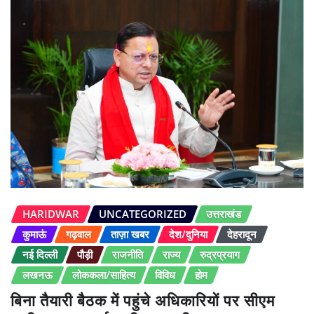
HARIDWAR
UNCATEGORIZED
उत्तराखंड
कुमाऊं
गढ़वाल
ताज़ा खबर
देश/दुनिया
देहरादून
नई दिल्ली
पौड़ी
राजनीति
राज्य
रुद्रप्रयाग
लखनऊ
लोककला/साहित्य
विविध
होम
बिना तैयारी बैठक में पहुंचे अधिकारियों पर सीएम