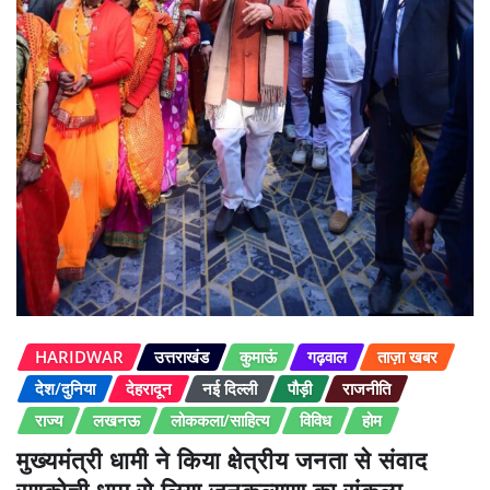
HARIDWAR
उत्तराखंड
कुमाऊं
गढ़वाल
ताज़ा खबर
देश/दुनिया
देहरादून
नई दिल्ली
पौड़ी
राजनीति
राज्य
लखनऊ
लोककला/साहित्य
विविध
होम
मुख्यमंत्री धामी ने किया क्षेत्रीय जनता से संवाद