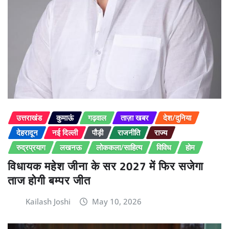
उत्तराखंड
कुमाऊं
गढ़वाल
ताज़ा खबर
देश/दुनिया
देहरादून
नई दिल्ली
पौड़ी
राजनीति
राज्य
रुद्रप्रयाग
लखनऊ
लोककला/साहित्य
विविध
होम
विधायक महेश जीना के सर 2027 में फिर सजेगा
ताज होगी बम्पर जीत
Kailash Joshi
May 10, 2026