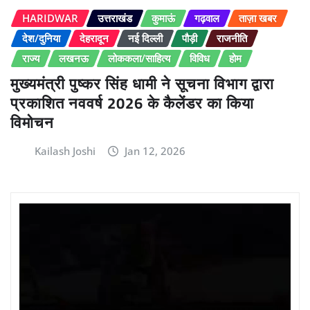
HARIDWAR
उत्तराखंड
कुमाऊं
गढ़वाल
ताज़ा खबर
देश/दुनिया
देहरादून
नई दिल्ली
पौड़ी
राजनीति
राज्य
लखनऊ
लोककला/साहित्य
विविध
होम
मुख्यमंत्री पुष्कर सिंह धामी ने सूचना विभाग द्वारा
प्रकाशित नववर्ष 2026 के कैलेंडर का किया
विमोचन
Kailash Joshi
Jan 12, 2026