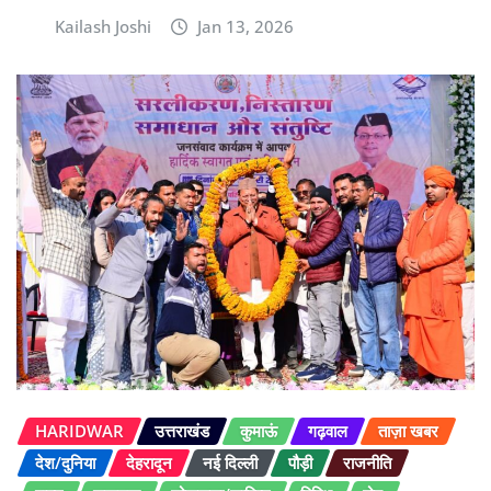
Kailash Joshi
Jan 13, 2026
HARIDWAR
उत्तराखंड
कुमाऊं
गढ़वाल
ताज़ा खबर
देश/दुनिया
देहरादून
नई दिल्ली
पौड़ी
राजनीति