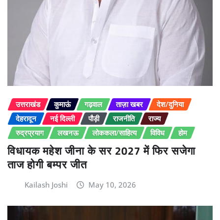
उत्तराखंड
कुमाऊं
गढ़वाल
ताज़ा खबर
देश/दुनिया
देहरादून
नई दिल्ली
पौड़ी
राजनीति
राज्य
रुद्रप्रयाग
लखनऊ
लोककला/साहित्य
विविध
होम
विधायक महेश जीना के सर 2027 में फिर सजेगा
ताज होगी बम्पर जीत
Kailash Joshi
May 10, 2026