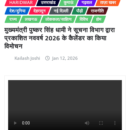
HARIDWAR
उत्तराखंड
कुमाऊं
गढ़वाल
ताज़ा खबर
देश/दुनिया
देहरादून
नई दिल्ली
पौड़ी
राजनीति
राज्य
लखनऊ
लोककला/साहित्य
विविध
होम
मुख्यमंत्री पुष्कर सिंह धामी ने सूचना विभाग द्वारा
प्रकाशित नववर्ष 2026 के कैलेंडर का किया
विमोचन
Kailash Joshi
Jan 12, 2026