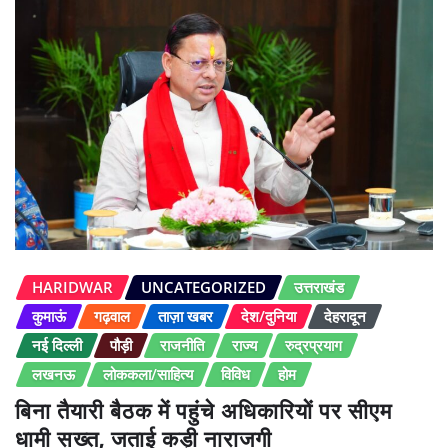
HARIDWAR
UNCATEGORIZED
उत्तराखंड
कुमाऊं
गढ़वाल
ताज़ा खबर
देश/दुनिया
देहरादून
नई दिल्ली
पौड़ी
राजनीति
राज्य
रुद्रप्रयाग
लखनऊ
लोककला/साहित्य
विविध
होम
बिना तैयारी बैठक में पहुंचे अधिकारियों पर सीएम
धामी सख्त, जताई कड़ी नाराजगी