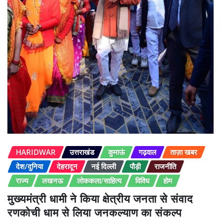
HARIDWAR
उत्तराखंड
कुमाऊं
गढ़वाल
ताज़ा खबर
देश/दुनिया
देहरादून
नई दिल्ली
पौड़ी
राजनीति
राज्य
लखनऊ
लोककला/साहित्य
विविध
होम
मुख्यमंत्री धामी ने किया क्षेत्रीय जनता से संवाद
रणकोची धाम से लिया जनकल्याण का संकल्प