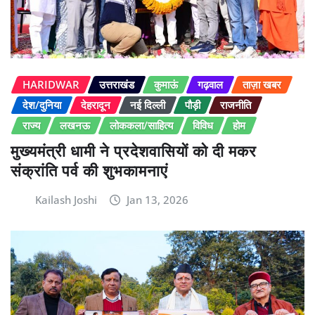
HARIDWAR
उत्तराखंड
कुमाऊं
गढ़वाल
ताज़ा खबर
देश/दुनिया
देहरादून
नई दिल्ली
पौड़ी
राजनीति
राज्य
लखनऊ
लोककला/साहित्य
विविध
होम
मुख्यमंत्री धामी ने प्रदेशवासियों को दी मकर
संक्रांति पर्व की शुभकामनाएं
Kailash Joshi
Jan 13, 2026