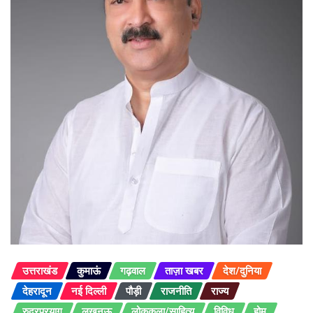
उत्तराखंड
कुमाऊं
गढ़वाल
ताज़ा खबर
देश/दुनिया
देहरादून
नई दिल्ली
पौड़ी
राजनीति
राज्य
रुद्रप्रयाग
लखनऊ
लोककला/साहित्य
विविध
होम