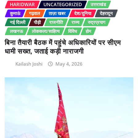
HARIDWAR
UNCATEGORIZED
उत्तराखंड
कुमाऊं
गढ़वाल
ताज़ा खबर
देश/दुनिया
देहरादून
नई दिल्ली
पौड़ी
राजनीति
राज्य
रुद्रप्रयाग
लखनऊ
लोककला/साहित्य
विविध
होम
बिना तैयारी बैठक में पहुंचे अधिकारियों पर सीएम
धामी सख्त, जताई कड़ी नाराजगी
Kailash Joshi
May 4, 2026