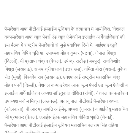
फैडरेशन आफ पीटीआई इंप्लाईज यूनियन के तत्वाधान मे आयोजित, ‘नेशनल
कन्फडरेशन आफ न्यूज पेपर्स एंड न्यूज ऐजेन्सीज इंप्लाईज आर्गेनाईजेशन’ की
इस बैठक मे राष्ट्रीय फैडरेशनो से जुडे पदाधिकारियो मे, आईएफडब्लूजे
महासचिव विपिन धूलिया, उपाध्यक्ष मोहन कुमार (पटना), गोपाल मिश्रा
(दिल्ली), भी प्रतापा चंद्रन (केरल), उपेन्द्र राठौड़ (जयपुर), राजकिशोर
मिश्रा (लखनऊ), संजय श्रीवास्तव (उत्तराखंड), नमिता बोरा (असम), मुकेश
सेठ (मुंबई), विश्वदेव राव (लखनऊ), एनएफएनई राष्ट्रीय महासचिव चंद्र
मोहन पपनैं (दिल्ली), नेशनल कन्फडरेशन आफ न्यूज पेपर्स एंड न्यूज ऐजेन्सीज
इंप्लाईज आर्गेनाईजेशन अध्यक्ष डाॅ इंदुकांत दीक्षित (रांची), नेशनल कन्फडरेशन
उपाध्यक्ष मनोज मिश्रा (लखनऊ), अतानु पाल पीटीआई फैडरेशन अध्यक्ष
(कोलकत्ता), बी आर प्रजापति आईजेयू अध्यक्ष (गुजरात) व आईजेयू महासचिव
जी प्रभाकर (केरल), एआईएनईएफ महासचिव गोविंदा भूपति (चेन्नई),
फैडरेशन आफ पीटीआई इंप्लाईज यूनियन महासचिव बलराम सिंह दहिया
(दिल्ली) की उपस्थिति मुख्य रही।