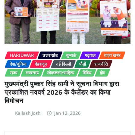
HARIDWAR
उत्तराखंड
कुमाऊं
गढ़वाल
ताज़ा खबर
देश/दुनिया
देहरादून
नई दिल्ली
पौड़ी
राजनीति
राज्य
लखनऊ
लोककला/साहित्य
विविध
होम
मुख्यमंत्री पुष्कर सिंह धामी ने सूचना विभाग द्वारा
प्रकाशित नववर्ष 2026 के कैलेंडर का किया
विमोचन
Kailash Joshi
Jan 12, 2026