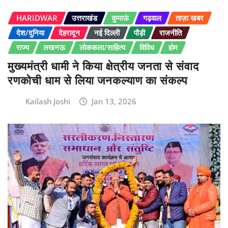
HARIDWAR
उत्तराखंड
कुमाऊं
गढ़वाल
ताज़ा खबर
देश/दुनिया
देहरादून
नई दिल्ली
पौड़ी
राजनीति
राज्य
लखनऊ
लोककला/साहित्य
विविध
होम
मुख्यमंत्री धामी ने किया क्षेत्रीय जनता से संवाद
रणकोची धाम से लिया जनकल्याण का संकल्प
Kailash Joshi
Jan 13, 2026