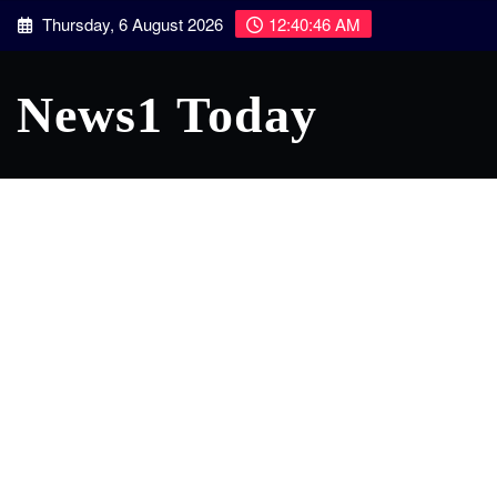
Skip
Thursday, 6 August 2026
12:40:47 AM
to
content
News1 Today