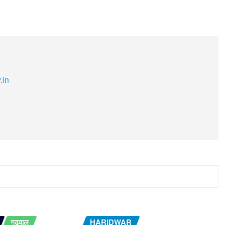
.in
गढ़वाल
HARIDWAR