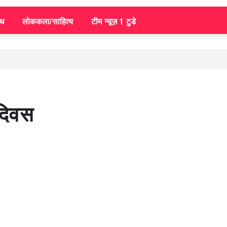
िध
लोककला/साहित्य
टीम न्यूज़ 1 टुडे
दिवस