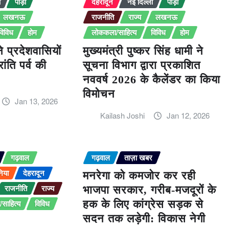
ी
पौड़ी
देहरादून
नई दिल्ली
पौड़ी
लखनऊ
राजनीति
राज्य
लखनऊ
विविध
होम
लोककला/साहित्य
विविध
होम
ने प्रदेशवासियों
मुख्यमंत्री पुष्कर सिंह धामी ने
ंति पर्व की
सूचना विभाग द्वारा प्रकाशित
नववर्ष 2026 के कैलेंडर का किया
विमोचन
Jan 13, 2026
Kailash Joshi
Jan 12, 2026
गढ़वाल
गढ़वाल
ताज़ा खबर
निया
देहरादून
मनरेगा को कमजोर कर रही
राजनीति
राज्य
भाजपा सरकार, गरीब-मजदूरों के
साहित्य
विविध
हक के लिए कांग्रेस सड़क से
सदन तक लड़ेगी: विकास नेगी