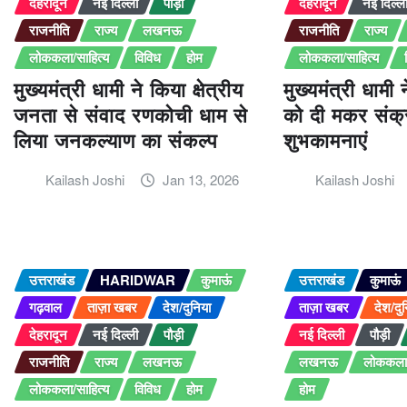
देहरादून
नई दिल्ली
पौड़ी
देहरादून
नई दिल्ल
राजनीति
राज्य
लखनऊ
राजनीति
राज्य
लोककला/साहित्य
विविध
होम
लोककला/साहित्य
मुख्यमंत्री धामी ने किया क्षेत्रीय
मुख्यमंत्री धामी 
जनता से संवाद रणकोची धाम से
को दी मकर संक्रा
लिया जनकल्याण का संकल्प
शुभकामनाएं
Kailash Joshi
Jan 13, 2026
Kailash Joshi
उत्तराखंड
HARIDWAR
कुमाऊं
उत्तराखंड
कुमाऊं
गढ़वाल
ताज़ा खबर
देश/दुनिया
ताज़ा खबर
देश/दु
देहरादून
नई दिल्ली
पौड़ी
नई दिल्ली
पौड़ी
राजनीति
राज्य
लखनऊ
लखनऊ
लोककला/
लोककला/साहित्य
विविध
होम
होम