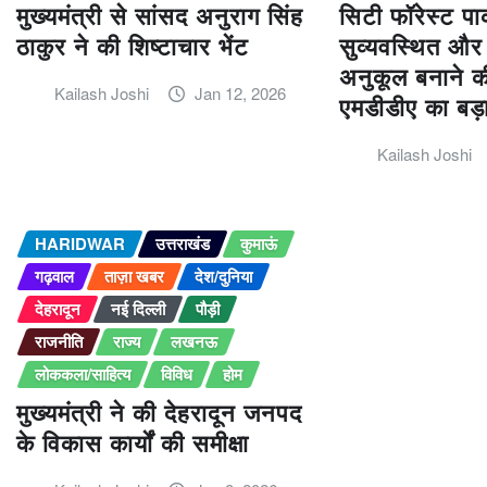
मुख्यमंत्री से सांसद अनुराग सिंह
सिटी फॉरेस्ट पार
ठाकुर ने की शिष्टाचार भेंट
सुव्यवस्थित और
अनुकूल बनाने की
Kailash Joshi
Jan 12, 2026
एमडीडीए का बड
Kailash Joshi
HARIDWAR
उत्तराखंड
कुमाऊं
गढ़वाल
ताज़ा खबर
देश/दुनिया
देहरादून
नई दिल्ली
पौड़ी
राजनीति
राज्य
लखनऊ
लोककला/साहित्य
विविध
होम
मुख्यमंत्री ने की देहरादून जनपद
के विकास कार्यों की समीक्षा