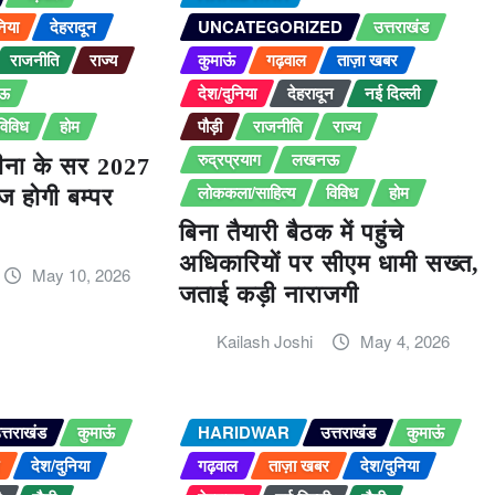
निया
देहरादून
UNCATEGORIZED
उत्तराखंड
राजनीति
राज्य
कुमाऊं
गढ़वाल
ताज़ा खबर
ऊ
देश/दुनिया
देहरादून
नई दिल्ली
विविध
होम
पौड़ी
राजनीति
राज्य
रुद्रप्रयाग
लखनऊ
ीना के सर 2027
लोककला/साहित्य
विविध
होम
ाज होगी बम्पर
बिना तैयारी बैठक में पहुंचे
अधिकारियों पर सीएम धामी सख्त,
May 10, 2026
जताई कड़ी नाराजगी
Kailash Joshi
May 4, 2026
त्तराखंड
कुमाऊं
HARIDWAR
उत्तराखंड
कुमाऊं
र
देश/दुनिया
गढ़वाल
ताज़ा खबर
देश/दुनिया