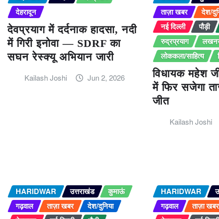
देहरादून
ताज़ा खबर
देश/दु
नई दिल्ली
पौड़ी
देवप्रयाग में दर्दनाक हादसा, नदी
रुद्रप्रयाग
लखन
में गिरी इनोवा — SDRF का
लोककला/साहित्य
सघन रेस्क्यू अभियान जारी
विधायक महेश ज
Kailash Joshi
Jun 2, 2026
में फिर सजेगा त
जीत
Kailash Joshi
HARIDWAR
उत्तराखंड
कुमाऊं
HARIDWAR
उ
गढ़वाल
ताज़ा खबर
देश/दुनिया
गढ़वाल
ताज़ा खब