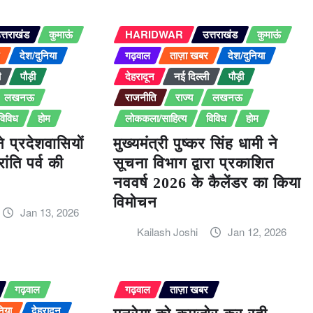
त्तराखंड
कुमाऊं
HARIDWAR
उत्तराखंड
कुमाऊं
र
देश/दुनिया
गढ़वाल
ताज़ा खबर
देश/दुनिया
ी
पौड़ी
देहरादून
नई दिल्ली
पौड़ी
लखनऊ
राजनीति
राज्य
लखनऊ
विविध
होम
लोककला/साहित्य
विविध
होम
ने प्रदेशवासियों
मुख्यमंत्री पुष्कर सिंह धामी ने
ंति पर्व की
सूचना विभाग द्वारा प्रकाशित
नववर्ष 2026 के कैलेंडर का किया
विमोचन
Jan 13, 2026
Kailash Joshi
Jan 12, 2026
गढ़वाल
गढ़वाल
ताज़ा खबर
निया
देहरादून