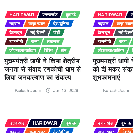
HARIDWAR
उत्तराखंड
कुमाऊं
HARIDWAR
उ
गढ़वाल
ताज़ा खबर
देश/दुनिया
गढ़वाल
ताज़ा खब
देहरादून
नई दिल्ली
पौड़ी
देहरादून
नई दिल्ल
राजनीति
राज्य
लखनऊ
राजनीति
राज्य
लोककला/साहित्य
विविध
होम
लोककला/साहित्य
मुख्यमंत्री धामी ने किया क्षेत्रीय
मुख्यमंत्री धामी 
जनता से संवाद रणकोची धाम से
को दी मकर संक्रा
लिया जनकल्याण का संकल्प
शुभकामनाएं
Kailash Joshi
Jan 13, 2026
Kailash Joshi
उत्तराखंड
HARIDWAR
कुमाऊं
उत्तराखंड
कुमाऊं
गढ़वाल
ताज़ा खबर
देश/दुनिया
ताज़ा खबर
देश/दु