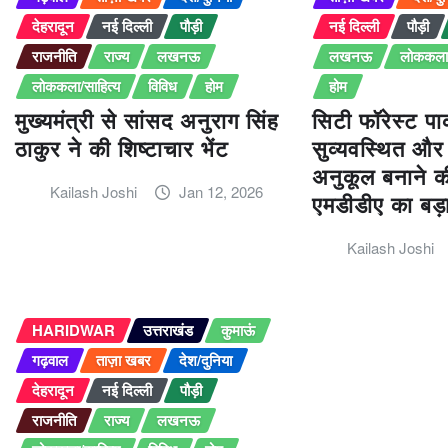
देहरादून
नई दिल्ली
पौड़ी
नई दिल्ली
पौड़ी
राजनीति
राज्य
लखनऊ
लखनऊ
लोककला/
लोककला/साहित्य
विविध
होम
होम
मुख्यमंत्री से सांसद अनुराग सिंह
सिटी फॉरेस्ट पार
ठाकुर ने की शिष्टाचार भेंट
सुव्यवस्थित और
अनुकूल बनाने की
Kailash Joshi
Jan 12, 2026
एमडीडीए का बड
Kailash Joshi
HARIDWAR
उत्तराखंड
कुमाऊं
गढ़वाल
ताज़ा खबर
देश/दुनिया
देहरादून
नई दिल्ली
पौड़ी
राजनीति
राज्य
लखनऊ