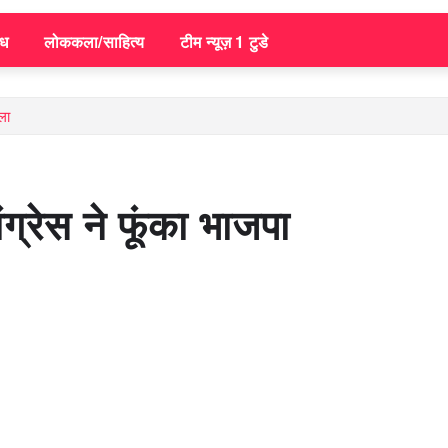
िध
लोककला/साहित्य
टीम न्यूज़ 1 टुडे
ला
्रेस ने फूंका भाजपा