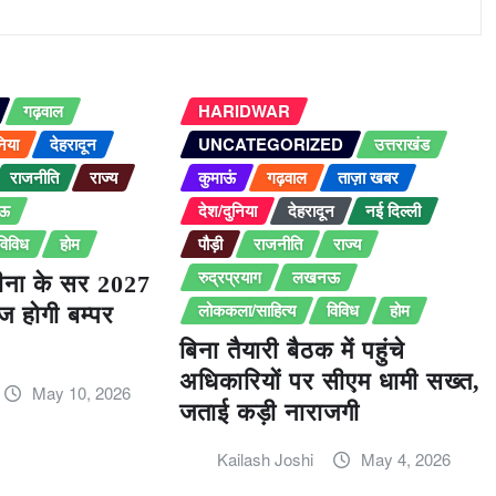
गढ़वाल
HARIDWAR
निया
देहरादून
UNCATEGORIZED
उत्तराखंड
राजनीति
राज्य
कुमाऊं
गढ़वाल
ताज़ा खबर
ऊ
देश/दुनिया
देहरादून
नई दिल्ली
विविध
होम
पौड़ी
राजनीति
राज्य
रुद्रप्रयाग
लखनऊ
ीना के सर 2027
लोककला/साहित्य
विविध
होम
ाज होगी बम्पर
बिना तैयारी बैठक में पहुंचे
अधिकारियों पर सीएम धामी सख्त,
May 10, 2026
जताई कड़ी नाराजगी
Kailash Joshi
May 4, 2026