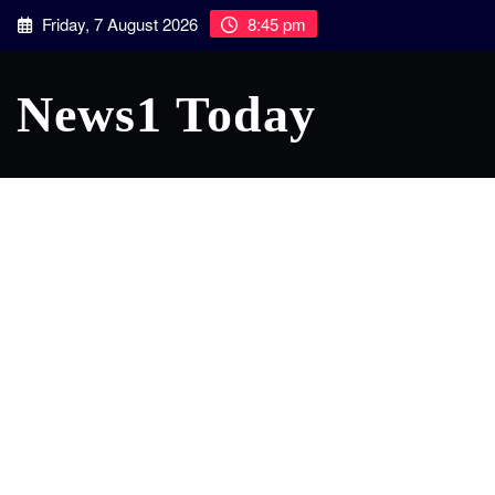
Skip
Friday, 7 August 2026
8:45 pm
to
content
News1 Today