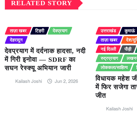
RELATED STORY
ताज़ा खबर
टिहरी
देवप्रयाग
उत्तराखंड
कुमाऊं
देहरादून
ताज़ा खबर
देश/दु
नई दिल्ली
पौड़ी
देवप्रयाग में दर्दनाक हादसा, नदी
रुद्रप्रयाग
लखन
में गिरी इनोवा — SDRF का
लोककला/साहित्य
सघन रेस्क्यू अभियान जारी
विधायक महेश ज
Kailash Joshi
Jun 2, 2026
में फिर सजेगा त
जीत
Kailash Joshi