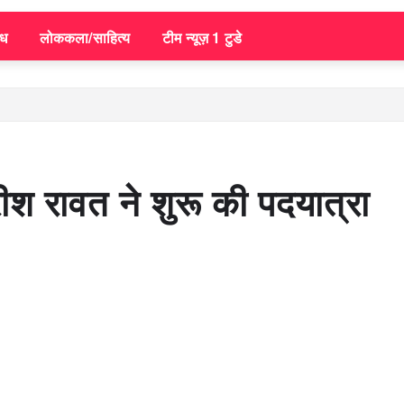
िध
लोककला/साहित्य
टीम न्यूज़ 1 टुडे
श रावत ने शुरू की पदयात्रा