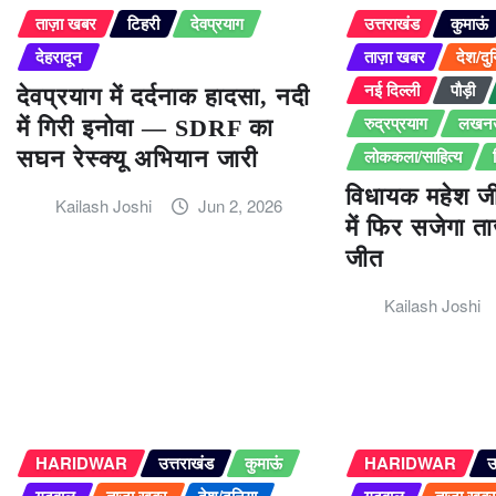
ताज़ा खबर
टिहरी
देवप्रयाग
उत्तराखंड
कुमाऊं
देहरादून
ताज़ा खबर
देश/दु
नई दिल्ली
पौड़ी
देवप्रयाग में दर्दनाक हादसा, नदी
रुद्रप्रयाग
लखन
में गिरी इनोवा — SDRF का
लोककला/साहित्य
सघन रेस्क्यू अभियान जारी
विधायक महेश ज
Kailash Joshi
Jun 2, 2026
में फिर सजेगा त
जीत
Kailash Joshi
HARIDWAR
उत्तराखंड
कुमाऊं
HARIDWAR
उ
गढ़वाल
ताज़ा खबर
देश/दुनिया
गढ़वाल
ताज़ा खब