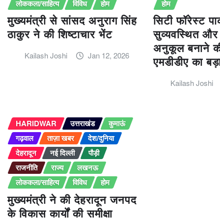
लोककला/साहित्य
विविध
होम
होम
मुख्यमंत्री से सांसद अनुराग सिंह
सिटी फॉरेस्ट पार
ठाकुर ने की शिष्टाचार भेंट
सुव्यवस्थित और
अनुकूल बनाने की
Kailash Joshi
Jan 12, 2026
एमडीडीए का बड
Kailash Joshi
HARIDWAR
उत्तराखंड
कुमाऊं
गढ़वाल
ताज़ा खबर
देश/दुनिया
देहरादून
नई दिल्ली
पौड़ी
राजनीति
राज्य
लखनऊ
लोककला/साहित्य
विविध
होम
मुख्यमंत्री ने की देहरादून जनपद
के विकास कार्यों की समीक्षा