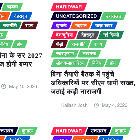
गढ़वाल
HARIDWAR
निया
देहरादून
UNCATEGORIZED
उत्तराखंड
राजनीति
राज्य
कुमाऊं
गढ़वाल
ताज़ा खबर
ऊ
देश/दुनिया
देहरादून
नई दिल्ली
विविध
होम
पौड़ी
राजनीति
राज्य
रुद्रप्रयाग
लखनऊ
ीना के सर 2027
लोककला/साहित्य
विविध
होम
ाज होगी बम्पर
बिना तैयारी बैठक में पहुंचे
अधिकारियों पर सीएम धामी सख्त,
May 10, 2026
जताई कड़ी नाराजगी
Kailash Joshi
May 4, 2026
त्तराखंड
कुमाऊं
HARIDWAR
उत्तराखंड
कुमाऊं
र
देश/दुनिया
गढ़वाल
ताज़ा खबर
देश/दुनिया