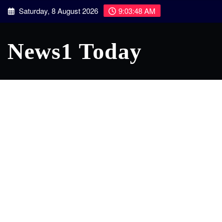
Skip
Saturday, 8 August 2026
9:03:48 AM
to
content
News1 Today