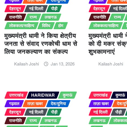
देहरादून
नई दिल्ली
पौड़ी
देहरादून
नई दिल्ल
राजनीति
राज्य
लखनऊ
राजनीति
राज्य
लोककला/साहित्य
विविध
होम
लोककला/साहित्य
मुख्यमंत्री धामी ने किया क्षेत्रीय
मुख्यमंत्री धामी 
जनता से संवाद रणकोची धाम से
को दी मकर संक्रा
लिया जनकल्याण का संकल्प
शुभकामनाएं
Kailash Joshi
Jan 13, 2026
Kailash Joshi
उत्तराखंड
HARIDWAR
कुमाऊं
उत्तराखंड
कुमाऊं
गढ़वाल
ताज़ा खबर
देश/दुनिया
ताज़ा खबर
देश/दु
देहरादून
नई दिल्ली
पौड़ी
नई दिल्ली
पौड़ी
राजनीति
राज्य
लखनऊ
लखनऊ
लोककला/