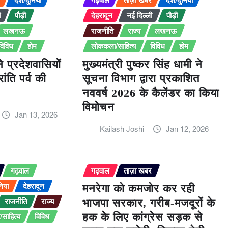
ी
पौड़ी
देहरादून
नई दिल्ली
पौड़ी
लखनऊ
राजनीति
राज्य
लखनऊ
विविध
होम
लोककला/साहित्य
विविध
होम
ने प्रदेशवासियों
मुख्यमंत्री पुष्कर सिंह धामी ने
ंति पर्व की
सूचना विभाग द्वारा प्रकाशित
नववर्ष 2026 के कैलेंडर का किया
विमोचन
Jan 13, 2026
Kailash Joshi
Jan 12, 2026
गढ़वाल
गढ़वाल
ताज़ा खबर
निया
देहरादून
मनरेगा को कमजोर कर रही
राजनीति
राज्य
भाजपा सरकार, गरीब-मजदूरों के
साहित्य
विविध
हक के लिए कांग्रेस सड़क से