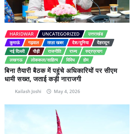
HARIDWAR
UNCATEGORIZED
उत्तराखंड
कुमाऊं
गढ़वाल
ताज़ा खबर
देश/दुनिया
देहरादून
नई दिल्ली
पौड़ी
राजनीति
राज्य
रुद्रप्रयाग
लखनऊ
लोककला/साहित्य
विविध
होम
बिना तैयारी बैठक में पहुंचे अधिकारियों पर सीएम
धामी सख्त, जताई कड़ी नाराजगी
Kailash Joshi
May 4, 2026