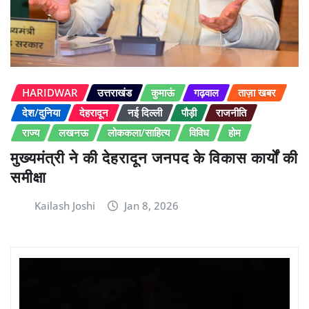
HARIDWAR
उत्तराखंड
कुमाऊं
गढ़वाल
ताज़ा खबर
देश/दुनिया
देहरादून
नई दिल्ली
पौड़ी
राजनीति
राज्य
लखनऊ
लोककला/साहित्य
विविध
होम
मुख्यमंत्री ने की देहरादून जनपद के विकास कार्यों की
समीक्षा
Kailash Joshi
Jan 8, 2026