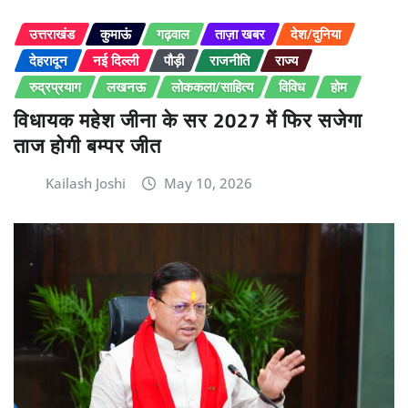
उत्तराखंड
कुमाऊं
गढ़वाल
ताज़ा खबर
देश/दुनिया
देहरादून
नई दिल्ली
पौड़ी
राजनीति
राज्य
रुद्रप्रयाग
लखनऊ
लोककला/साहित्य
विविध
होम
विधायक महेश जीना के सर 2027 में फिर सजेगा
ताज होगी बम्पर जीत
Kailash Joshi
May 10, 2026