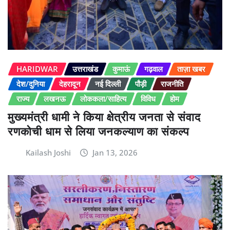
HARIDWAR
उत्तराखंड
कुमाऊं
गढ़वाल
ताज़ा खबर
देश/दुनिया
देहरादून
नई दिल्ली
पौड़ी
राजनीति
राज्य
लखनऊ
लोककला/साहित्य
विविध
होम
मुख्यमंत्री धामी ने किया क्षेत्रीय जनता से संवाद
रणकोची धाम से लिया जनकल्याण का संकल्प
Kailash Joshi
Jan 13, 2026