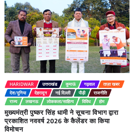
HARIDWAR
उत्तराखंड
कुमाऊं
गढ़वाल
ताज़ा खबर
देश/दुनिया
देहरादून
नई दिल्ली
पौड़ी
राजनीति
राज्य
लखनऊ
लोककला/साहित्य
विविध
होम
मुख्यमंत्री पुष्कर सिंह धामी ने सूचना विभाग द्वारा
प्रकाशित नववर्ष 2026 के कैलेंडर का किया
विमोचन