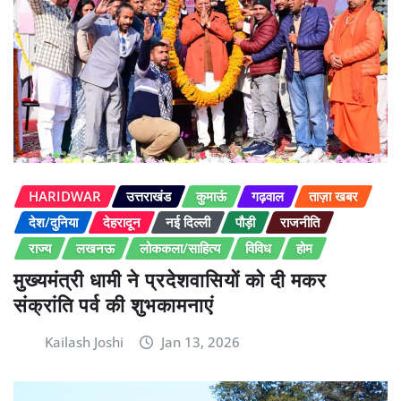
HARIDWAR
उत्तराखंड
कुमाऊं
गढ़वाल
ताज़ा खबर
देश/दुनिया
देहरादून
नई दिल्ली
पौड़ी
राजनीति
राज्य
लखनऊ
लोककला/साहित्य
विविध
होम
मुख्यमंत्री धामी ने प्रदेशवासियों को दी मकर
संक्रांति पर्व की शुभकामनाएं
Kailash Joshi
Jan 13, 2026