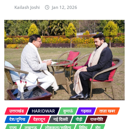
Kailash Joshi
Jan 12, 2026
उत्तराखंड
HARIDWAR
कुमाऊं
गढ़वाल
ताज़ा खबर
देश/दुनिया
देहरादून
नई दिल्ली
पौड़ी
राजनीति
राज्य
लखनऊ
लोककला/साहित्य
विविध
होम