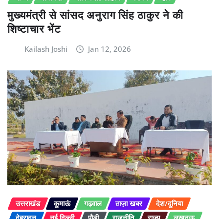
मुख्यमंत्री से सांसद अनुराग सिंह ठाकुर ने की
शिष्टाचार भेंट
Kailash Joshi
Jan 12, 2026
उत्तराखंड
कुमाऊं
गढ़वाल
ताज़ा खबर
देश/दुनिया
देहरादून
नई दिल्ली
पौड़ी
राजनीति
राज्य
लखनऊ