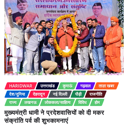
HARIDWAR
उत्तराखंड
कुमाऊं
गढ़वाल
ताज़ा खबर
देश/दुनिया
देहरादून
नई दिल्ली
पौड़ी
राजनीति
राज्य
लखनऊ
लोककला/साहित्य
विविध
होम
मुख्यमंत्री धामी ने प्रदेशवासियों को दी मकर
संक्रांति पर्व की शुभकामनाएं