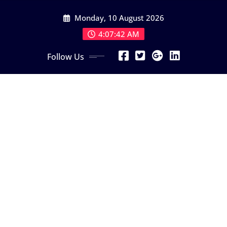
Skip
Monday, 10 August 2026
to
content
4:07:43 AM
Follow Us