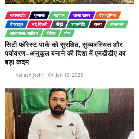
उत्तराखंड
कुमाऊं
गढ़वाल
ताज़ा खबर
देश/दुनिया
देहरादून
नई दिल्ली
पौड़ी
राजनीति
राज्य
लखनऊ
लोककला/साहित्य
विविध
होम
सिटी फॉरेस्ट पार्क को सुरक्षित, सुव्यवस्थित और
पर्यावरण–अनुकूल बनाने की दिशा में एमडीडीए का
बड़ा कदम
Kailash Joshi
Jan 12, 2026