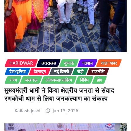
HARIDWAR
उत्तराखंड
कुमाऊं
गढ़वाल
ताज़ा खबर
देश/दुनिया
देहरादून
नई दिल्ली
पौड़ी
राजनीति
राज्य
लखनऊ
लोककला/साहित्य
विविध
होम
मुख्यमंत्री धामी ने किया क्षेत्रीय जनता से संवाद
रणकोची धाम से लिया जनकल्याण का संकल्प
Kailash Joshi
Jan 13, 2026