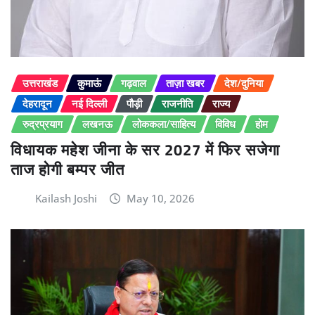
उत्तराखंड
कुमाऊं
गढ़वाल
ताज़ा खबर
देश/दुनिया
देहरादून
नई दिल्ली
पौड़ी
राजनीति
राज्य
रुद्रप्रयाग
लखनऊ
लोककला/साहित्य
विविध
होम
विधायक महेश जीना के सर 2027 में फिर सजेगा
ताज होगी बम्पर जीत
Kailash Joshi
May 10, 2026