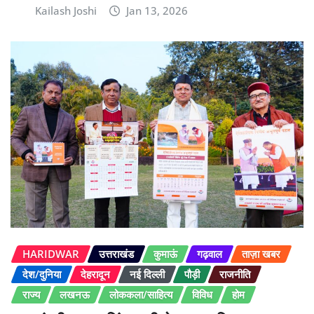
Kailash Joshi
Jan 13, 2026
HARIDWAR
उत्तराखंड
कुमाऊं
गढ़वाल
ताज़ा खबर
देश/दुनिया
देहरादून
नई दिल्ली
पौड़ी
राजनीति
राज्य
लखनऊ
लोककला/साहित्य
विविध
होम