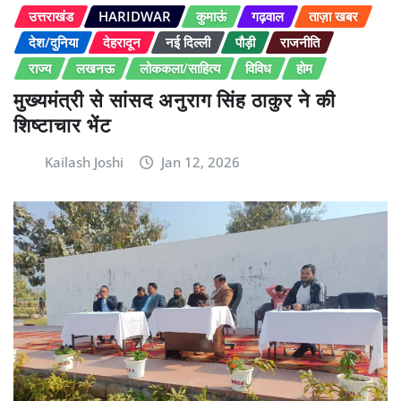
उत्तराखंड
HARIDWAR
कुमाऊं
गढ़वाल
ताज़ा खबर
देश/दुनिया
देहरादून
नई दिल्ली
पौड़ी
राजनीति
राज्य
लखनऊ
लोककला/साहित्य
विविध
होम
मुख्यमंत्री से सांसद अनुराग सिंह ठाकुर ने की
शिष्टाचार भेंट
Kailash Joshi
Jan 12, 2026