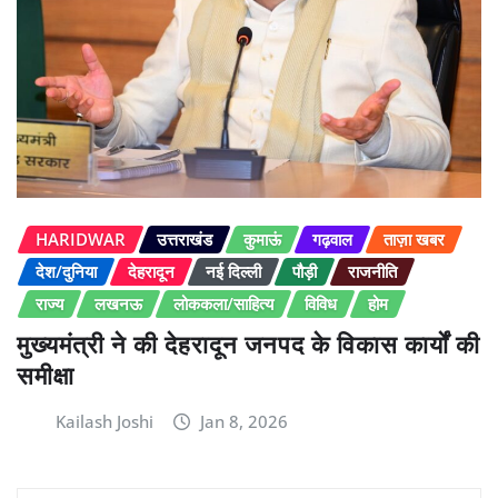
HARIDWAR
उत्तराखंड
कुमाऊं
गढ़वाल
ताज़ा खबर
देश/दुनिया
देहरादून
नई दिल्ली
पौड़ी
राजनीति
राज्य
लखनऊ
लोककला/साहित्य
विविध
होम
मुख्यमंत्री ने की देहरादून जनपद के विकास कार्यों की
समीक्षा
Kailash Joshi
Jan 8, 2026