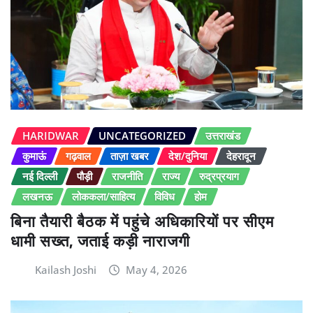
HARIDWAR
UNCATEGORIZED
उत्तराखंड
कुमाऊं
गढ़वाल
ताज़ा खबर
देश/दुनिया
देहरादून
नई दिल्ली
पौड़ी
राजनीति
राज्य
रुद्रप्रयाग
लखनऊ
लोककला/साहित्य
विविध
होम
बिना तैयारी बैठक में पहुंचे अधिकारियों पर सीएम
धामी सख्त, जताई कड़ी नाराजगी
Kailash Joshi
May 4, 2026