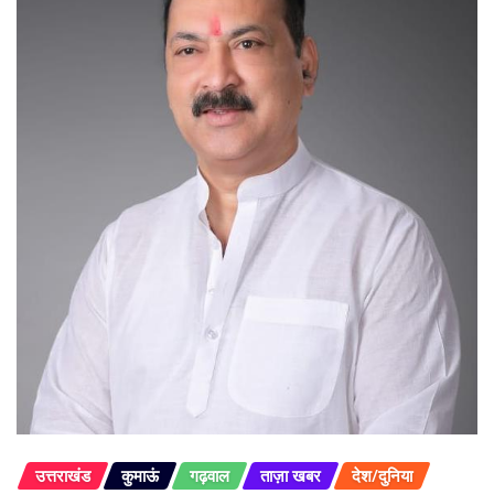
उत्तराखंड
कुमाऊं
गढ़वाल
ताज़ा खबर
देश/दुनिया