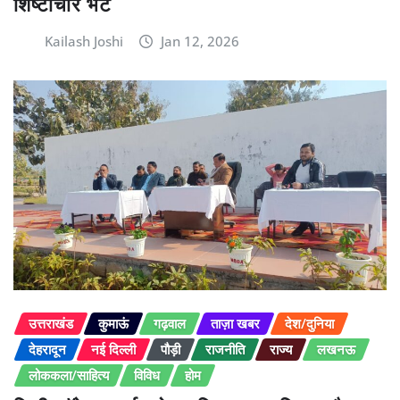
शिष्टाचार भेंट
Kailash Joshi
Jan 12, 2026
उत्तराखंड
कुमाऊं
गढ़वाल
ताज़ा खबर
देश/दुनिया
देहरादून
नई दिल्ली
पौड़ी
राजनीति
राज्य
लखनऊ
लोककला/साहित्य
विविध
होम