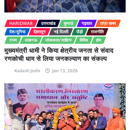
HARIDWAR
उत्तराखंड
कुमाऊं
गढ़वाल
ताज़ा खबर
देश/दुनिया
देहरादून
नई दिल्ली
पौड़ी
राजनीति
राज्य
लखनऊ
लोककला/साहित्य
विविध
होम
मुख्यमंत्री धामी ने किया क्षेत्रीय जनता से संवाद
रणकोची धाम से लिया जनकल्याण का संकल्प
Kailash Joshi
Jan 13, 2026