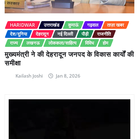
HARIDWAR
उत्तराखंड
कुमाऊं
गढ़वाल
ताज़ा खबर
देश/दुनिया
देहरादून
नई दिल्ली
पौड़ी
राजनीति
राज्य
लखनऊ
लोककला/साहित्य
विविध
होम
मुख्यमंत्री ने की देहरादून जनपद के विकास कार्यों की
समीक्षा
Kailash Joshi
Jan 8, 2026