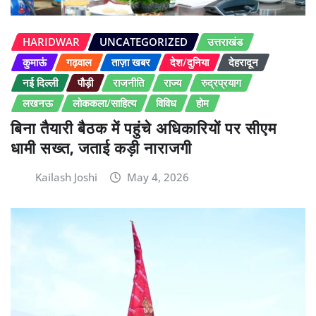
HARIDWAR
UNCATEGORIZED
उत्तराखंड
कुमाऊं
गढ़वाल
ताज़ा खबर
देश/दुनिया
देहरादून
नई दिल्ली
पौड़ी
राजनीति
राज्य
रुद्रप्रयाग
लखनऊ
लोककला/साहित्य
विविध
होम
बिना तैयारी बैठक में पहुंचे अधिकारियों पर सीएम
धामी सख्त, जताई कड़ी नाराजगी
Kailash Joshi
May 4, 2026