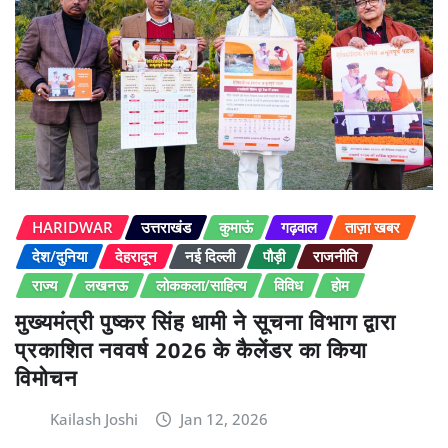
HARIDWAR
उत्तराखंड
कुमाऊं
गढ़वाल
ताज़ा खबर
देश/दुनिया
देहरादून
नई दिल्ली
पौड़ी
राजनीति
राज्य
लखनऊ
लोककला/साहित्य
विविध
होम
मुख्यमंत्री पुष्कर सिंह धामी ने सूचना विभाग द्वारा
प्रकाशित नववर्ष 2026 के कैलेंडर का किया
विमोचन
Kailash Joshi
Jan 12, 2026