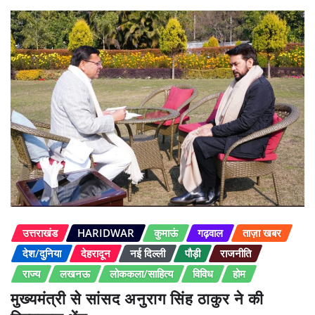
उत्तराखंड
HARIDWAR
कुमाऊं
गढ़वाल
ताज़ा खबर
देश/दुनिया
देहरादून
नई दिल्ली
पौड़ी
राजनीति
राज्य
लखनऊ
लोककला/साहित्य
विविध
होम
मुख्यमंत्री से सांसद अनुराग सिंह ठाकुर ने की