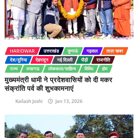
HARIDWAR
उत्तराखंड
कुमाऊं
गढ़वाल
ताज़ा खबर
देश/दुनिया
देहरादून
नई दिल्ली
पौड़ी
राजनीति
राज्य
लखनऊ
लोककला/साहित्य
विविध
होम
मुख्यमंत्री धामी ने प्रदेशवासियों को दी मकर
संक्रांति पर्व की शुभकामनाएं
Kailash Joshi
Jan 13, 2026