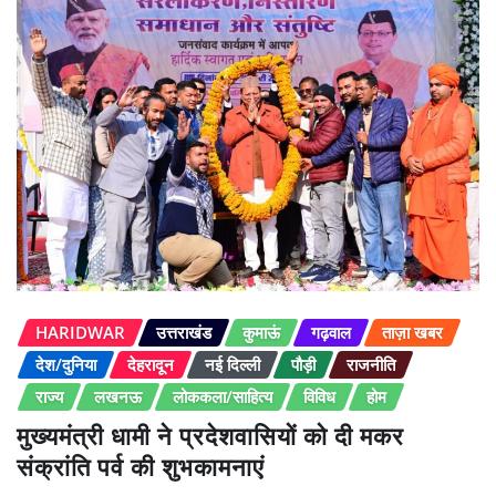
HARIDWAR
उत्तराखंड
कुमाऊं
गढ़वाल
ताज़ा खबर
देश/दुनिया
देहरादून
नई दिल्ली
पौड़ी
राजनीति
राज्य
लखनऊ
लोककला/साहित्य
विविध
होम
मुख्यमंत्री धामी ने प्रदेशवासियों को दी मकर
संक्रांति पर्व की शुभकामनाएं