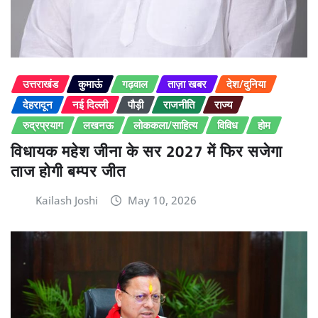
उत्तराखंड
कुमाऊं
गढ़वाल
ताज़ा खबर
देश/दुनिया
देहरादून
नई दिल्ली
पौड़ी
राजनीति
राज्य
रुद्रप्रयाग
लखनऊ
लोककला/साहित्य
विविध
होम
विधायक महेश जीना के सर 2027 में फिर सजेगा
ताज होगी बम्पर जीत
Kailash Joshi
May 10, 2026