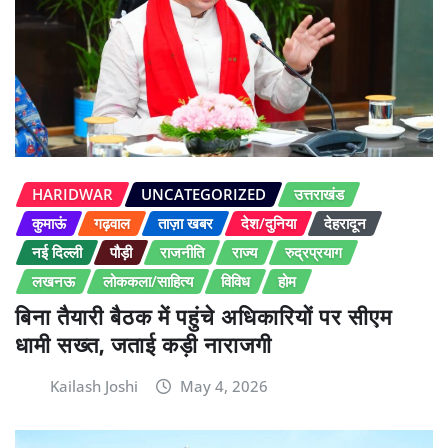
HARIDWAR
UNCATEGORIZED
उत्तराखंड
कुमाऊं
गढ़वाल
ताज़ा खबर
देश/दुनिया
देहरादून
नई दिल्ली
पौड़ी
राजनीति
राज्य
रुद्रप्रयाग
लखनऊ
लोककला/साहित्य
विविध
होम
बिना तैयारी बैठक में पहुंचे अधिकारियों पर सीएम
धामी सख्त, जताई कड़ी नाराजगी
Kailash Joshi
May 4, 2026