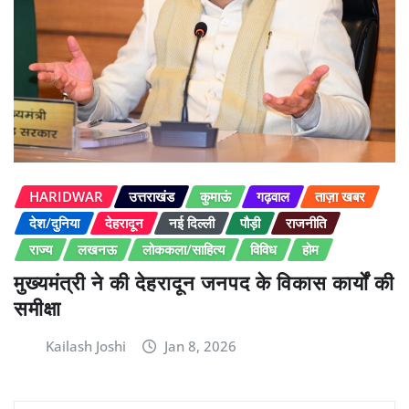
HARIDWAR
उत्तराखंड
कुमाऊं
गढ़वाल
ताज़ा खबर
देश/दुनिया
देहरादून
नई दिल्ली
पौड़ी
राजनीति
राज्य
लखनऊ
लोककला/साहित्य
विविध
होम
मुख्यमंत्री ने की देहरादून जनपद के विकास कार्यों की
समीक्षा
Kailash Joshi
Jan 8, 2026