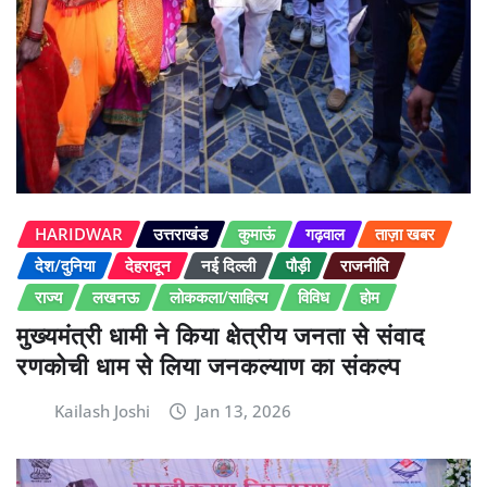
HARIDWAR
उत्तराखंड
कुमाऊं
गढ़वाल
ताज़ा खबर
देश/दुनिया
देहरादून
नई दिल्ली
पौड़ी
राजनीति
राज्य
लखनऊ
लोककला/साहित्य
विविध
होम
मुख्यमंत्री धामी ने किया क्षेत्रीय जनता से संवाद
रणकोची धाम से लिया जनकल्याण का संकल्प
Kailash Joshi
Jan 13, 2026