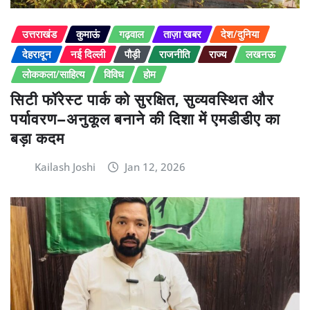
उत्तराखंड
कुमाऊं
गढ़वाल
ताज़ा खबर
देश/दुनिया
देहरादून
नई दिल्ली
पौड़ी
राजनीति
राज्य
लखनऊ
लोककला/साहित्य
विविध
होम
सिटी फॉरेस्ट पार्क को सुरक्षित, सुव्यवस्थित और
पर्यावरण–अनुकूल बनाने की दिशा में एमडीडीए का
बड़ा कदम
Kailash Joshi
Jan 12, 2026