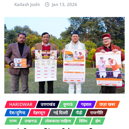
Kailash Joshi
Jan 13, 2026
HARIDWAR
उत्तराखंड
कुमाऊं
गढ़वाल
ताज़ा खबर
देश/दुनिया
देहरादून
नई दिल्ली
पौड़ी
राजनीति
राज्य
लखनऊ
लोककला/साहित्य
विविध
होम