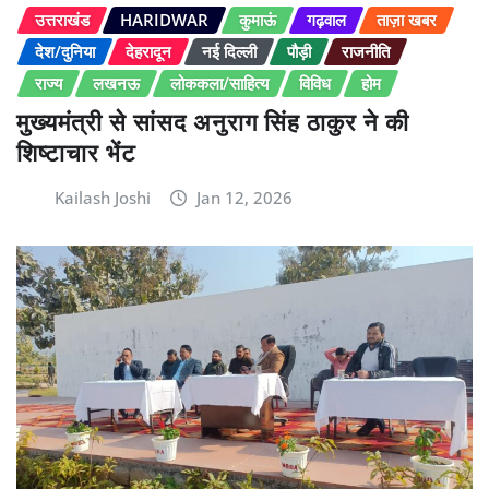
उत्तराखंड
HARIDWAR
कुमाऊं
गढ़वाल
ताज़ा खबर
देश/दुनिया
देहरादून
नई दिल्ली
पौड़ी
राजनीति
राज्य
लखनऊ
लोककला/साहित्य
विविध
होम
मुख्यमंत्री से सांसद अनुराग सिंह ठाकुर ने की
शिष्टाचार भेंट
Kailash Joshi
Jan 12, 2026