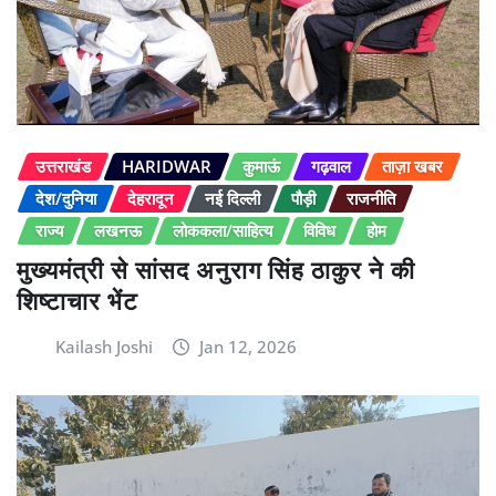
उत्तराखंड
HARIDWAR
कुमाऊं
गढ़वाल
ताज़ा खबर
देश/दुनिया
देहरादून
नई दिल्ली
पौड़ी
राजनीति
राज्य
लखनऊ
लोककला/साहित्य
विविध
होम
मुख्यमंत्री से सांसद अनुराग सिंह ठाकुर ने की
शिष्टाचार भेंट
Kailash Joshi
Jan 12, 2026