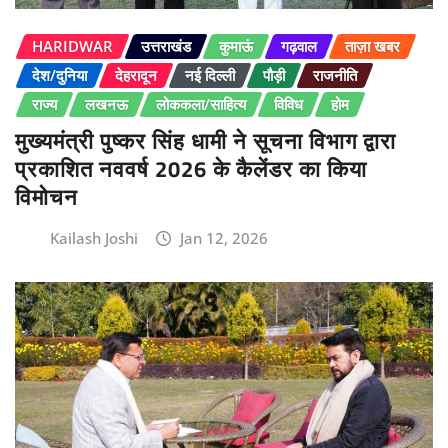
HARIDWAR
उत्तराखंड
कुमाऊं
गढ़वाल
ताज़ा खबर
देश/दुनिया
देहरादून
नई दिल्ली
पौड़ी
राजनीति
राज्य
लखनऊ
लोककला/साहित्य
विविध
होम
मुख्यमंत्री पुष्कर सिंह धामी ने सूचना विभाग द्वारा
प्रकाशित नववर्ष 2026 के कैलेंडर का किया
विमोचन
Kailash Joshi
Jan 12, 2026