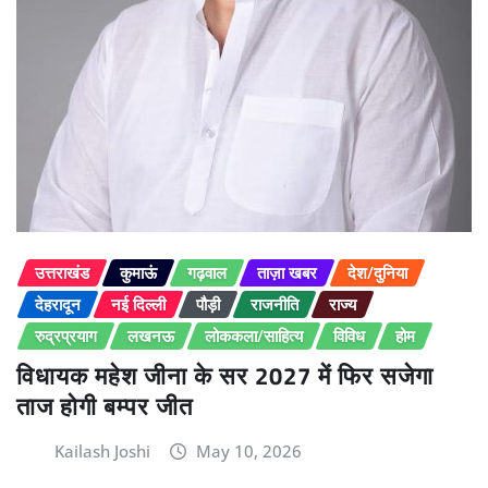
उत्तराखंड
कुमाऊं
गढ़वाल
ताज़ा खबर
देश/दुनिया
देहरादून
नई दिल्ली
पौड़ी
राजनीति
राज्य
रुद्रप्रयाग
लखनऊ
लोककला/साहित्य
विविध
होम
विधायक महेश जीना के सर 2027 में फिर सजेगा
ताज होगी बम्पर जीत
Kailash Joshi
May 10, 2026