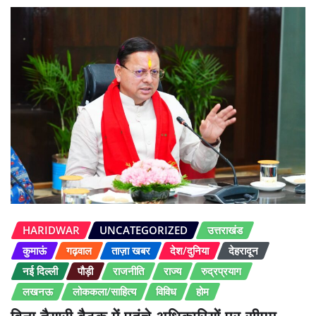
HARIDWAR
UNCATEGORIZED
उत्तराखंड
कुमाऊं
गढ़वाल
ताज़ा खबर
देश/दुनिया
देहरादून
नई दिल्ली
पौड़ी
राजनीति
राज्य
रुद्रप्रयाग
लखनऊ
लोककला/साहित्य
विविध
होम