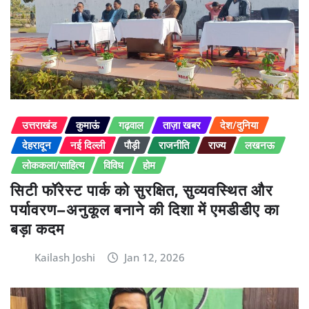
उत्तराखंड
कुमाऊं
गढ़वाल
ताज़ा खबर
देश/दुनिया
देहरादून
नई दिल्ली
पौड़ी
राजनीति
राज्य
लखनऊ
लोककला/साहित्य
विविध
होम
सिटी फॉरेस्ट पार्क को सुरक्षित, सुव्यवस्थित और
पर्यावरण–अनुकूल बनाने की दिशा में एमडीडीए का
बड़ा कदम
Kailash Joshi
Jan 12, 2026