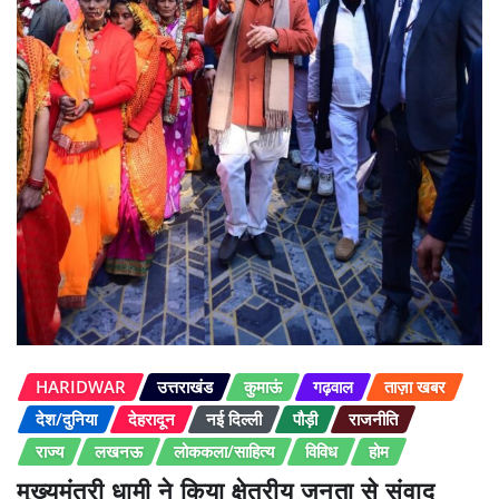
HARIDWAR
उत्तराखंड
कुमाऊं
गढ़वाल
ताज़ा खबर
देश/दुनिया
देहरादून
नई दिल्ली
पौड़ी
राजनीति
राज्य
लखनऊ
लोककला/साहित्य
विविध
होम
मुख्यमंत्री धामी ने किया क्षेत्रीय जनता से संवाद