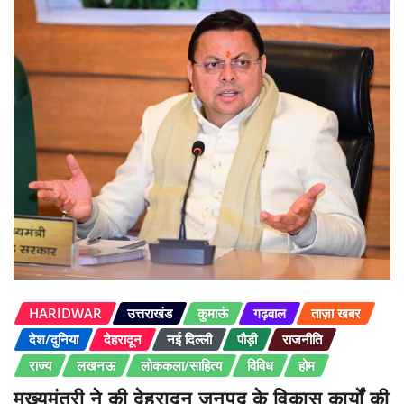
HARIDWAR
उत्तराखंड
कुमाऊं
गढ़वाल
ताज़ा खबर
देश/दुनिया
देहरादून
नई दिल्ली
पौड़ी
राजनीति
राज्य
लखनऊ
लोककला/साहित्य
विविध
होम
मुख्यमंत्री ने की देहरादून जनपद के विकास कार्यों की