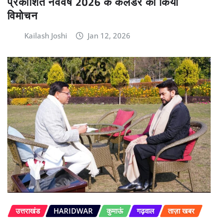
प्रकाशित नववर्ष 2026 के कैलेंडर का किया
विमोचन
Kailash Joshi
Jan 12, 2026
उत्तराखंड
HARIDWAR
कुमाऊं
गढ़वाल
ताज़ा खबर