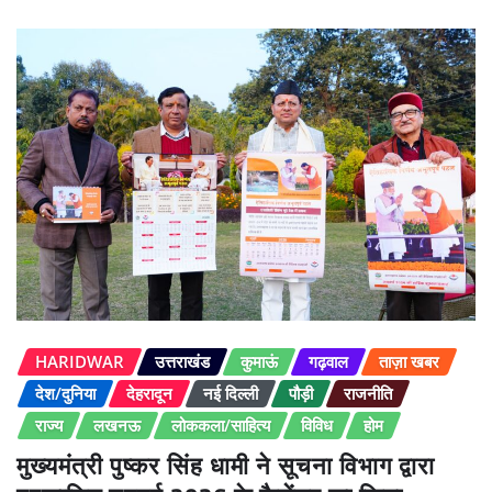
HARIDWAR
उत्तराखंड
कुमाऊं
गढ़वाल
ताज़ा खबर
देश/दुनिया
देहरादून
नई दिल्ली
पौड़ी
राजनीति
राज्य
लखनऊ
लोककला/साहित्य
विविध
होम
मुख्यमंत्री पुष्कर सिंह धामी ने सूचना विभाग द्वारा