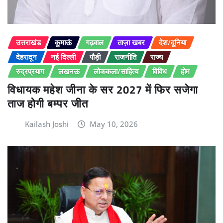
उत्तराखंड
कुमाऊं
गढ़वाल
ताज़ा खबर
देश/दुनिया
देहरादून
नई दिल्ली
पौड़ी
राजनीति
राज्य
रुद्रप्रयाग
लखनऊ
लोककला/साहित्य
विविध
होम
विधायक महेश जीना के सर 2027 में फिर सजेगा
ताज होगी बम्पर जीत
Kailash Joshi
May 10, 2026