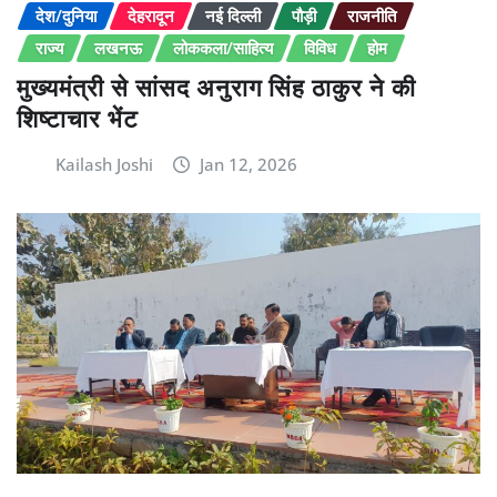
देश/दुनिया
देहरादून
नई दिल्ली
पौड़ी
राजनीति
राज्य
लखनऊ
लोककला/साहित्य
विविध
होम
मुख्यमंत्री से सांसद अनुराग सिंह ठाकुर ने की
शिष्टाचार भेंट
Kailash Joshi
Jan 12, 2026