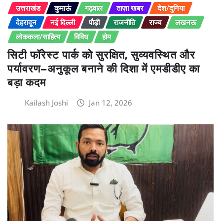
उत्तराखंड
कुमाऊं
गढ़वाल
ताज़ा खबर
देश/दुनिया
देहरादून
नई दिल्ली
पौड़ी
राजनीति
राज्य
लखनऊ
लोककला/साहित्य
विविध
होम
सिटी फॉरेस्ट पार्क को सुरक्षित, सुव्यवस्थित और
पर्यावरण–अनुकूल बनाने की दिशा में एमडीडीए का
बड़ा कदम
Kailash Joshi
Jan 12, 2026