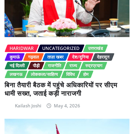
HARIDWAR
UNCATEGORIZED
उत्तराखंड
कुमाऊं
गढ़वाल
ताज़ा खबर
देश/दुनिया
देहरादून
नई दिल्ली
पौड़ी
राजनीति
राज्य
रुद्रप्रयाग
लखनऊ
लोककला/साहित्य
विविध
होम
बिना तैयारी बैठक में पहुंचे अधिकारियों पर सीएम
धामी सख्त, जताई कड़ी नाराजगी
Kailash Joshi
May 4, 2026