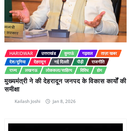
HARIDWAR
उत्तराखंड
कुमाऊं
गढ़वाल
ताज़ा खबर
देश/दुनिया
देहरादून
नई दिल्ली
पौड़ी
राजनीति
राज्य
लखनऊ
लोककला/साहित्य
विविध
होम
मुख्यमंत्री ने की देहरादून जनपद के विकास कार्यों की
समीक्षा
Kailash Joshi
Jan 8, 2026