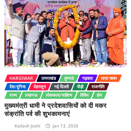
HARIDWAR
उत्तराखंड
कुमाऊं
गढ़वाल
ताज़ा खबर
देश/दुनिया
देहरादून
नई दिल्ली
पौड़ी
राजनीति
राज्य
लखनऊ
लोककला/साहित्य
विविध
होम
मुख्यमंत्री धामी ने प्रदेशवासियों को दी मकर
संक्रांति पर्व की शुभकामनाएं
Kailash Joshi
Jan 13, 2026