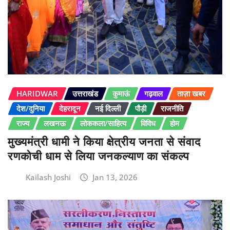
HARIDWAR
उत्तराखंड
कुमाऊं
गढ़वाल
ताज़ा खबर
देश/दुनिया
देहरादून
नई दिल्ली
पौड़ी
राजनीति
राज्य
लखनऊ
लोककला/साहित्य
विविध
होम
मुख्यमंत्री धामी ने किया क्षेत्रीय जनता से संवाद
रणकोची धाम से लिया जनकल्याण का संकल्प
Kailash Joshi
Jan 13, 2026