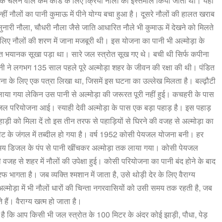
तक
चलने
वाले
कर्म
कांड
के
लिए
क्रिया
नौलों
का
इस्तेमाल
किया
जाता
था।
यहां
्हीं
नौलों
का
पानी
कुमाऊ
में
पीने
योग्य
बचा
हुआ
है।
दूसरे
नौलों
की
हालत
खराब
ुनारी
नौला
,
चौधरी
नौला
जैसे
जाति
आधारित
नौले
भी
कुमाऊ
में
देखने
को
मिलते
लिए
नौलों
की
शरण
में
जाना
मजबूरी
थी।
इस
योजना
का
पानी
भी
अल्मोड़ा
के
त
भयानक
सूखा
पड़ा
था।
सारे
जल
स्त्रोत
सूख
गए
थे।
बची
थी
सिर्फ
कपीना
नी
ने
लगभग
135
साल
पहले
पूरे
अल्मोड़ा
शहर
के
जीवन
की
रक्षा
की
थी।
पंडित
ना
के
लिए
एक
पत्रा
लिखा
था
,
जिसमें
इस
घटना
का
उल्लेख
मिलता
है। बल्ढ़ौटी
लाया
गया
लेकिन
उस
पानी
से
अल्मोड़ा
की
जरूरत
पूरी
नहीं
हुई।
कचहरी
के
पास
जल
परियोजना
आई।
स्याही
देवी
अल्मोड़ा
के
पास
एक
बड़ा
पहाड़
है।
इस
पहाड़
हाड़ी
को
मिला
दें
तो
इस
तीन
तरफ
से
पहाड़ियों
से
घिरने
की
वजह
से
अल्मोड़ा
का
ीट
के
जंगल
में
तब्दील
हो
गया
है। वर्ष
1952
कोसी
पेयजल
योजना
बनी।
हर
मय
डिजल
के
पंप
से
पानी
खींचकर
अल्मोड़ा
तक
लाया
गया।
कोसी
पेयजल
ी
वजह
से
शहर
में
नौलों
की
उपेक्षा
हुई।
कोसी
परियोजना
का
पानी
बंद
होने
के
बाद
रफ
भागता
है। जब
व्यक्ति
श्मशान
में
जाता
है
,
उसे
थोड़ी
देर
के
लिए
वैराग्य
अल्मोड़ा
में
भी
नौलों
धारों
की
चिन्ता
नगरवासियों
को
उसी
समय
तक
रहती
है
,
जब
े
हैं।
वैराग्य
खत्म
हो
जाता
है।
है
कि
आप
किसी
भी
जल
स्त्रोत
के
100
मिटर
के
अंदर
कोई
झाड़ी
,
पौधा
,
पेड़