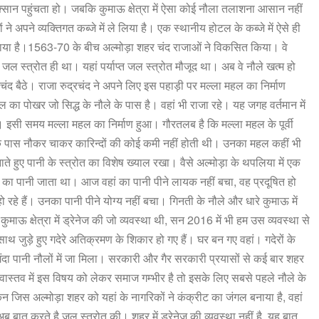
क्सान
पहुंचता
हो।
जबकि
कुमाऊ
क्षेत्रा
में
ऐसा
कोई
नौला
तलाशना
आसान
नहीं
ं
ने
अपने
व्यक्तिगत
कब्जे
में
ले
लिया
है।
एक
स्थानीय
होटल
के
कब्जे
में
ऐसे
ही
ाया
है।
1563-70
के
बीच
अल्मोड़ा
शहर
चंद
राजाओं
ने
विकसित
किया।
वे
जल
स्त्रोत
ही
था।
यहां
पर्याप्त
जल
स्त्रोत
मौजूद
था।
अब
वे
नौले
खत्म
हो
रचंद
बैठे।
राजा
रुद्रचंद
ने
अपने
लिए
इस
पहाड़ी
पर
मल्ला
महल
का
निर्माण
ैल
का
पोखर
जो
सिद्ध
के
नौले
के
पास
है।
वहां
भी
राजा
रहे।
यह
जगह
वर्तमान
में
।
इसी
समय
मल्ला
महल
का
निर्माण
हुआ।
गौरतलब
है
कि
मल्ला
महल
के
पूर्वी
े
पास
नौकर
चाकर
कारिन्दों
की
कोई
कमी
नहीं
होती
थी।
उनका
महल
कहीं
भी
ाते
हुए
पानी
के
स्त्रोत
का
विशेष
ख्याल
रखा।
वैसे
अल्मोड़ा
के
थपलिया
में
एक
का
पानी
जाता
था।
आज
वहां
का
पानी
पीने
लायक
नहीं
बचा
,
वह
प्रदूषित
हो
हो
रहे
हैं।
उनका
पानी
पीने
योग्य
नहीं
बचा।
गिनती
के
नौले
और
धारे
कुमाऊ
में
कुमाऊ
क्षेत्रा
में
ड्रेनेज
की
जो
व्यवस्था
थी
,
सन
2016
में
भी
हम
उस
व्यवस्था
से
साथ
जुड़े
हुए
गदेरे
अतिक्रमण
के
शिकार
हो
गए
हैं।
घर
बन
गए
वहां।
गदेरों
के
ंदा
पानी
नौलों
में
जा
मिला।
सरकारी
और
गैर
सरकारी
प्रयासों
से
कई
बार
शहर
वास्तव
में
इस
विषय
को
लेकर
समाज
गम्भीर
है
तो
इसके
लिए
सबसे
पहले
नौले
के
िन
जिस
अल्मोड़ा
शहर
को
यहां
के
नागरिकों
ने
कंक्रीट
का
जंगल
बनाया
है
,
वहां
अब
बात
करते
है
जल
स्त्रोत
की।
शहर
में
ड्रेनेज
की
व्यवस्था
नहीं
है
,
यह
बात