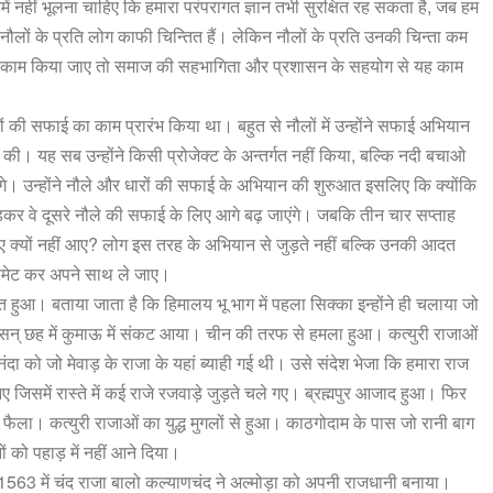
ें
नहीं
भूलना
चाहिए
कि
हमारा
परंपरागत
ज्ञान
तभी
सुरक्षित
रह
सकता
है
,
जब
हम
नौलों
के
प्रति
लोग
काफी
चिन्तित
हैं।
लेकिन
नौलों
के
प्रति
उनकी
चिन्ता
कम
काम
किया
जाए
तो
समाज
की
सहभागिता
और
प्रशासन
के
सहयोग
से
यह
काम
ं
की
सफाई
का
काम
प्रारंभ
किया
था।
बहुत
से
नौलों
में
उन्होंने
सफाई
अभियान
की।
यह
सब
उन्होंने
किसी
प्रोजेक्ट
के
अन्तर्गत
नहीं
किया
,
बल्कि
नदी
बचाओ
ंगे।
उन्होंने
नौले
और
धारों
की
सफाई
के
अभियान
की
शुरुआत
इसलिए
कि
क्योंकि
ड़कर
वे
दूसरे
नौले
की
सफाई
के
लिए
आगे
बढ़
जाएंगे।
जबकि
तीन
चार
सप्ताह
ए
क्यों
नहीं
आए
?
लोग
इस
तरह
के
अभियान
से
जुड़ते
नहीं
बल्कि
उनकी
आदत
मेट
कर
अपने
साथ
ले
जाए।
त
हुआ।
बताया
जाता
है
कि
हिमालय
भू
भाग
में
पहला
सिक्का
इन्होंने
ही
चलाया
जो
सन्
छह
में
कुमाऊ
में
संकट
आया।
चीन
की
तरफ
से
हमला
हुआ।
कत्युरी
राजाओं
नंदा
को
जो
मेवाड़
के
राजा
के
यहां
ब्याही
गई
थी।
उसे
संदेश
भेजा
कि
हमारा
राज
ए
जिसमें
रास्ते
में
कई
राजे
रजवाड़े
जुड़ते
चले
गए।
ब्रह्मपुर
आजाद
हुआ।
फिर
फैला।
कत्युरी
राजाओं
का
युद्ध
मुगलों
से
हुआ।
काठगोदाम
के
पास
जो
रानी
बाग
ं
को
पहाड़
में
नहीं
आने
दिया।
1563
में
चंद
राजा
बालो
कल्याणचंद
ने
अल्मोड़ा
को
अपनी
राजधानी
बनाया।