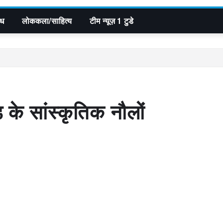
िध
लोककला/साहित्य
टीम न्यूज़ 1 टुडे
 के सांस्कृतिक नौलों