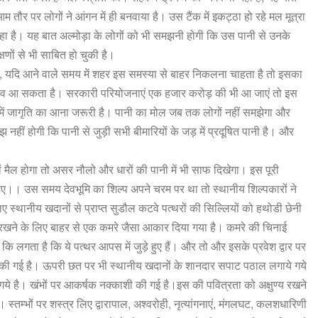
आम
तौर
पर
लोगों
ने
आंगन
में
ही
बनवाया
है।
उस
टैंक
में
इकट्ठा
हो
रहे
मल
मूत्रा
हा
है।
यह
बात
अल्मोड़ा
के
लोगों
को
भी
समझनी
होगी
कि
उस
पानी
से
उनके
्षणों
से
भी
साबित
हो
चुकी
है।
,
यदि
आने
वाले
समय
में
शहर
इस
समस्या
से
बाहर
निकलना
चाहता
है
तो
इसका
ाव
आ
सकता
है।
सरकारी
परियोजनाएं
एक
हजार
करोड़
की
भी
आ
जाएं
तो
इस
में
जागृति
का
आना
जरूरी
है।
पानी
का
मोल
जब
तक
लोगों
नहीं
समझेगा
और
झ
नहीं
होगी
कि
पानी
से
जुड़ी
सभी
बीमारियों
के
जड़
में
प्रदूषित
पानी
है।
और
ं
मैल
होगा
तो
असर
नौलो
और
धारों
की
पानी
में
भी
साफ
दिखेगा।
इस
पूरी
िए।
।
उस
समय
देवभूमि
का
शिल्प
अपने
चरम
पर
था
तो
स्थानीय
शिल्पकारों
ने
िए
स्थानीय
खदानों
से
प्राप्त
सुडौल
कटवे
पत्थरों
की
सिल्लियों
को
हथोडी
छेनी
रखने
के
लिए
बाहर
से
एक
कमरे
जैसा
आकार
दिया
गया
है।
कमरे
की
चिनाई
कि
लगता
है
कि
ये
पत्थर
आपस
में
जुड़े
हुए
हैं।
और
तो
और
इसके
प्रवेश
द्वार
पर
की
गई
है।
ऊपरी
छत
पर
भी
स्थानीय
खदानों
के
शानदार
सपाट
पठाल
लगाये
गये
गये
है।
खंभों
पर
आकर्षक
नक्काशी
की
गई
है।इस
की
पवित्रता
को
अक्षुण्य
रखने
ै।
स्तम्भों
पर
शस्त्र
लिए
द्वारापाल
,
अश्वरोही
,
नृत्यांगनाएं
,
मंगलघट
,
कलशधारिणी