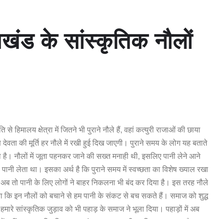
राखंड
के
सांस्कृतिक
नौलों
ति
से
हिमालय
क्षेत्रा
में
जितने
भी
पुराने
नौले
हैं
,
वहां
कत्युरी
राजाओं
की
छाया
ष
देवता
की
मूर्ति
हर
नौले
में
रखी
हुई
दिख
जाएगी।
पुराने
समय
के
लोग
यह
बताते
ा
है।
नौलों
में
जूता
पहनकर
जाने
की
सख्त
मनाही
थी
,
इसलिए
पानी
लेने
आने
पानी
लेता
था।
इसका
अर्थ
है
कि
पुराने
समय
में
स्वच्छता
का
विशेष
ख्याल
रखा
अब
तो
पानी
के
लिए
लोगों
ने
बाहर
निकलना
भी
बंद
कर
दिया
है।
इस
तरह
नौले
ा
कि
इन
नौलों
को
बचाने
से
हम
पानी
के
संकट
से
बच
सकते
हैं।
समाज
को
शुद्ध
हमारे
सांस्कृतिक
जुड़ाव
को
भी
पहाड़
के
समाज
ने
भूला
दिया।
पहाड़ों
में
अब