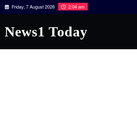
Skip
Friday, 7 August 2026
2:04 am
to
content
News1 Today