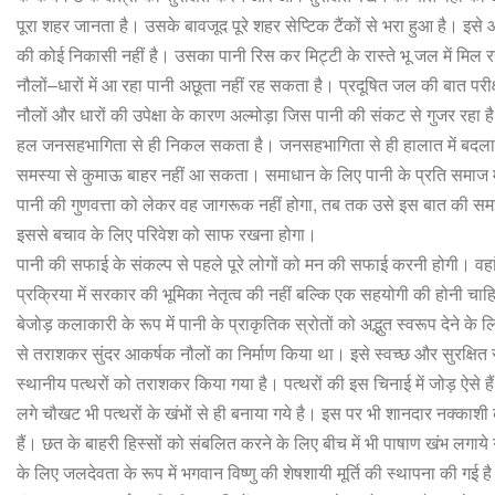
पूरा
शहर
जानता
है।
उसके
बावजूद
पूरे
शहर
सेप्टिक
टैंकों
से
भरा
हुआ
है।
इसे
की
कोई
निकासी
नहीं
है।
उसका
पानी
रिस
कर
मिट्टी
के
रास्ते
भू
जल
में
मिल
र
नौलों
–
धारों
में
आ
रहा
पानी
अछूता
नहीं
रह
सकता
है।
प्रदूषित
जल
की
बात
परीक
नौलों
और
धारों
की
उपेक्षा
के
कारण
अल्मोड़ा
जिस
पानी
की
संकट
से
गुजर
रहा
है
हल
जनसहभागिता
से
ही
निकल
सकता
है।
जनसहभागिता
से
ही
हालात
में
बदल
समस्या
से
कुमाऊ
बाहर
नहीं
आ
सकता।
समाधान
के
लिए
पानी
के
प्रति
समाज
पानी
की
गुणवत्ता
को
लेकर
वह
जागरूक
नहीं
होगा
,
तब
तक
उसे
इस
बात
की
सम
इससे
बचाव
के
लिए
परिवेश
को
साफ
रखना
होगा।
पानी
की
सफाई
के
संकल्प
से
पहले
पूरे
लोगों को
मन
की
सफाई
करनी
होगी।
वहा
प्रक्रिया
में
सरकार
की
भूमिका
नेतृत्व
की
नहीं
बल्कि
एक
सहयोगी
की
होनी
चाह
बेजोड़
कलाकारी
के
रूप
में
पानी
के
प्राकृतिक
स्रोतों
को
अद्भुत
स्वरूप
देने
के
ल
से
तराशकर
सुंदर
आकर्षक
नौलों
का
निर्माण
किया
था।
इसे
स्वच्छ
और
सुरक्षित
स्थानीय
पत्थरों
को
तराशकर
किया
गया
है।
पत्थरों
की
इस
चिनाई
में
जोड़
ऐसे
हैं
लगे
चौखट
भी
पत्थरों
के
खंभों
से
ही
बनाया
गये
है।
इस
पर
भी
शानदार
नक्काशी
हैं।
छत
के
बाहरी
हिस्सों
को
संबलित
करने
के
लिए
बीच
में
भी
पाषाण
खंभ
लगाये
के
लिए
जलदेवता
के
रूप
में
भगवान
विष्णु
की
शेषशायी
मूर्ति
की
स्थापना
की
गई
ह