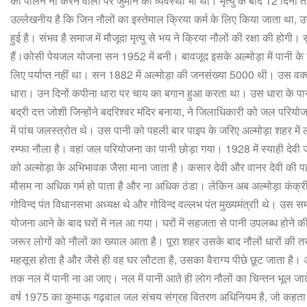
का
पालन
ना
करने
वालों
पर
जुर्माने
की
व्यवस्था
भी
थी।
मृत्यु
के
बाद
12
दिनों
उल्लेखनीय
है
कि
जिन
नौलों
का
इस्तेमाल
क्रिया
कर्म
के
लिए
किया
जाता
था
,
उन
हुई
है।
संभव
है
समाज
में
मौजूदा
मृत्यु
से
भय
ने
क्रिया
नौलों
की
रक्षा
की
होगी।
स
हैं।कोसी
पेयजल
योजना
सन
1952
में
बनी।
बावजूद
इसके
अल्मोड़ा
में
पानी
के
लिए
पर्याप्त
नहीं
था।
सन
1882
में
अल्मोड़ा
की
जनसंख्या
5000
थी।
उस
वक्
धारा।
उन
दिनों
कपीना
धारा
पर
चाय
का
बगान
हुआ
करता
था।
उस
धारा
के
पा
बद्री
दत्त
जोशी
जिन्होंने
बदरिश्वर
मंदिर
बनाया
,
ने
जिलाधिकारी
को
जल
परियोज
में
पांच
जलस्त्रोत
थे।
उस
पानी
को
पहली
बार
पाइप
के
जरिए
अल्मोड़ा
शहर
में
रम्फा
नौला
है।
वहां
जल
परियोजना
का
पानी
छोड़ा
गया।
1928
में
स्याही
देवी
को
अल्मोड़ा
के
अभिभावक
जैसा
माना
जाता
है।
कसार
देवी
और
वानर
देवी
की
प
मौसम
ना
अधिक
गर्म
हो
पाता
है
और
ना
अधिक
ठंडा।
लेकिन
अब
अल्मोड़ा
कंक्र
गोविन्द
पंत
विधानसभा
अध्यक्ष
थे
और
गोविन्द
वल्लभ
पंत
मुख्यमंत्राी
थे।
उस
स
योजना
आने
के
बाद
घरों
में
नल
आ
गया।
घरों
में
सहजता
से
पानी
उपलब्ध
होने
क
जरूर
लोगों
को
नौलों
का
ख्याल
आता
है।
पूरा
शहर
उसके
बाद
नौलों
धारों
की
त
महसूस
होता
है
और
जैसे
ही
वह
घर
लौटता
है
,
उसका
वैराग्य
पीछे
छूट
जाता
है।
तक
नल
में
पानी
ना
आ
जाए।
नल
में
पानी
आते
ही
लोग
नौलों
का
चिन्तन
भूल
जात
वर्ष
1975
का
कुमाऊ
गढ़वाल
जल
संचय
संग्रह
वितरण
अधिनियम
है
,
जो
कहता