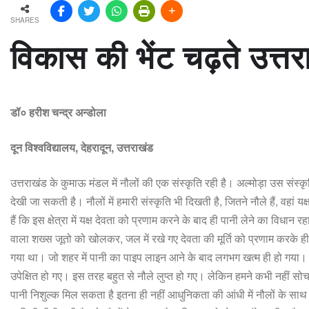
SHARES
विकास
की
भेंट
चढ़ते
उत्त
डॉ० हरीश चन्द्र अन्डोला
दून विश्वविद्यालय, देहरादून, उत्तराखंड
उत्तराखंड
के
कुमाऊ
मंडल
में
नौलों
की
एक
संस्कृति
रही
है।
अल्मोड़ा
उस
संस्कृ
देखी
जा
सकती
है।
नौलों
में
हमारी
संस्कृति
भी
दिखती
है
,
जितने
नौले
हैं
,
वहां
यक्
हैं
कि
इस
क्षेत्रा
में
यक्ष
देवता
को
प्रणाम
करने
के
बाद
ही
पानी
लेने
का
विधान
रह
वाला
शख्स
जूतो
को
खोलकर
,
जल
में
रखे
गए
देवता
की
मूर्ति
को
प्रणाम
करके
ही
गया
था।
जो
शहर
में
पानी
का
पाइप
लाइन
आने
के
बाद
लगभग
खत्म
ही
हो
गया।
उपेक्षित
हो
गए।
इस
तरह
बहुत
से
नौले
लुप्त
हो
गए।
लेकिन
हमने
कभी
नहीं
सोच
पानी
निशुल्क
मिल
सकता
है
इतना
ही
नहीं
आधुनिकता
की
आंधी
में
नौलों
के
साथ