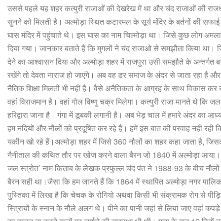
उससे
पहले
यह
शहर
कत्युरी
राजाओं
की
देखरेख
में
था
और
चंद
राजाओं
की
राज
सुनने
को
मिलती
है।
अल्मोड़ा
स्थित
कटारमल
के
सूर्य
मंदिर
के
बर्तनों
की
सफाई
घास
मंदिर
में
पहुंचाते
थे।
इस
घास
का
नाम
चिल्मोड़ा
था।
जिसे
कुछ
लोग
अमला
दिया
गया।
जानकार
बताते
हैं
कि
मुगलों
ने
चंद
राजाओ
से
समझौता
किया
था।
देने
का
आश्वासन
दिया
और
अल्मोड़ा
शहर
में
राजपुरा
उसी
समझौते
के
अन्तर्गत
ब
रखेंगे
तो
देवता
नाराज
हो
जाएंगे।
अब
वह
डर
समाज
के
अंदर
से
जाता
रहा
है
और
नैतिक
शिक्षा
मिलती
भी
नहीं
है।
वैसे
अनैतिकता
के
आग्रह
के
साथ
विकास
कर
वहां
विराजमान
है।
वहां
गोल
विष्णु
चक्र
मिलेगा।
कत्युरी
राजा
मानते
थे
कि
जल
हरिद्वारा
जाना
है।
गंगा
में
डूबकी
लगानी
है।
अब
भेड़
चाल
में
हमारे
अंदर
का
आध्य
हम
नदियों
और
नौलों
को
प्रदूषित
कर
रहे
हैं।
हमें
इस
बात
की
परवाह
नहीं
रही
क
यकीन
खो
रहे
हैं।अल्मोड़ा
शहर
में
जिसे
360
नौलों
का
शहर
कहा
जाता
है
,
जिस
नैनीताल
की
कथित
तौर
पर
खोज
करने
वाला
बैरन
जो
1840
में
अल्मोड़ा
आया।
जल
स्त्रोत
’
नाम
किताब
के
लेखक
प्रफुल्ल
चंद
पंत
ने
1988-93
के
बीच
नौलों
बैरन
सही
था।जैसा
कि
हम
जानते
हैं
कि
1864
में
स्थापित
अल्मोड़ा
नगर
पालिक
पुस्तिका
में
लिखा
है
कि
चेचक
के
रोगियो
अथवा
किसी
भी
संक्रामक
रोग
से
पीड़
स्त्रिायों
के
स्नान
के
नौले
अलग
थे।
पीने
का
पानी
जहां
से
लिया
जाए
वहां
कपड़े