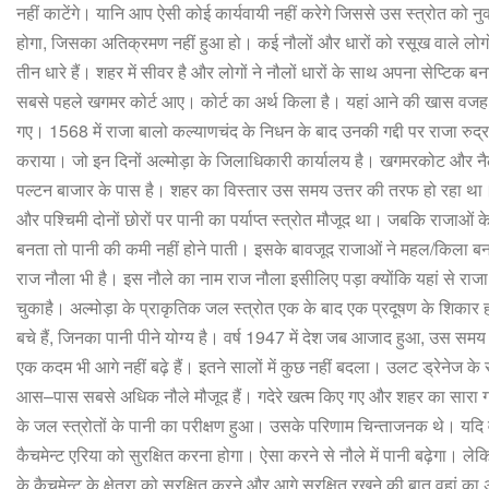
नहीं
काटेंगे।
यानि
आप
ऐसी
कोई
कार्यवायी
नहीं
करेगे
जिससे
उस
स्त्रोत
को
नु
होगा
,
जिसका
अतिक्रमण
नहीं
हुआ
हो।
कई
नौलों
और
धारों
को
रसूख
वाले
लोगो
तीन
धारे
हैं।
शहर
में
सीवर
है
और
लोगों
ने
नौलों
धारों
के
साथ
अपना
सेप्टिक
बन
सबसे
पहले
खगमर
कोर्ट
आए।
कोर्ट
का
अर्थ
किला
है।
यहां
आने
की
खास
वजह
गए।
1568
में
राजा
बालो
कल्याणचंद
के
निधन
के
बाद
उनकी
गद्दी
पर
राजा
रुद्
कराया।
जो
इन
दिनों
अल्मोड़ा
के
जिलाधिकारी
कार्यालय
है। खगमरकोट
और
न
पल्टन
बाजार
के
पास
है।
शहर
का
विस्तार
उस
समय
उत्तर
की
तरफ
हो
रहा
था
और
पश्चिमी
दोनों
छोरों
पर
पानी
का
पर्याप्त
स्त्रोत
मौजूद
था।
जबकि
राजाओं
क
बनता
तो
पानी
की
कमी
नहीं
होने
पाती।
इसके
बावजूद
राजाओं
ने
महल
/
किला
बन
राज
नौला
भी
है।
इस
नौले
का
नाम
राज
नौला
इसीलिए
पड़ा
क्योंकि
यहां
से
राजा
चुकाहै। अल्मोड़ा
के
प्राकृतिक
जल
स्त्रोत
एक
के
बाद
एक
प्रदूषण
के
शिकार
बचे
हैं
,
जिनका
पानी
पीने
योग्य
है।
वर्ष
1947
में
देश
जब
आजाद
हुआ
,
उस
समय
एक
कदम
भी
आगे
नहीं
बढ़े
हैं।
इतने
सालों
में
कुछ
नहीं
बदला।
उलट
ड्रेनेज
के
आस
–
पास
सबसे
अधिक
नौले
मौजूद
हैं।
गदेरे
खत्म
किए
गए
और
शहर
का
सारा
ग
के
जल
स्त्रोतों
के
पानी
का
परीक्षण
हुआ।
उसके
परिणाम
चिन्ताजनक
थे।
यदि
कैचमेन्ट
एरिया
को
सुरक्षित
करना
होगा।
ऐसा
करने
से
नौले
में
पानी
बढ़ेगा।
लेक
के
कैचमेन्ट
के
क्षेत्रा
को
सुरक्षित
करने
और
आगे
सुरक्षित
रखने
की
बात
वहां
का