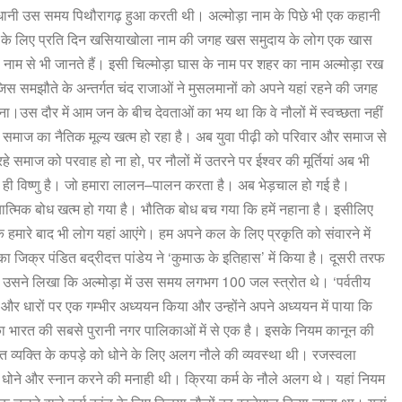
धानी
उस
समय
पिथौरागढ़
हुआ
करती
थी।
अल्मोड़ा
नाम
के
पिछे
भी
एक
कहानी
के
लिए
प्रति
दिन
खसियाखोला
नाम
की
जगह
खस
समुदाय
के
लोग
एक
खास
नाम
से
भी
जानते
हैं।
इसी
चिल्मोड़ा
घास
के
नाम
पर
शहर
का
नाम
अल्मोड़ा
रख
जिस
समझौते
के
अन्तर्गत
चंद
राजाओं
ने
मुसलमानों
को
अपने
यहां
रहने
की
जगह
ना।उस
दौर
में
आम
जन
के
बीच
देवताओं
का
भय
था
कि
वे
नौलों
में
स्वच्छता
नहीं
समाज
का
नैतिक
मूल्य
खत्म
हो
रहा
है।
अब
युवा
पीढ़ी
को
परिवार
और
समाज
से
रहे
समाज
को
परवाह
हो
ना
हो
,
पर
नौलों
में
उतरने
पर
ईश्वर
की
मूर्तियां
अब
भी
ही
विष्णु
है।
जो
हमारा
लालन
–
पालन
करता
है।
अब
भेड़चाल
हो
गई
है।
ात्मिक
बोध
खत्म
हो
गया
है।
भौतिक
बोध
बच
गया
कि
हमें
नहाना
है।
इसीलिए
ि
हमारे
बाद
भी
लोग
यहां
आएंगे।
हम
अपने
कल
के
लिए
प्रकृति
को
संवारने
में
का
जिक्र
पंडित
बद्रीदत्त
पांडेय
ने
‘
कुमाऊ
के
इतिहास
’
में
किया
है।
दूसरी
तरफ
उसने
लिखा
कि
अल्मोड़ा
में
उस
समय
लगभग
100
जल
स्त्रोत
थे।
‘
पर्वतीय
और
धारों
पर
एक
गम्भीर
अध्ययन
किया
और
उन्होंने
अपने
अध्ययन
में
पाया
कि
ा
भारत
की
सबसे
पुरानी
नगर
पालिकाओं
में
से
एक
है।
इसके
नियम
कानून
की
ित
व्यक्ति
के
कपड़े
को
धोने
के
लिए
अलग
नौले
की
व्यवस्था
थी।
रजस्वला
धोने
और
स्नान
करने
की
मनाही
थी।
क्रिया
कर्म
के
नौले
अलग
थे।
यहां
नियम