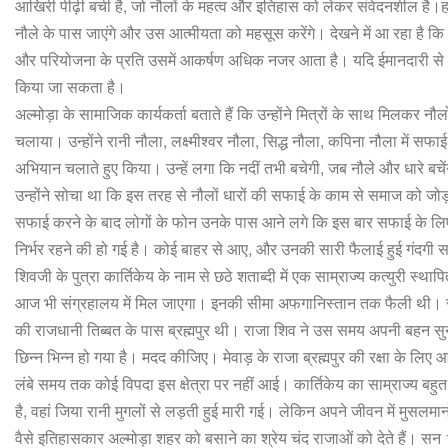
आखिरी
पीढ़ी
बची
है
,
जो
नौलों
के
महत्व
और
इतिहास
को
लेकर
संवेदनशील
है।हम
नौले
के
पास
जाएंगे
और
उस
आत्मीयता
को
महसूस
करेंगे।
देखने
में
आ
रहा
है
कि
और
परियोजना
के
प्रति
उसमें
आकर्षण
अधिक
नजर
आता
है।
यदि
ईमानदारी
से
किया
जा
सकता
है।
अल्मोड़ा
के
सामाजिक
कार्यकर्ता
बताते
हैं
कि
उन्होंने
मित्रों
के
साथ
मिलकर
नौलो
चलाया।
उन्होंने
रानी
नौला
,
लक्ष्मीश्वर
नौला
,
सिद्ध
नौला
,
कपिना
नौला
में
सफाई
अभियान
चलाते
हुए
किया।
उन्हें
लगा
कि
नदीं
तभी
बचेगी
,
जब
नौले
और
धारे
बचे
उन्होंने
सोचा
था
कि
इस
तरह
से
नौलों
धारों
की
सफाई
के
काम
से
समाज
को
जो
सफाई
करने
के
बाद
लोगों
के
फोन
उनके
पास
आने
लगे
कि
इस
बार
सफाई
के
लि
निर्भर
रहने
की
हो
गई
है।
कोई
बाहर
से
आए
,
और
उनकी
सारी
फैलाई
हुई
गंदगी
स
शिवजी
के
पुत्रा
कार्तिकेय
के
नाम
से
छठे
शताब्दी
में
एक
साम्राज्य
कत्युरी
स्थापि
आज
भी
संग्रहालय
में
मिल
जाएगा।
इनकी
सीमा
अफगानिस्तान
तक
फैली
थी।
की
राजधानी
तिब्बत
के
पास
ब्रह्मपुर
थी।
राजा
शिव
ने
उस
समय
अपनी
बहन
सु
छिन्न
भिन्न
हो
गया
है।
मदद
कीजिए।
मेवाड़
के
राजा
ब्रह्मपुर
की
रक्षा
के
लिए
आ
लंबे
समय
तक
कोई
विपदा
इस
क्षेत्रा
पर
नहीं
आई।
कार्तिकेय
का
साम्राज्य
बहुत
है
,
वहां
जिया
रानी
मुगलों
से
लड़ती
हुई
मारी
गई।
लेकिन
अपने
जीवन
में
मुसलमानो
वैसे
इतिहासकार
अल्मोड़ा
शहर
को
बसाने
का
श्रेय
चंद
राजाओं
को
देते
हैं।
सन