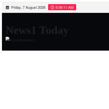
Skip
Friday, 7 August 2026
5:09:12 AM
to
content
News1 Today