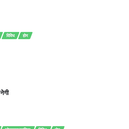
विविध
होम
नेगी