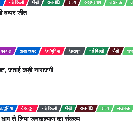
न
नई दिल्ली
पौड़ी
राजनीति
राज्य
रुद्रप्रयाग
लखनऊ
ल
ी बम्पर जीत
गढ़वाल
ताज़ा खबर
देश/दुनिया
देहरादून
नई दिल्ली
पौड़ी
राज
सख्त, जताई कड़ी नाराजगी
ेश/दुनिया
देहरादून
नई दिल्ली
पौड़ी
राजनीति
राज्य
लखनऊ
ोची धाम से लिया जनकल्याण का संकल्प