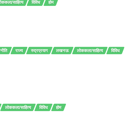
ोककला/साहित्य
विविध
होम
नीति
राज्य
रुद्रप्रयाग
लखनऊ
लोककला/साहित्य
विविध
लोककला/साहित्य
विविध
होम