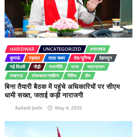
HARIDWAR
UNCATEGORIZED
उत्तराखंड
कुमाऊं
गढ़वाल
ताज़ा खबर
देश/दुनिया
देहरादून
नई दिल्ली
पौड़ी
राजनीति
राज्य
रुद्रप्रयाग
लखनऊ
लोककला/साहित्य
विविध
होम
बिना तैयारी बैठक में पहुंचे अधिकारियों पर सीएम
धामी सख्त, जताई कड़ी नाराजगी
Kailash Joshi
May 4, 2026