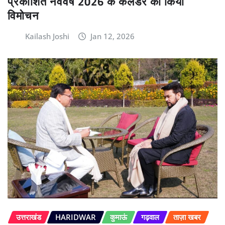
प्रकाशित नववर्ष 2026 के कैलेंडर का किया
विमोचन
Kailash Joshi
Jan 12, 2026
उत्तराखंड
HARIDWAR
कुमाऊं
गढ़वाल
ताज़ा खबर