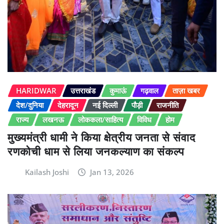
HARIDWAR
उत्तराखंड
कुमाऊं
गढ़वाल
ताज़ा खबर
देश/दुनिया
देहरादून
नई दिल्ली
पौड़ी
राजनीति
राज्य
लखनऊ
लोककला/साहित्य
विविध
होम
मुख्यमंत्री धामी ने किया क्षेत्रीय जनता से संवाद
रणकोची धाम से लिया जनकल्याण का संकल्प
Kailash Joshi
Jan 13, 2026