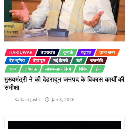
HARIDWAR
उत्तराखंड
कुमाऊं
गढ़वाल
ताज़ा खबर
देश/दुनिया
देहरादून
नई दिल्ली
पौड़ी
राजनीति
राज्य
लखनऊ
लोककला/साहित्य
विविध
होम
मुख्यमंत्री ने की देहरादून जनपद के विकास कार्यों की
समीक्षा
Kailash Joshi
Jan 8, 2026