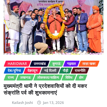
HARIDWAR
उत्तराखंड
कुमाऊं
गढ़वाल
ताज़ा खबर
देश/दुनिया
देहरादून
नई दिल्ली
पौड़ी
राजनीति
राज्य
लखनऊ
लोककला/साहित्य
विविध
होम
मुख्यमंत्री धामी ने प्रदेशवासियों को दी मकर
संक्रांति पर्व की शुभकामनाएं
Kailash Joshi
Jan 13, 2026