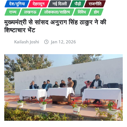
देश/दुनिया
देहरादून
नई दिल्ली
पौड़ी
राजनीति
राज्य
लखनऊ
लोककला/साहित्य
विविध
होम
मुख्यमंत्री से सांसद अनुराग सिंह ठाकुर ने की
शिष्टाचार भेंट
Kailash Joshi
Jan 12, 2026