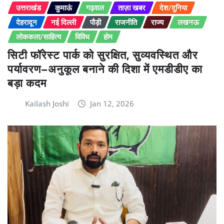
उत्तराखंड
कुमाऊं
गढ़वाल
ताज़ा खबर
देश/दुनिया
देहरादून
नई दिल्ली
पौड़ी
राजनीति
राज्य
लखनऊ
लोककला/साहित्य
विविध
होम
सिटी फॉरेस्ट पार्क को सुरक्षित, सुव्यवस्थित और
पर्यावरण–अनुकूल बनाने की दिशा में एमडीडीए का
बड़ा कदम
Kailash Joshi
Jan 12, 2026