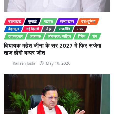
उत्तराखंड
कुमाऊं
गढ़वाल
ताज़ा खबर
देश/दुनिया
देहरादून
नई दिल्ली
पौड़ी
राजनीति
राज्य
रुद्रप्रयाग
लखनऊ
लोककला/साहित्य
विविध
होम
विधायक महेश जीना के सर 2027 में फिर सजेगा
ताज होगी बम्पर जीत
Kailash Joshi
May 10, 2026