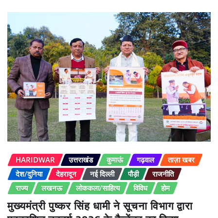
HARIDWAR
उत्तराखंड
कुमाऊं
गढ़वाल
ताज़ा खबर
देश/दुनिया
देहरादून
नई दिल्ली
पौड़ी
राजनीति
राज्य
लखनऊ
लोककला/साहित्य
विविध
होम
मुख्यमंत्री पुष्कर सिंह धामी ने सूचना विभाग द्वारा