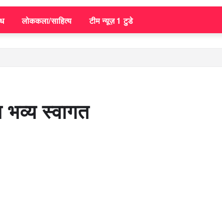
िध
लोककला/साहित्य
टीम न्यूज़ 1 टुडे
ा भव्य स्वागत