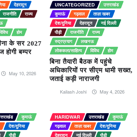
निया
देहरादून
UNCATEGORIZED
उत्तराखंड
राजनीति
राज्य
कुमाऊं
गढ़वाल
ताज़ा खबर
ऊ
देश/दुनिया
देहरादून
नई दिल्ली
विविध
होम
पौड़ी
राजनीति
राज्य
रुद्रप्रयाग
लखनऊ
ीना के सर 2027
लोककला/साहित्य
विविध
होम
ाज होगी बम्पर
बिना तैयारी बैठक में पहुंचे
अधिकारियों पर सीएम धामी सख्त,
May 10, 2026
जताई कड़ी नाराजगी
Kailash Joshi
May 4, 2026
त्तराखंड
कुमाऊं
HARIDWAR
उत्तराखंड
कुमाऊं
र
देश/दुनिया
गढ़वाल
ताज़ा खबर
देश/दुनिया
ी
पौड़ी
देहरादून
नई दिल्ली
पौड़ी