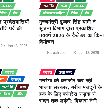
लखनऊ
राजनीति
राज्य
लखनऊ
विविध
होम
लोककला/साहित्य
विविध
होम
ने प्रदेशवासियों
मुख्यमंत्री पुष्कर सिंह धामी ने
ंति पर्व की
सूचना विभाग द्वारा प्रकाशित
नववर्ष 2026 के कैलेंडर का किया
विमोचन
Jan 13, 2026
Kailash Joshi
Jan 12, 2026
गढ़वाल
गढ़वाल
ताज़ा खबर
निया
देहरादून
मनरेगा को कमजोर कर रही
राजनीति
राज्य
भाजपा सरकार, गरीब-मजदूरों के
साहित्य
विविध
हक के लिए कांग्रेस सड़क से
सदन तक लड़ेगी: विकास नेगी