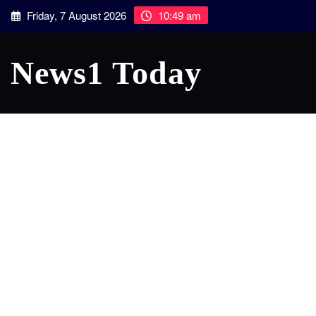
Skip
Friday, 7 August 2026
10:49 am
to
content
News1 Today