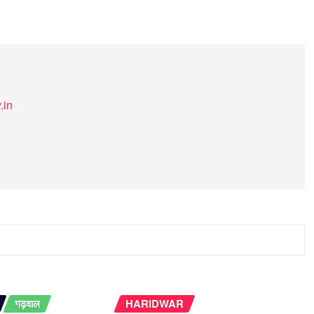
.in
गढ़वाल
HARIDWAR