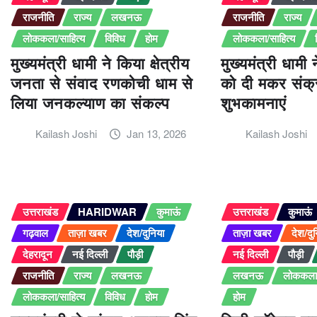
राजनीति
राज्य
लखनऊ
राजनीति
राज्य
लोककला/साहित्य
विविध
होम
लोककला/साहित्य
मुख्यमंत्री धामी ने किया क्षेत्रीय
मुख्यमंत्री धामी 
जनता से संवाद रणकोची धाम से
को दी मकर संक्रा
लिया जनकल्याण का संकल्प
शुभकामनाएं
Kailash Joshi
Jan 13, 2026
Kailash Joshi
उत्तराखंड
HARIDWAR
कुमाऊं
उत्तराखंड
कुमाऊं
गढ़वाल
ताज़ा खबर
देश/दुनिया
ताज़ा खबर
देश/दु
देहरादून
नई दिल्ली
पौड़ी
नई दिल्ली
पौड़ी
राजनीति
राज्य
लखनऊ
लखनऊ
लोककला/
लोककला/साहित्य
विविध
होम
होम