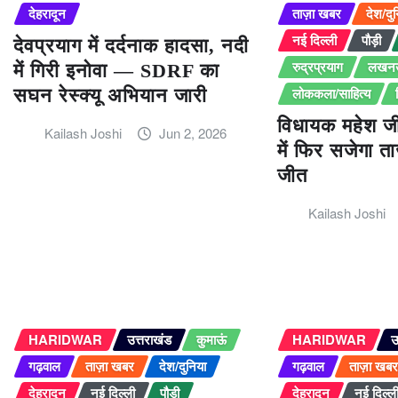
देहरादून
ताज़ा खबर
देश/दु
नई दिल्ली
पौड़ी
देवप्रयाग में दर्दनाक हादसा, नदी
रुद्रप्रयाग
लखन
में गिरी इनोवा — SDRF का
लोककला/साहित्य
सघन रेस्क्यू अभियान जारी
विधायक महेश ज
Kailash Joshi
Jun 2, 2026
में फिर सजेगा त
जीत
Kailash Joshi
HARIDWAR
उत्तराखंड
कुमाऊं
HARIDWAR
उ
गढ़वाल
ताज़ा खबर
देश/दुनिया
गढ़वाल
ताज़ा खब
देहरादून
नई दिल्ली
पौड़ी
देहरादून
नई दिल्ल