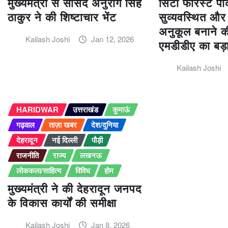
मुख्यमंत्री से सांसद अनुराग सिंह
सिटी फॉरेस्ट पार
ठाकुर ने की शिष्टाचार भेंट
सुव्यवस्थित और
अनुकूल बनाने की
Kailash Joshi
Jan 12, 2026
एमडीडीए का बड
Kailash Joshi
HARIDWAR
उत्तराखंड
कुमाऊं
गढ़वाल
ताज़ा खबर
देश/दुनिया
देहरादून
नई दिल्ली
पौड़ी
राजनीति
राज्य
लखनऊ
लोककला/साहित्य
विविध
होम
मुख्यमंत्री ने की देहरादून जनपद
के विकास कार्यों की समीक्षा
Kailash Joshi
Jan 8, 2026