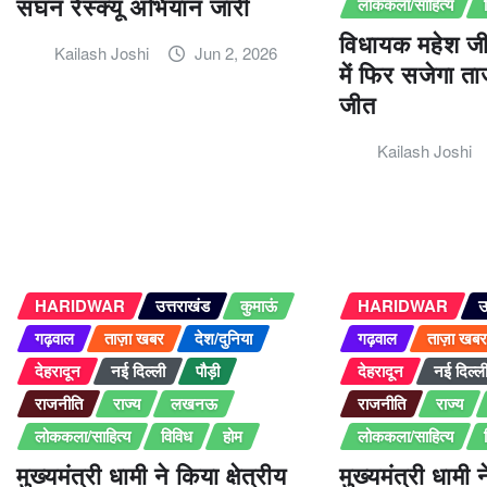
सघन रेस्क्यू अभियान जारी
लोककला/साहित्य
विधायक महेश ज
Kailash Joshi
Jun 2, 2026
में फिर सजेगा ता
जीत
Kailash Joshi
HARIDWAR
उत्तराखंड
कुमाऊं
HARIDWAR
उ
गढ़वाल
ताज़ा खबर
देश/दुनिया
गढ़वाल
ताज़ा खब
देहरादून
नई दिल्ली
पौड़ी
देहरादून
नई दिल्ल
राजनीति
राज्य
लखनऊ
राजनीति
राज्य
लोककला/साहित्य
विविध
होम
लोककला/साहित्य
मुख्यमंत्री धामी ने किया क्षेत्रीय
मुख्यमंत्री धामी 