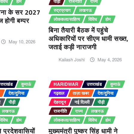
विविध
होम
पौड़ी
राजनीति
राज्य
ीना के सर 2027
रुद्रप्रयाग
लखनऊ
ज होगी बम्पर
लोककला/साहित्य
विविध
होम
बिना तैयारी बैठक में पहुंचे
अधिकारियों पर सीएम धामी सख्त,
May 10, 2026
जताई कड़ी नाराजगी
Kailash Joshi
May 4, 2026
त्तराखंड
कुमाऊं
HARIDWAR
उत्तराखंड
कुमाऊं
र
देश/दुनिया
गढ़वाल
ताज़ा खबर
देश/दुनिया
ी
पौड़ी
देहरादून
नई दिल्ली
पौड़ी
लखनऊ
राजनीति
राज्य
लखनऊ
विविध
होम
लोककला/साहित्य
विविध
होम
ने प्रदेशवासियों
मुख्यमंत्री पुष्कर सिंह धामी ने