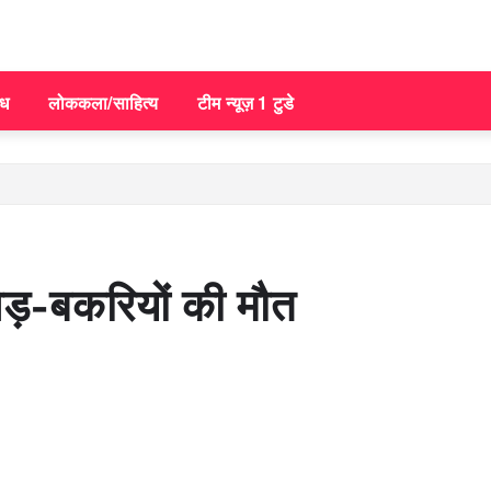
िध
लोककला/साहित्य
टीम न्यूज़ 1 टुडे
भेड़-बकरियों की मौत