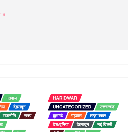
.in
गढ़वाल
HARIDWAR
निया
देहरादून
UNCATEGORIZED
उत्तराखंड
राजनीति
राज्य
कुमाऊं
गढ़वाल
ताज़ा खबर
ऊ
देश/दुनिया
देहरादून
नई दिल्ली