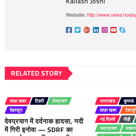
Kailash Joshi
Website:
http://www.news1today
RELATED STORY
ताज़ा खबर
टिहरी
देवप्रयाग
उत्तराखंड
कुमाऊं
देहरादून
ताज़ा खबर
देश/दु
देवप्रयाग में दर्दनाक हादसा, नदी
नई दिल्ली
पौड़ी
में गिरी इनोवा — SDRF का
रुद्रप्रयाग
लखन