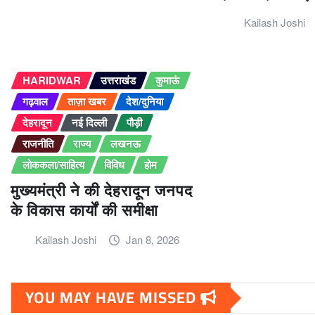
Kailash Joshi
HARIDWAR
उत्तराखंड
कुमाऊं
गढ़वाल
ताज़ा खबर
देश/दुनिया
देहरादून
नई दिल्ली
पौड़ी
राजनीति
राज्य
लखनऊ
लोककला/साहित्य
विविध
होम
मुख्यमंत्री ने की देहरादून जनपद
के विकास कार्यों की समीक्षा
Kailash Joshi
Jan 8, 2026
YOU MAY HAVE MISSED