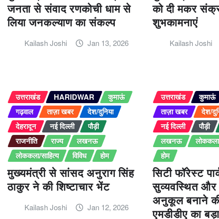
जनता से संवाद रणकोची धाम से
को दी मकर संक्रा
लिया जनकल्याण का संकल्प
शुभकामनाएं
Kailash Joshi
Jan 13, 2026
Kailash Joshi
उत्तराखंड
HARIDWAR
कुमाऊं
उत्तराखंड
कुमाऊं
गढ़वाल
ताज़ा खबर
देश/दुनिया
ताज़ा खबर
देश/दु
देहरादून
नई दिल्ली
पौड़ी
नई दिल्ली
पौड़ी
राजनीति
राज्य
लखनऊ
लखनऊ
लोककला/
लोककला/साहित्य
विविध
होम
होम
मुख्यमंत्री से सांसद अनुराग सिंह
सिटी फॉरेस्ट पार्
ठाकुर ने की शिष्टाचार भेंट
सुव्यवस्थित और
अनुकूल बनाने की 
Kailash Joshi
Jan 12, 2026
एमडीडीए का बड़