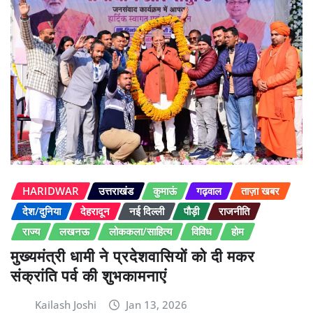
HARIDWAR
उत्तराखंड
कुमाऊं
गढ़वाल
ताज़ा खबर
देश/दुनिया
देहरादून
नई दिल्ली
पौड़ी
राजनीति
राज्य
लखनऊ
लोककला/साहित्य
विविध
होम
मुख्यमंत्री धामी ने प्रदेशवासियों को दी मकर
संक्रांति पर्व की शुभकामनाएं
Kailash Joshi
Jan 13, 2026