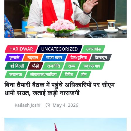
HARIDWAR
UNCATEGORIZED
उत्तराखंड
कुमाऊं
गढ़वाल
ताज़ा खबर
देश/दुनिया
देहरादून
नई दिल्ली
पौड़ी
राजनीति
राज्य
रुद्रप्रयाग
लखनऊ
लोककला/साहित्य
विविध
होम
बिना तैयारी बैठक में पहुंचे अधिकारियों पर सीएम
धामी सख्त, जताई कड़ी नाराजगी
Kailash Joshi
May 4, 2026