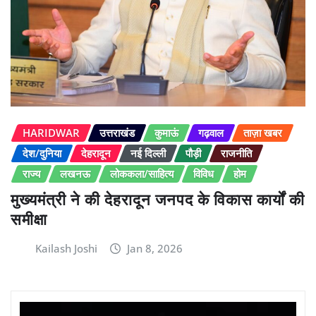
HARIDWAR
उत्तराखंड
कुमाऊं
गढ़वाल
ताज़ा खबर
देश/दुनिया
देहरादून
नई दिल्ली
पौड़ी
राजनीति
राज्य
लखनऊ
लोककला/साहित्य
विविध
होम
मुख्यमंत्री ने की देहरादून जनपद के विकास कार्यों की
समीक्षा
Kailash Joshi
Jan 8, 2026