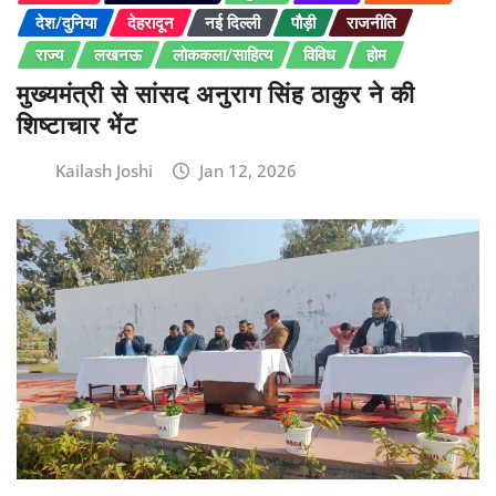
देश/दुनिया
देहरादून
नई दिल्ली
पौड़ी
राजनीति
राज्य
लखनऊ
लोककला/साहित्य
विविध
होम
मुख्यमंत्री से सांसद अनुराग सिंह ठाकुर ने की
शिष्टाचार भेंट
Kailash Joshi
Jan 12, 2026