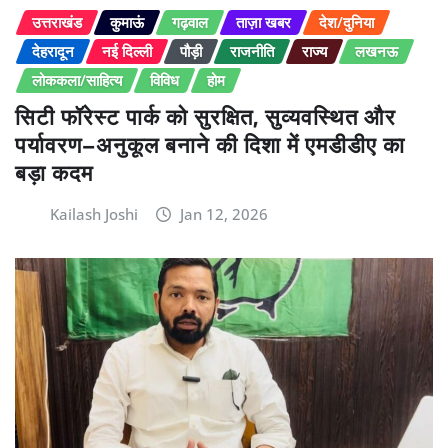
उत्तराखंड
कुमाऊं
गढ़वाल
ताज़ा खबर
देश/दुनिया
देहरादून
नई दिल्ली
पौड़ी
राजनीति
राज्य
लखनऊ
लोककला/साहित्य
विविध
होम
सिटी फॉरेस्ट पार्क को सुरक्षित, सुव्यवस्थित और
पर्यावरण–अनुकूल बनाने की दिशा में एमडीडीए का
बड़ा कदम
Kailash Joshi
Jan 12, 2026