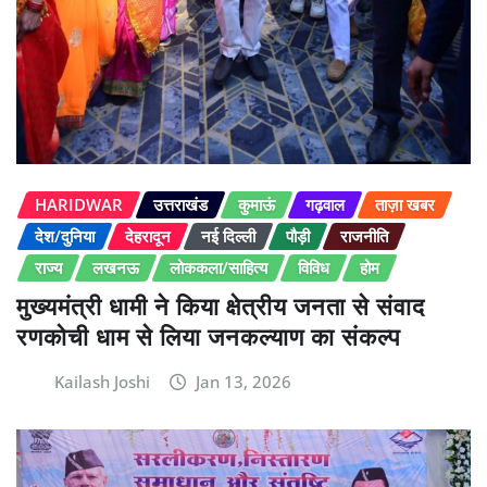
HARIDWAR
उत्तराखंड
कुमाऊं
गढ़वाल
ताज़ा खबर
देश/दुनिया
देहरादून
नई दिल्ली
पौड़ी
राजनीति
राज्य
लखनऊ
लोककला/साहित्य
विविध
होम
मुख्यमंत्री धामी ने किया क्षेत्रीय जनता से संवाद
रणकोची धाम से लिया जनकल्याण का संकल्प
Kailash Joshi
Jan 13, 2026