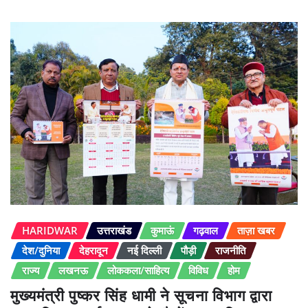
HARIDWAR
उत्तराखंड
कुमाऊं
गढ़वाल
ताज़ा खबर
देश/दुनिया
देहरादून
नई दिल्ली
पौड़ी
राजनीति
राज्य
लखनऊ
लोककला/साहित्य
विविध
होम
मुख्यमंत्री पुष्कर सिंह धामी ने सूचना विभाग द्वारा