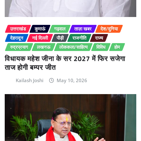
उत्तराखंड
कुमाऊं
गढ़वाल
ताज़ा खबर
देश/दुनिया
देहरादून
नई दिल्ली
पौड़ी
राजनीति
राज्य
रुद्रप्रयाग
लखनऊ
लोककला/साहित्य
विविध
होम
विधायक महेश जीना के सर 2027 में फिर सजेगा
ताज होगी बम्पर जीत
Kailash Joshi
May 10, 2026