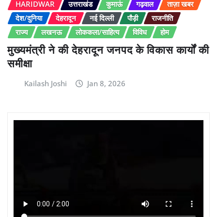
HARIDWAR
उत्तराखंड
कुमाऊं
गढ़वाल
ताज़ा खबर
देश/दुनिया
देहरादून
नई दिल्ली
पौड़ी
राजनीति
राज्य
लखनऊ
लोककला/साहित्य
विविध
होम
मुख्यमंत्री ने की देहरादून जनपद के विकास कार्यों की
समीक्षा
Kailash Joshi
Jan 8, 2026