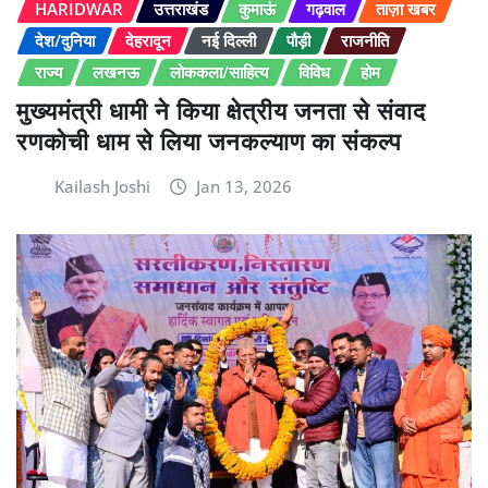
HARIDWAR
उत्तराखंड
कुमाऊं
गढ़वाल
ताज़ा खबर
देश/दुनिया
देहरादून
नई दिल्ली
पौड़ी
राजनीति
राज्य
लखनऊ
लोककला/साहित्य
विविध
होम
मुख्यमंत्री धामी ने किया क्षेत्रीय जनता से संवाद
रणकोची धाम से लिया जनकल्याण का संकल्प
Kailash Joshi
Jan 13, 2026