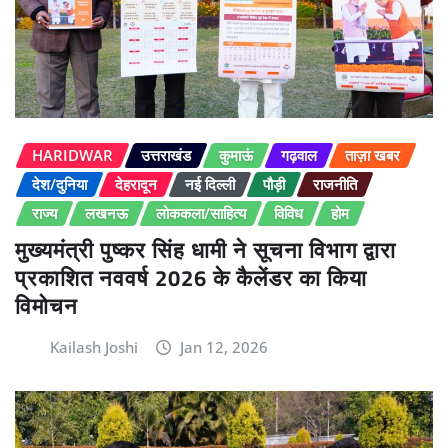
HARIDWAR
उत्तराखंड
कुमाऊं
गढ़वाल
ताज़ा खबर
देश/दुनिया
देहरादून
नई दिल्ली
पौड़ी
राजनीति
राज्य
लखनऊ
लोककला/साहित्य
विविध
होम
मुख्यमंत्री पुष्कर सिंह धामी ने सूचना विभाग द्वारा
प्रकाशित नववर्ष 2026 के कैलेंडर का किया
विमोचन
Kailash Joshi
Jan 12, 2026