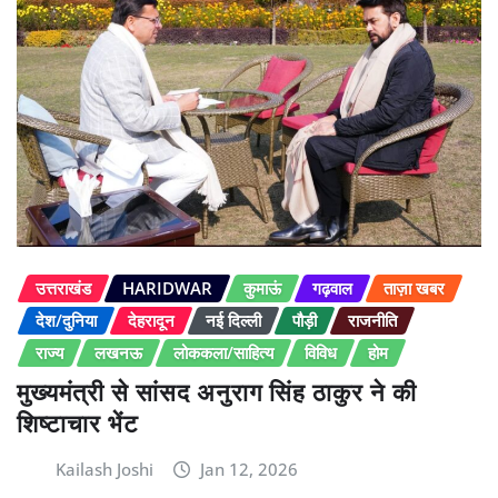
उत्तराखंड
HARIDWAR
कुमाऊं
गढ़वाल
ताज़ा खबर
देश/दुनिया
देहरादून
नई दिल्ली
पौड़ी
राजनीति
राज्य
लखनऊ
लोककला/साहित्य
विविध
होम
मुख्यमंत्री से सांसद अनुराग सिंह ठाकुर ने की
शिष्टाचार भेंट
Kailash Joshi
Jan 12, 2026