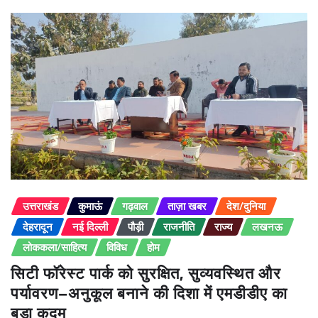
उत्तराखंड
कुमाऊं
गढ़वाल
ताज़ा खबर
देश/दुनिया
देहरादून
नई दिल्ली
पौड़ी
राजनीति
राज्य
लखनऊ
लोककला/साहित्य
विविध
होम
सिटी फॉरेस्ट पार्क को सुरक्षित, सुव्यवस्थित और
पर्यावरण–अनुकूल बनाने की दिशा में एमडीडीए का
बड़ा कदम