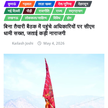
कुमाऊं
गढ़वाल
ताज़ा खबर
देश/दुनिया
देहरादून
नई दिल्ली
पौड़ी
राजनीति
राज्य
रुद्रप्रयाग
लखनऊ
लोककला/साहित्य
विविध
होम
बिना तैयारी बैठक में पहुंचे अधिकारियों पर सीएम
धामी सख्त, जताई कड़ी नाराजगी
Kailash Joshi
May 4, 2026