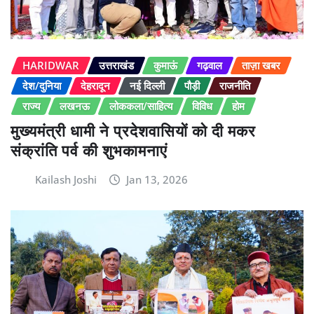
HARIDWAR
उत्तराखंड
कुमाऊं
गढ़वाल
ताज़ा खबर
देश/दुनिया
देहरादून
नई दिल्ली
पौड़ी
राजनीति
राज्य
लखनऊ
लोककला/साहित्य
विविध
होम
मुख्यमंत्री धामी ने प्रदेशवासियों को दी मकर
संक्रांति पर्व की शुभकामनाएं
Kailash Joshi
Jan 13, 2026