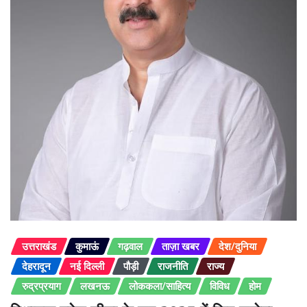
उत्तराखंड
कुमाऊं
गढ़वाल
ताज़ा खबर
देश/दुनिया
देहरादून
नई दिल्ली
पौड़ी
राजनीति
राज्य
रुद्रप्रयाग
लखनऊ
लोककला/साहित्य
विविध
होम