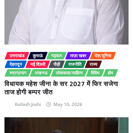
उत्तराखंड
कुमाऊं
गढ़वाल
ताज़ा खबर
देश/दुनिया
देहरादून
नई दिल्ली
पौड़ी
राजनीति
राज्य
रुद्रप्रयाग
लखनऊ
लोककला/साहित्य
विविध
होम
विधायक महेश जीना के सर 2027 में फिर सजेगा
ताज होगी बम्पर जीत
Kailash Joshi
May 10, 2026