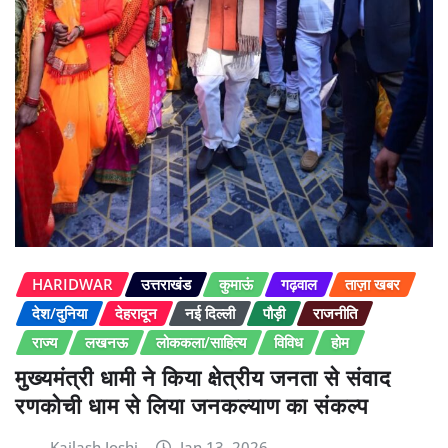
HARIDWAR
उत्तराखंड
कुमाऊं
गढ़वाल
ताज़ा खबर
देश/दुनिया
देहरादून
नई दिल्ली
पौड़ी
राजनीति
राज्य
लखनऊ
लोककला/साहित्य
विविध
होम
मुख्यमंत्री धामी ने किया क्षेत्रीय जनता से संवाद
रणकोची धाम से लिया जनकल्याण का संकल्प
Kailash Joshi
Jan 13, 2026