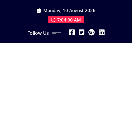
Skip
Monday, 10 August 2026
to
content
7:04:02 AM
Follow Us