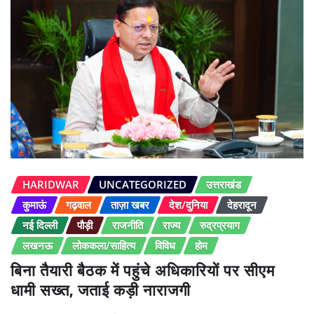
HARIDWAR
UNCATEGORIZED
उत्तराखंड
कुमाऊं
गढ़वाल
ताज़ा खबर
देश/दुनिया
देहरादून
नई दिल्ली
पौड़ी
राजनीति
राज्य
रुद्रप्रयाग
लखनऊ
लोककला/साहित्य
विविध
होम
बिना तैयारी बैठक में पहुंचे अधिकारियों पर सीएम
धामी सख्त, जताई कड़ी नाराजगी