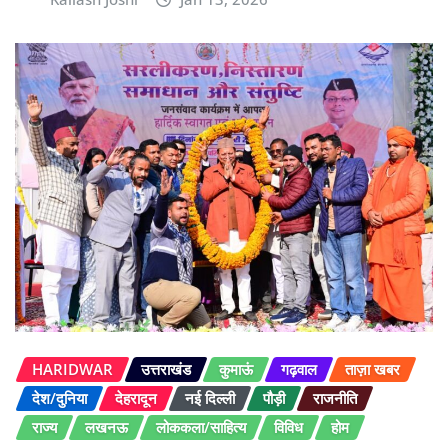
HARIDWAR
उत्तराखंड
कुमाऊं
गढ़वाल
ताज़ा खबर
देश/दुनिया
देहरादून
नई दिल्ली
पौड़ी
राजनीति
राज्य
लखनऊ
लोककला/साहित्य
विविध
होम