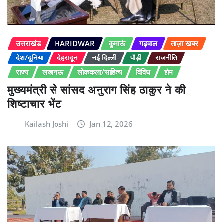
उत्तराखंड
HARIDWAR
कुमाऊं
गढ़वाल
ताज़ा खबर
देश/दुनिया
देहरादून
नई दिल्ली
पौड़ी
राजनीति
राज्य
लखनऊ
लोककला/साहित्य
विविध
होम
मुख्यमंत्री से सांसद अनुराग सिंह ठाकुर ने की
शिष्टाचार भेंट
Kailash Joshi
Jan 12, 2026