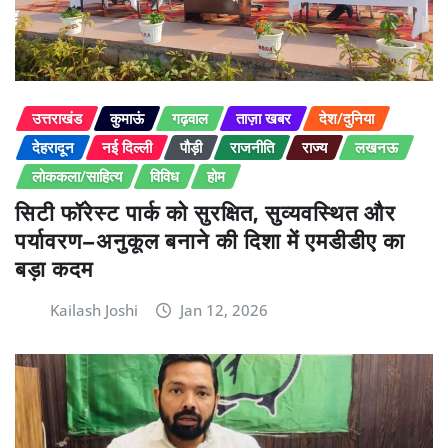
उत्तराखंड
कुमाऊं
गढ़वाल
ताज़ा खबर
देश/दुनिया
देहरादून
नई दिल्ली
पौड़ी
राजनीति
राज्य
लखनऊ
लोककला/साहित्य
विविध
होम
सिटी फॉरेस्ट पार्क को सुरक्षित, सुव्यवस्थित और
पर्यावरण–अनुकूल बनाने की दिशा में एमडीडीए का
बड़ा कदम
Kailash Joshi
Jan 12, 2026