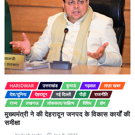
HARIDWAR
उत्तराखंड
कुमाऊं
गढ़वाल
ताज़ा खबर
देश/दुनिया
देहरादून
नई दिल्ली
पौड़ी
राजनीति
राज्य
लखनऊ
लोककला/साहित्य
विविध
होम
मुख्यमंत्री ने की देहरादून जनपद के विकास कार्यों की
समीक्षा
Kailash Joshi
Jan 8, 2026