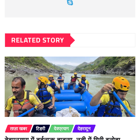
RELATED STORY
ताज़ा खबर
टिहरी
देवप्रयाग
देहरादून
देवप्रयाग में दर्दनाक हादसा, नदी में गिरी इनोवा —