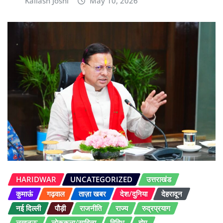
Kailash Joshi
May 10, 2026
HARIDWAR
UNCATEGORIZED
उत्तराखंड
कुमाऊं
गढ़वाल
ताज़ा खबर
देश/दुनिया
देहरादून
नई दिल्ली
पौड़ी
राजनीति
राज्य
रुद्रप्रयाग
लखनऊ
लोककला/साहित्य
विविध
होम