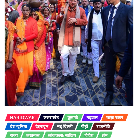
HARIDWAR
उत्तराखंड
कुमाऊं
गढ़वाल
ताज़ा खबर
देश/दुनिया
देहरादून
नई दिल्ली
पौड़ी
राजनीति
राज्य
लखनऊ
लोककला/साहित्य
विविध
होम