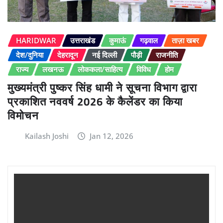
HARIDWAR
उत्तराखंड
कुमाऊं
गढ़वाल
ताज़ा खबर
देश/दुनिया
देहरादून
नई दिल्ली
पौड़ी
राजनीति
राज्य
लखनऊ
लोककला/साहित्य
विविध
होम
मुख्यमंत्री पुष्कर सिंह धामी ने सूचना विभाग द्वारा
प्रकाशित नववर्ष 2026 के कैलेंडर का किया
विमोचन
Kailash Joshi
Jan 12, 2026