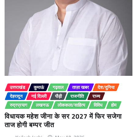
उत्तराखंड
कुमाऊं
गढ़वाल
ताज़ा खबर
देश/दुनिया
देहरादून
नई दिल्ली
पौड़ी
राजनीति
राज्य
रुद्रप्रयाग
लखनऊ
लोककला/साहित्य
विविध
होम
विधायक महेश जीना के सर 2027 में फिर सजेगा
ताज होगी बम्पर जीत