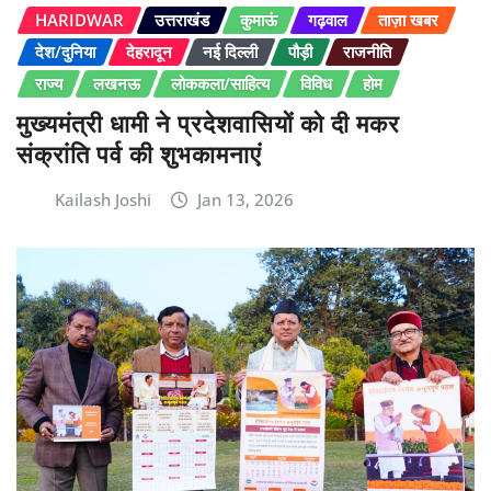
HARIDWAR
उत्तराखंड
कुमाऊं
गढ़वाल
ताज़ा खबर
देश/दुनिया
देहरादून
नई दिल्ली
पौड़ी
राजनीति
राज्य
लखनऊ
लोककला/साहित्य
विविध
होम
मुख्यमंत्री धामी ने प्रदेशवासियों को दी मकर
संक्रांति पर्व की शुभकामनाएं
Kailash Joshi
Jan 13, 2026