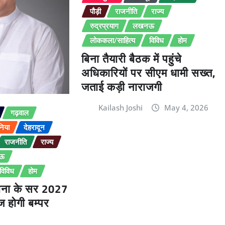
पौड़ी
राजनीति
राज्य
रुद्रप्रयाग
लखनऊ
लोककला/साहित्य
विविध
होम
बिना तैयारी बैठक में पहुंचे
अधिकारियों पर सीएम धामी सख्त,
जताई कड़ी नाराजगी
Kailash Joshi
May 4, 2026
गढ़वाल
निया
देहरादून
राजनीति
राज्य
ऊ
विविध
होम
ीना के सर 2027
ज होगी बम्पर