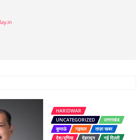
ay.in
HARIDWAR
UNCATEGORIZED
उत्तराखंड
कुमाऊं
गढ़वाल
ताज़ा खबर
देश/दुनिया
देहरादून
नई दिल्ली