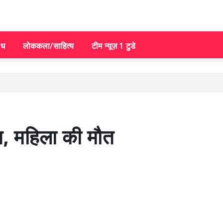
िध
लोककला/साहित्य
टीम न्यूज़ 1 टुडे
्त, महिला की मौत