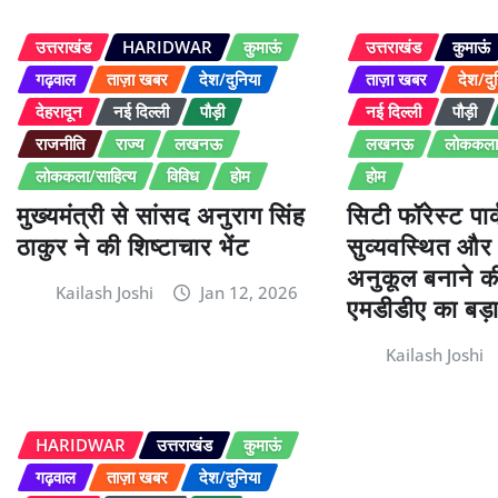
उत्तराखंड
HARIDWAR
कुमाऊं
उत्तराखंड
कुमाऊं
गढ़वाल
ताज़ा खबर
देश/दुनिया
ताज़ा खबर
देश/दु
देहरादून
नई दिल्ली
पौड़ी
नई दिल्ली
पौड़ी
राजनीति
राज्य
लखनऊ
लखनऊ
लोककला/
लोककला/साहित्य
विविध
होम
होम
मुख्यमंत्री से सांसद अनुराग सिंह
सिटी फॉरेस्ट पार्
ठाकुर ने की शिष्टाचार भेंट
सुव्यवस्थित और
अनुकूल बनाने की 
Kailash Joshi
Jan 12, 2026
एमडीडीए का बड़
Kailash Joshi
HARIDWAR
उत्तराखंड
कुमाऊं
गढ़वाल
ताज़ा खबर
देश/दुनिया