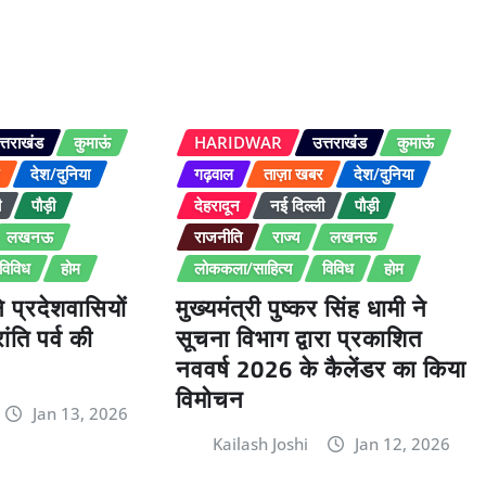
त्तराखंड
कुमाऊं
HARIDWAR
उत्तराखंड
कुमाऊं
र
देश/दुनिया
गढ़वाल
ताज़ा खबर
देश/दुनिया
ी
पौड़ी
देहरादून
नई दिल्ली
पौड़ी
लखनऊ
राजनीति
राज्य
लखनऊ
विविध
होम
लोककला/साहित्य
विविध
होम
ने प्रदेशवासियों
मुख्यमंत्री पुष्कर सिंह धामी ने
ंति पर्व की
सूचना विभाग द्वारा प्रकाशित
नववर्ष 2026 के कैलेंडर का किया
विमोचन
Jan 13, 2026
Kailash Joshi
Jan 12, 2026