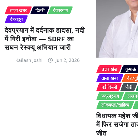
ताज़ा खबर
टिहरी
देवप्रयाग
देहरादून
देवप्रयाग में दर्दनाक हादसा, नदी
में गिरी इनोवा — SDRF का
सघन रेस्क्यू अभियान जारी
Kailash Joshi
Jun 2, 2026
उत्तराखंड
कुमाऊं
ताज़ा खबर
देश/दु
नई दिल्ली
पौड़ी
रुद्रप्रयाग
लखन
लोककला/साहित्य
विधायक महेश ज
में फिर सजेगा ता
जीत