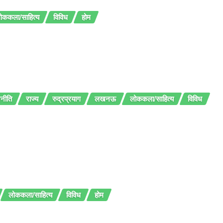
ोककला/साहित्य
विविध
होम
नीति
राज्य
रुद्रप्रयाग
लखनऊ
लोककला/साहित्य
विविध
लोककला/साहित्य
विविध
होम