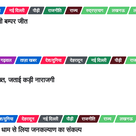
न
नई दिल्ली
पौड़ी
राजनीति
राज्य
रुद्रप्रयाग
लखनऊ
ल
ी बम्पर जीत
गढ़वाल
ताज़ा खबर
देश/दुनिया
देहरादून
नई दिल्ली
पौड़ी
राज
सख्त, जताई कड़ी नाराजगी
ेश/दुनिया
देहरादून
नई दिल्ली
पौड़ी
राजनीति
राज्य
लखनऊ
ोची धाम से लिया जनकल्याण का संकल्प