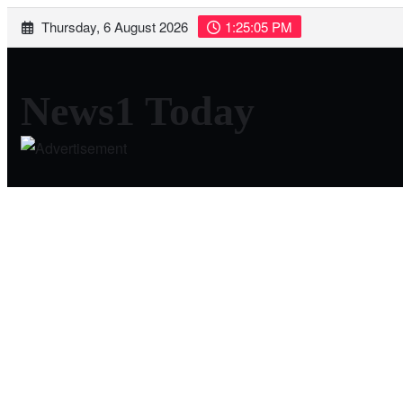
Skip
Thursday, 6 August 2026
1:25:06 PM
to
content
News1 Today