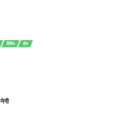
विविध
होम
नेगी