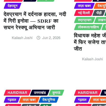
देहरादून
ताज़ा खबर
देश/दु
नई दिल्ली
पौड़ी
देवप्रयाग में दर्दनाक हादसा, नदी
रुद्रप्रयाग
लखन
में गिरी इनोवा — SDRF का
लोककला/साहित्य
सघन रेस्क्यू अभियान जारी
विधायक महेश ज
Kailash Joshi
Jun 2, 2026
में फिर सजेगा त
जीत
Kailash Joshi
HARIDWAR
उत्तराखंड
कुमाऊं
HARIDWAR
उ
गढ़वाल
ताज़ा खबर
देश/दुनिया
गढ़वाल
ताज़ा खब