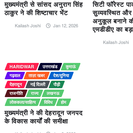
मुख्यमंत्री से सांसद अनुराग सिंह
सिटी फॉरेस्ट पार
ठाकुर ने की शिष्टाचार भेंट
सुव्यवस्थित और
अनुकूल बनाने की
Kailash Joshi
Jan 12, 2026
एमडीडीए का बड
Kailash Joshi
HARIDWAR
उत्तराखंड
कुमाऊं
गढ़वाल
ताज़ा खबर
देश/दुनिया
देहरादून
नई दिल्ली
पौड़ी
राजनीति
राज्य
लखनऊ
लोककला/साहित्य
विविध
होम
मुख्यमंत्री ने की देहरादून जनपद
के विकास कार्यों की समीक्षा