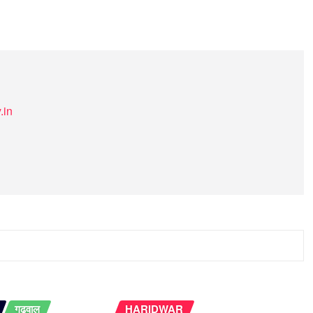
.in
गढ़वाल
HARIDWAR