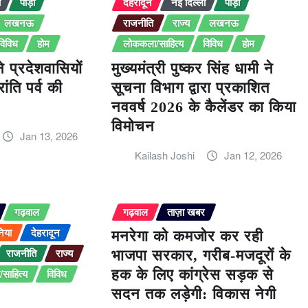
ी
पौड़ी
देहरादून
नई दिल्ली
पौड़ी
लखनऊ
राजनीति
राज्य
लखनऊ
विविध
होम
लोककला/साहित्य
विविध
होम
ने प्रदेशवासियों
मुख्यमंत्री पुष्कर सिंह धामी ने
ंति पर्व की
सूचना विभाग द्वारा प्रकाशित
नववर्ष 2026 के कैलेंडर का किया
विमोचन
Jan 13, 2026
Kailash Joshi
Jan 12, 2026
गढ़वाल
गढ़वाल
ताज़ा खबर
निया
देहरादून
मनरेगा को कमजोर कर रही
राजनीति
राज्य
भाजपा सरकार, गरीब-मजदूरों के
साहित्य
विविध
हक के लिए कांग्रेस सड़क से
सदन तक लड़ेगी: विकास नेगी