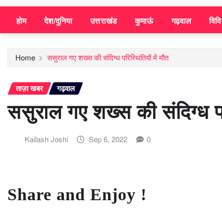
होम
देश/दुनिया
उत्तराखंड
कुमाऊं
गढ़वाल
विव
Home
ससुराल गए शख्स की संदिग्ध परिस्थितियों में मौत
ताज़ा खबर
गढ़वाल
ससुराल गए शख्स की संदिग्ध परि
Kailash Joshi
Sep 6, 2022
0
Share and Enjoy !