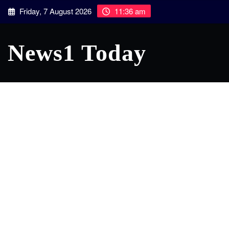
Skip
Friday, 7 August 2026
11:36 am
to
content
News1 Today