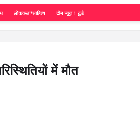
िध
लोककला/साहित्य
टीम न्यूज़ 1 टुडे
स्थितियों में मौत