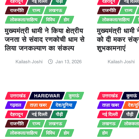
देहरादून
नई दिल्ली
पौड़ी
देहरादून
नई दिल्ल
राजनीति
राज्य
लखनऊ
राजनीति
राज्य
लोककला/साहित्य
विविध
होम
लोककला/साहित्य
मुख्यमंत्री धामी ने किया क्षेत्रीय
मुख्यमंत्री धामी 
जनता से संवाद रणकोची धाम से
को दी मकर संक्रा
लिया जनकल्याण का संकल्प
शुभकामनाएं
Kailash Joshi
Jan 13, 2026
Kailash Joshi
उत्तराखंड
HARIDWAR
कुमाऊं
उत्तराखंड
कुमाऊं
गढ़वाल
ताज़ा खबर
देश/दुनिया
ताज़ा खबर
देश/दु
देहरादून
नई दिल्ली
पौड़ी
नई दिल्ली
पौड़ी
राजनीति
राज्य
लखनऊ
लखनऊ
लोककला/
लोककला/साहित्य
विविध
होम
होम