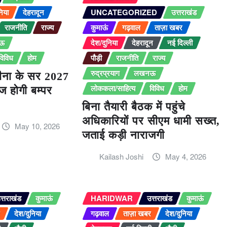
निया
देहरादून
UNCATEGORIZED
उत्तराखंड
राजनीति
राज्य
कुमाऊं
गढ़वाल
ताज़ा खबर
ऊ
देश/दुनिया
देहरादून
नई दिल्ली
विविध
होम
पौड़ी
राजनीति
राज्य
रुद्रप्रयाग
लखनऊ
ीना के सर 2027
लोककला/साहित्य
विविध
होम
ाज होगी बम्पर
बिना तैयारी बैठक में पहुंचे
अधिकारियों पर सीएम धामी सख्त,
May 10, 2026
जताई कड़ी नाराजगी
Kailash Joshi
May 4, 2026
त्तराखंड
कुमाऊं
HARIDWAR
उत्तराखंड
कुमाऊं
र
देश/दुनिया
गढ़वाल
ताज़ा खबर
देश/दुनिया