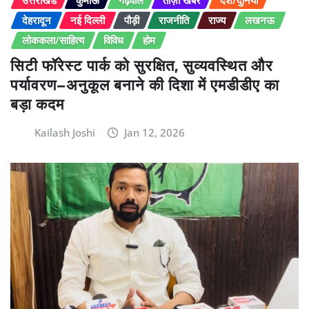
उत्तराखंड
कुमाऊं
गढ़वाल
ताज़ा खबर
देश/दुनिया
देहरादून
नई दिल्ली
पौड़ी
राजनीति
राज्य
लखनऊ
लोककला/साहित्य
विविध
होम
सिटी फॉरेस्ट पार्क को सुरक्षित, सुव्यवस्थित और
पर्यावरण–अनुकूल बनाने की दिशा में एमडीडीए का
बड़ा कदम
Kailash Joshi
Jan 12, 2026