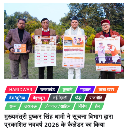
HARIDWAR
उत्तराखंड
कुमाऊं
गढ़वाल
ताज़ा खबर
देश/दुनिया
देहरादून
नई दिल्ली
पौड़ी
राजनीति
राज्य
लखनऊ
लोककला/साहित्य
विविध
होम
मुख्यमंत्री पुष्कर सिंह धामी ने सूचना विभाग द्वारा
प्रकाशित नववर्ष 2026 के कैलेंडर का किया