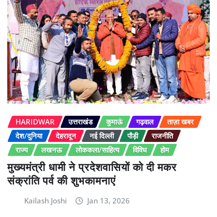
HARIDWAR
उत्तराखंड
कुमाऊं
गढ़वाल
ताज़ा खबर
देश/दुनिया
देहरादून
नई दिल्ली
पौड़ी
राजनीति
राज्य
लखनऊ
लोककला/साहित्य
विविध
होम
मुख्यमंत्री धामी ने प्रदेशवासियों को दी मकर
संक्रांति पर्व की शुभकामनाएं
Kailash Joshi
Jan 13, 2026