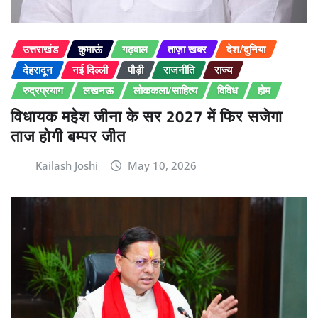
उत्तराखंड
कुमाऊं
गढ़वाल
ताज़ा खबर
देश/दुनिया
देहरादून
नई दिल्ली
पौड़ी
राजनीति
राज्य
रुद्रप्रयाग
लखनऊ
लोककला/साहित्य
विविध
होम
विधायक महेश जीना के सर 2027 में फिर सजेगा
ताज होगी बम्पर जीत
Kailash Joshi
May 10, 2026