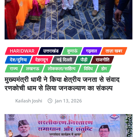
HARIDWAR
उत्तराखंड
कुमाऊं
गढ़वाल
ताज़ा खबर
देश/दुनिया
देहरादून
नई दिल्ली
पौड़ी
राजनीति
राज्य
लखनऊ
लोककला/साहित्य
विविध
होम
मुख्यमंत्री धामी ने किया क्षेत्रीय जनता से संवाद
रणकोची धाम से लिया जनकल्याण का संकल्प
Kailash Joshi
Jan 13, 2026