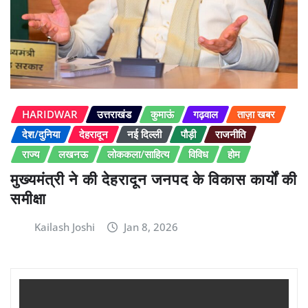
HARIDWAR
उत्तराखंड
कुमाऊं
गढ़वाल
ताज़ा खबर
देश/दुनिया
देहरादून
नई दिल्ली
पौड़ी
राजनीति
राज्य
लखनऊ
लोककला/साहित्य
विविध
होम
मुख्यमंत्री ने की देहरादून जनपद के विकास कार्यों की
समीक्षा
Kailash Joshi
Jan 8, 2026