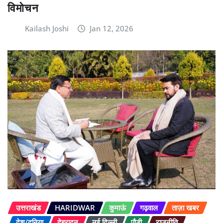
विमोचन
Kailash Joshi
Jan 12, 2026
उत्तराखंड
HARIDWAR
कुमाऊं
गढ़वाल
ताज़ा खबर
देश/दुनिया
देहरादून
नई दिल्ली
पौड़ी
राजनीति