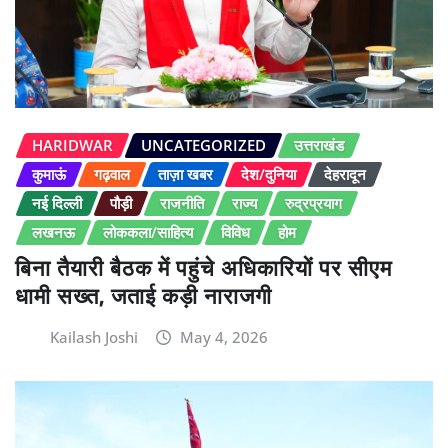
HARIDWAR
UNCATEGORIZED
उत्तराखंड
कुमाऊं
गढ़वाल
ताज़ा खबर
देश/दुनिया
देहरादून
नई दिल्ली
पौड़ी
राजनीति
राज्य
रुद्रप्रयाग
लखनऊ
लोककला/साहित्य
विविध
होम
बिना तैयारी बैठक में पहुंचे अधिकारियों पर सीएम
धामी सख्त, जताई कड़ी नाराजगी
Kailash Joshi
May 4, 2026