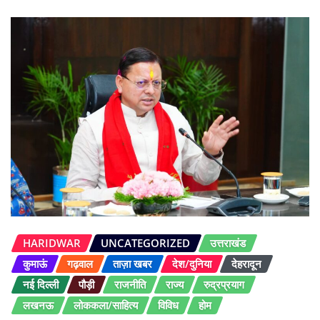
HARIDWAR
UNCATEGORIZED
उत्तराखंड
कुमाऊं
गढ़वाल
ताज़ा खबर
देश/दुनिया
देहरादून
नई दिल्ली
पौड़ी
राजनीति
राज्य
रुद्रप्रयाग
लखनऊ
लोककला/साहित्य
विविध
होम