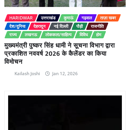
HARIDWAR
उत्तराखंड
कुमाऊं
गढ़वाल
ताज़ा खबर
देश/दुनिया
देहरादून
नई दिल्ली
पौड़ी
राजनीति
राज्य
लखनऊ
लोककला/साहित्य
विविध
होम
मुख्यमंत्री पुष्कर सिंह धामी ने सूचना विभाग द्वारा
प्रकाशित नववर्ष 2026 के कैलेंडर का किया
विमोचन
Kailash Joshi
Jan 12, 2026