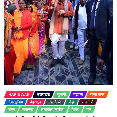
HARIDWAR
उत्तराखंड
कुमाऊं
गढ़वाल
ताज़ा खबर
देश/दुनिया
देहरादून
नई दिल्ली
पौड़ी
राजनीति
राज्य
लखनऊ
लोककला/साहित्य
विविध
होम