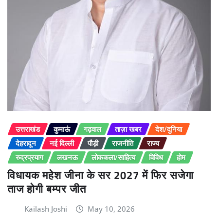
उत्तराखंड
कुमाऊं
गढ़वाल
ताज़ा खबर
देश/दुनिया
देहरादून
नई दिल्ली
पौड़ी
राजनीति
राज्य
रुद्रप्रयाग
लखनऊ
लोककला/साहित्य
विविध
होम
विधायक महेश जीना के सर 2027 में फिर सजेगा
ताज होगी बम्पर जीत
Kailash Joshi
May 10, 2026