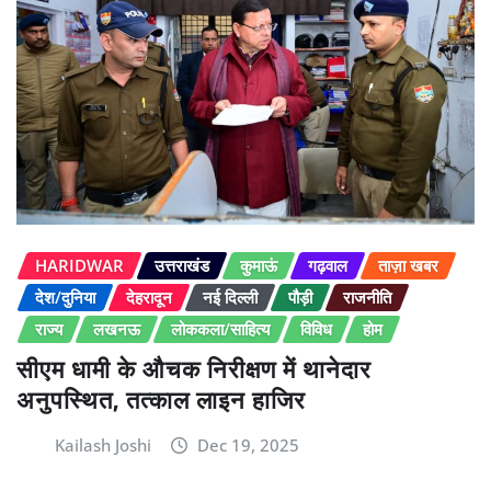
HARIDWAR
उत्तराखंड
कुमाऊं
गढ़वाल
ताज़ा खबर
देश/दुनिया
देहरादून
नई दिल्ली
पौड़ी
राजनीति
राज्य
लखनऊ
लोककला/साहित्य
विविध
होम
सीएम धामी के औचक निरीक्षण में थानेदार
अनुपस्थित, तत्काल लाइन हाजिर
Kailash Joshi
Dec 19, 2025