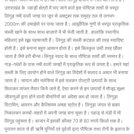
उत्तराखंड
के
पहाड़ी
क्षेत्रों
में
पाए
जाने
वाले
इस
पोष्टिक
तत्वों
से
भरपूर
लिंगुड़
नमी
वाली
जगह
पर
जून
से
अक्टूबर
तक
समुद्र
तल
से
लगभग
2000m
की
उचाईयो
पर
पाया
जाता
है।
आयूर्वेदिक
गुणों
से
भरपूर
प्राकृतिक
सब्जी
खाने
के
साथ
साथ
बाज़ारो
में
भी
भेजी
जाती
है
.
हालांकि
स्थानीय
महिलाएं
इसे
खूब
पहचानती
हैं।
लिंगुड़
की
सब्जी
कटहल
की
तरह
स्वादिष्ट
होती
है।
इसे
बनाना
बहुत
आसान
होता
है।
इसे
बिलकुल
उसी
तरह
छौंका
जाता
है
जैसे
हरी
बीन्स।लिंगुड़
स्वाद
के
साथ
पौष्टिक
तत्वों
की
भरमार
है।
गाड़
–
गधेरों
के
पास
नमी
वाली
जगहों
में
प्राकृतिक
रूप
से
उगता
है।
हमारे
यहां
सब्जी
के
लिए
उपयोग
होने
वाले
लिंगुड़
का
विदेशों
में
सलाद
व
अचार
भी
बनाया
जाता
है।
जापान
और
मलेशिया
में
इसे
तलकर
पोल्ट्री
उत्पादों
के
साथ
मिलाकर
व्यंजन
तैयार
किये
जाते
हैं
,
ऐसा
करने
से
इन
उत्पादों
में
मौजूद
सूक्ष्म
जीवाणुओं
द्वारा
होने
वाली
बीमारियों
का
अंदेशा
कम
हो
जाता
है।
लिंगुड़ा
विटामिन
,
आयरन
और
कैल्शियम
अच्छा
स्रोत
है। लिंगुड़ा
जंगल
से
बाहर
निकलकर
कस्बों
–
शहरों
में
अपनी
जगह
बना
चुका
है।
पहाड़
से
मंडी
में
भी
लिंगुड़
पहुंचता
है।
बाजार
में
इसकी
कीमत
70 से 80 रुपये किलो तक है।
पुरातन काल से ही ऋषि मुनियों एवं पूर्वजों द्वारा पौष्टिक तथा रोगों के इलाज के