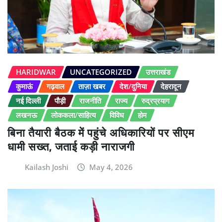
HARIDWAR
UNCATEGORIZED
उत्तराखंड
कुमाऊं
गढ़वाल
ताज़ा खबर
देश/दुनिया
देहरादून
नई दिल्ली
पौड़ी
राजनीति
राज्य
रुद्रप्रयाग
लखनऊ
लोककला/साहित्य
विविध
होम
बिना तैयारी बैठक में पहुंचे अधिकारियों पर सीएम
धामी सख्त, जताई कड़ी नाराजगी
Kailash Joshi
May 4, 2026