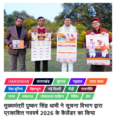
HARIDWAR
उत्तराखंड
कुमाऊं
गढ़वाल
ताज़ा खबर
देश/दुनिया
देहरादून
नई दिल्ली
पौड़ी
राजनीति
राज्य
लखनऊ
लोककला/साहित्य
विविध
होम
मुख्यमंत्री पुष्कर सिंह धामी ने सूचना विभाग द्वारा
प्रकाशित नववर्ष 2026 के कैलेंडर का किया