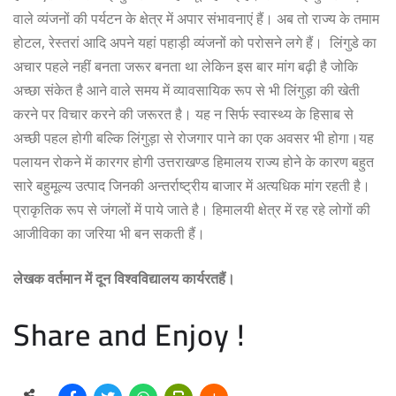
वाले
व्यंजनों
की
पर्यटन
के
क्षेत्र
में
अपार
संभावनाएं
हैं।
अब
तो
राज्य
के
तमाम
होटल
,
रेस्तरां
आदि
अपने
यहां
पहाड़ी
व्यंजनों
को
परोसने
लगे
हैं।
लिंगुडे
का
अचार
पहले
नहीं
बनता
जरूर
बनता
था
लेकिन
इस
बार
मांग
बढ़ी
है
जोकि
अच्छा
संकेत
है
आने
वाले
समय
में
व्यावसायिक
रूप
से
भी
लिंगुड़ा
की
खेती
करने
पर
विचार
करने
की
जरूरत
है।
यह
न
सिर्फ
स्वास्थ्य
के
हिसाब
से
अच्छी
पहल
होगी
बल्कि
लिंगुड़ा
से
रोजगार
पाने
का
एक
अवसर
भी
होगा।
यह
पलायन रोकने में कारगर होगी उत्तराखण्ड हिमालय राज्य होने के कारण बहुत
सारे बहुमूल्य उत्पाद जिनकी अन्तर्राष्ट्रीय बाजार में अत्यधिक मांग रहती है।
प्राकृतिक रूप से जंगलों में पाये जाते है। हिमालयी क्षेत्र में रह रहे लोगों की
आजीविका का जरिया भी बन सकती हैं।
लेखक
वर्तमान में दून विश्वविद्यालय कार्यरतहैं।
Share and Enjoy !