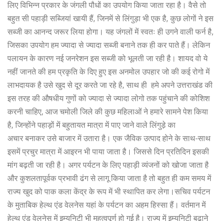
लिए विभिन्न प्रकार के जंगली पौधों का उपयोग किया जाता रहा है। वैसे तो
बहुत सी पहाड़ी सब्जियां खायी हैं, जिनमें से लिंगुड़ा भी एक है, कुछ लोगों ने इस
सब्जी का आनन्द जरूर लिया होगा। यह जंगलों में स्वतः ही उगने वाली फर्न है,
जिसका उपयोग हम ज्यादा से ज्यादा सब्जी बनाने तक ही कर पाते हैं।
लेकिन
पलायन के कारण
नई जनरेशन इस सब्जी को भूलती जा रही है। शायद वो ये
नहीं जानते की हम प्रकृति के दिए हुए इस अनमोल उपहार जो की कई रोगो में
लाभदायक है उसे खुद से दूर करते जा रहे है,
साथ ही हमे अपने उत्तराखंड की
इस तरह की औषधीय गुणों को ज्यादा से ज्यादा लोगो तक पहुंचाने की कोशिश
करनी चाहिए
,
आज
चमोली
जिले
की
कुछ
महिलाओं
ने
हमारे
सामने
पेश
किया
है
,
जिन्होंने
पहाड़ों
में
बहुतायत
मात्रा
में
पाए
जाने
वाले
लिंगुडे़
का
अचार
बनाकर
उसे
बाजार
में
उतारा
है।
एक जैविक उत्पाद होने के साथ-साथ
इसमें प्रचुर मात्रा में आइरन भी पाया जाता है। जिससे दिन प्रतिदिन इसकी
मांग बढ़ती जा रही है। अगर
पर्यटन
के
लिए
पहाड़ी
व्यंजनों
को
खोजा
जाता
है
और
कुशलतापूर्वक
प्रभावी
ढंग
से
लागू
किया
जाता
है
तो
बहुत
ही
कम
समय
में
राज्य
खुद
को
पाक
कला
केंद्र
के
रूप
में
भी
स्थापित
कर
लेगा।सचिव
पर्यटन
के
मुताबिक
हेल्थ
एंड
वेलनेस
यहां
के
पर्यटन
का
अहम
हिस्सा
हैं।
वर्तमान
में
हेल्थ
एंड
वेलनेस
में
इम्युनिटी
भी
महत्वपूर्ण
हो
गई
है।
राज्य
में
इम्युनिटी
बढ़ाने