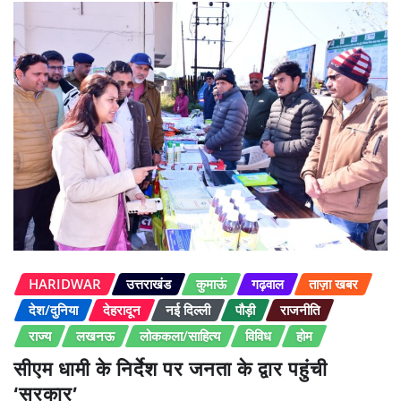
HARIDWAR
उत्तराखंड
कुमाऊं
गढ़वाल
ताज़ा खबर
देश/दुनिया
देहरादून
नई दिल्ली
पौड़ी
राजनीति
राज्य
लखनऊ
लोककला/साहित्य
विविध
होम
सीएम धामी के निर्देश पर जनता के द्वार पहुंची
‘सरकार’