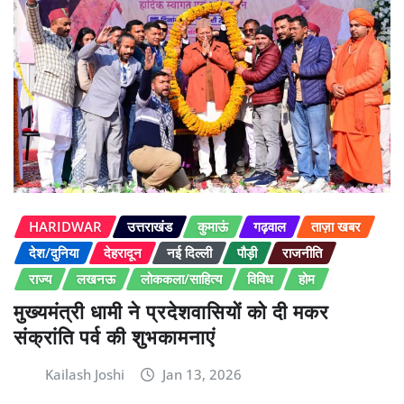
HARIDWAR
उत्तराखंड
कुमाऊं
गढ़वाल
ताज़ा खबर
देश/दुनिया
देहरादून
नई दिल्ली
पौड़ी
राजनीति
राज्य
लखनऊ
लोककला/साहित्य
विविध
होम
मुख्यमंत्री धामी ने प्रदेशवासियों को दी मकर
संक्रांति पर्व की शुभकामनाएं
Kailash Joshi
Jan 13, 2026