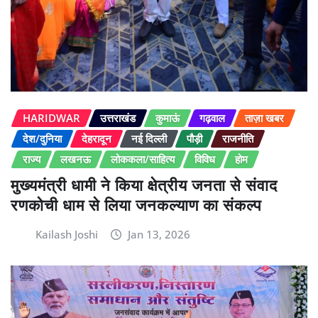
HARIDWAR
उत्तराखंड
कुमाऊं
गढ़वाल
ताज़ा खबर
देश/दुनिया
देहरादून
नई दिल्ली
पौड़ी
राजनीति
राज्य
लखनऊ
लोककला/साहित्य
विविध
होम
मुख्यमंत्री धामी ने किया क्षेत्रीय जनता से संवाद
रणकोची धाम से लिया जनकल्याण का संकल्प
Kailash Joshi
Jan 13, 2026