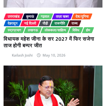
उत्तराखंड
कुमाऊं
गढ़वाल
ताज़ा खबर
देश/दुनिया
देहरादून
नई दिल्ली
पौड़ी
राजनीति
राज्य
रुद्रप्रयाग
लखनऊ
लोककला/साहित्य
विविध
होम
विधायक महेश जीना के सर 2027 में फिर सजेगा
ताज होगी बम्पर जीत
Kailash Joshi
May 10, 2026