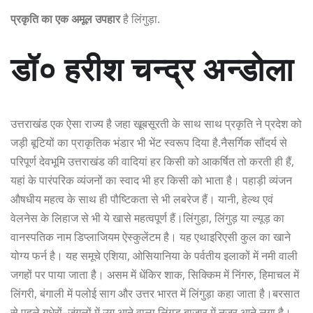
प्रकृति
का
एक
अमूल
उपहार
है लिंगुड़ा.
डॉ० हरीश चन्द्र अन्डोला
उत्तराखंड एक ऐसा राज्य है जहा खूबसूरती के साथ साथ प्रकृति ने प्रदेश को
जड़ी बूटियों का प्राकृतिक भंडार भी भेंट स्वरूप दिया है
.
नैसर्गिक
सौंदर्य
से
परिपूर्ण
देवभूमि
उत्तराखंड
की
वादियां
हर
किसी
को
आकर्षित
तो
करती
ही
हैं
,
यहां
के
पारंपरिक
व्यंजनों
का
स्वाद
भी
हर
किसी
को
भाता
है।
पहाड़ी
व्यंजन
औषधीय
महत्व
के
साथ
ही
पौष्टिकता
से
भी
लबरेज
हैं।
यानी
,
हेल्थ
एवं
वेलनेस
के
लिहाज
से
भी
ये
खासे
महत्वपूर्ण
हैं।लिंगुड़ा, लिंगुड़ या ल्यूड़ का
वानस्पतिक नाम डिप्लाजियम ऐस्कुलेंटम है। यह एथाइरिएसी कुल का खाने
योग्य फर्न है। यह समूचे एशिया, ओसियानिया के पर्वतीय इलाकों में नमी वाली
जगहों पर पाया जाता है। असम में धेंकिर शाक, सिक्किम में निंगरु, हिमाचल में
लिंगरी, बंगाली में पलोई साग और उत्तर भारत में लिंगुड़ा कहा जाता है।बरसात
से
पहले
गधेरों
–
जंगलों
में
उग
आने
वाला
लिंगुड़
बाजार
में
नजर
आने
लगा
है।