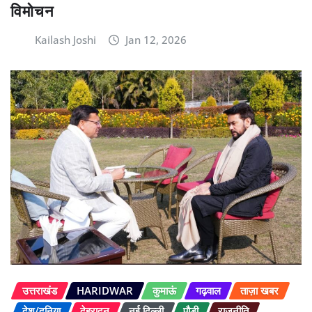
विमोचन
Kailash Joshi
Jan 12, 2026
उत्तराखंड
HARIDWAR
कुमाऊं
गढ़वाल
ताज़ा खबर
देश/दुनिया
देहरादून
नई दिल्ली
पौड़ी
राजनीति