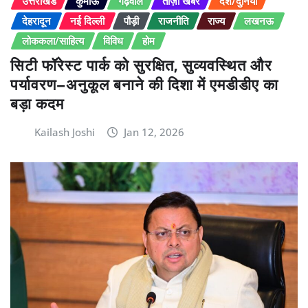
उत्तराखंड
कुमाऊं
गढ़वाल
ताज़ा खबर
देश/दुनिया
देहरादून
नई दिल्ली
पौड़ी
राजनीति
राज्य
लखनऊ
लोककला/साहित्य
विविध
होम
सिटी फॉरेस्ट पार्क को सुरक्षित, सुव्यवस्थित और
पर्यावरण–अनुकूल बनाने की दिशा में एमडीडीए का
बड़ा कदम
Kailash Joshi
Jan 12, 2026