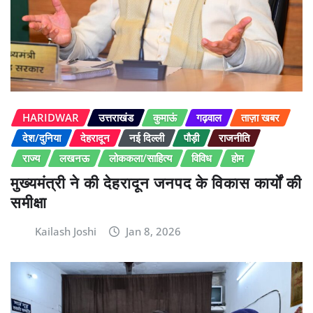
HARIDWAR
उत्तराखंड
कुमाऊं
गढ़वाल
ताज़ा खबर
देश/दुनिया
देहरादून
नई दिल्ली
पौड़ी
राजनीति
राज्य
लखनऊ
लोककला/साहित्य
विविध
होम
मुख्यमंत्री ने की देहरादून जनपद के विकास कार्यों की
समीक्षा
Kailash Joshi
Jan 8, 2026